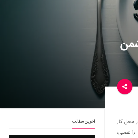
دشمن
 محل کار
آخرین مطالب
 را عصبی،