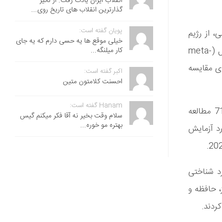
انقلاب ایران یادت رفت. از تاثیر
گذارترین انقلاب های تاریخ روی...
پویان گفته است:
، از رژیم
خیلی موقع ها یه حسی دارم که یه جای
فستینگ اجتناب می‌کنند. برای روشن‌شدن این مسئله، پژوهشگران یک فراتحلیل (meta-
کار میلنگه...
ه‌ی مقایسه
اکبر گفته است:
احسنت ‌کلامتون متین
Hanam گفته است:
در این مرور علمی، 63 مقاله‌ی پژوهشی شناسایی شد که در مجموع شامل 71 مطالعه‌
سلام وقت بخیر نه آقا فکر میکنم گیس
بهتره مو خوره...
 شناختی مورد آزمایش
رد شناختی
، حافظه و
ردند.