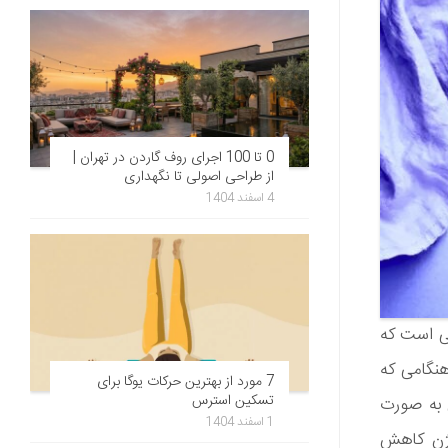
0 تا 100 اجرای روف گاردن در تهران |
از طراحی اصولی تا نگهداری
4 اسفند 1404
می است که
هنگامی که
7 مورد از بهترین حرکات یوگا برای
تسکین استرس
ن به صورت
1 اسفند 1404
ذخایر گلیکوژن کاهش