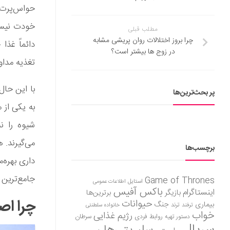
حواس‌پرت و
خودت نیستی
مطلب قبلی
چرا بروز اختلالات روان‌ پریشی مشابه
دائماً غذا
در زوج‌ ها بیشتر است؟
تغذیه مداوم
با این حا
پر بحث‌ترین‌ها
به یکی از 
شیوه را نه
می‌گیرند. 
برچسب‌ها
داری بهره‌
جامع‌ترین م
Game of Thrones
استایل
اطلاعات عمومی
باکس آفیس
اینستاگرام
بازیگر
برترین‌ها
چرا اصل
حیوانات
بیماری
جنگ
ترفند
ترند
خانواده سلطنتی
خواب
رژیم غذایی
روابط فردی
سرطان
دستور تهیه