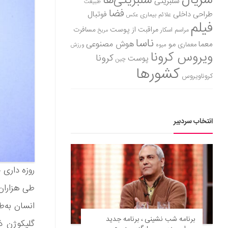
سریال
سلبریتی‌ها
سلبریتی
طبیعت
فضا
طراحی داخلی
فوتبال
علائم بیماری
عکس
فیلم
مراقبت از پوست
مسافرت
مراسم اسکار
مریخ
ناسا
هوش مصنوعی
معما
مو
معماری
میوه
ورزش
ویروس کرونا
کرونا
پوست
چین
کشورها
کروناویروس
انتخاب سردبیر
روزه‌ داری
طی هزاران 
انسان به‌ط
برنامه شب نشینی ، برنامه جدید