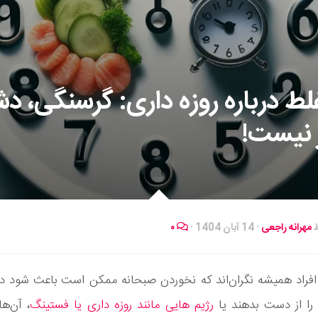
غلط درباره‌ روزه‌ داری: گرسنگی، 
 نیست!
ط
مهرانه راجعی
·
14 آبان 1404
·
۰
 افراد همیشه نگران‌اند که نخوردن صبحانه ممکن است باعث شود در
 را از دست بدهند یا
رژیم‌ هایی مانند روزه‌ داری یا فستینگ
، آن‌ها