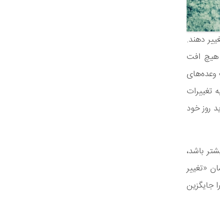
غییر دهند.
 هیچ افت
وعده‌های
ه تغییرات
د روز خود
شتر باشد،
ان «تغییر
را جایگزین