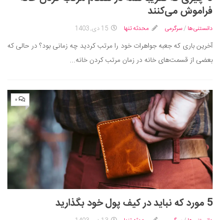
ایران گردی
فراموش می‌کنند
جهان گردی
دانستنی‌ها
/
سرگرمی
محدثه تنها
15 دی, 1403
رابطه، عشق و ازدواج
آخرین باری که جعبه جواهرات خود را مرتب کردید چه زمانی بود؟ در حالی که
موفقیت و مهارت‌های فردی
بعضی از قسمت‌های خانه در زمان مرتب کردن خانه...
سلامت
تغذیه سالم
۰
بهداشت
بیماری و درمان
کودک و مادر
ورزش و تندرستی
روانشناسی
مراکز پزشکی و دارویی
5 مورد که نباید در کیف پول خود بگذارید
فرهنگ و هنر