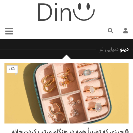
سبک زندگی
دینو
دنیایی نو
دنیای مد
زیبایی و آرایش
۰
شیک پوشی
دکوراسیون و چیدمان
غذا
رستوران گردی
آشپزی
سفر و گردشگری
6 چیزی که تقریباً همه در هنگام مرتب کردن خانه