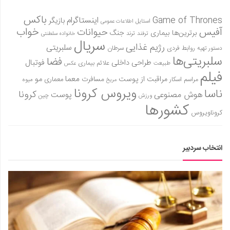
باکس
Game of Thrones
اینستاگرام
بازیگر
استایل
اطلاعات عمومی
آفیس
خواب
حیوانات
برترین‌ها
بیماری
جنگ
ترفند
ترند
خانواده سلطنتی
سریال
رژیم غذایی
سلبریتی
روابط فردی
سرطان
دستور تهیه
سلبریتی‌ها
فضا
طراحی داخلی
فوتبال
علائم بیماری
طبیعت
عکس
فیلم
معما
مو
مراقبت از پوست
مسافرت
معماری
مراسم اسکار
میوه
مریخ
ویروس کرونا
ناسا
کرونا
هوش مصنوعی
پوست
ورزش
چین
کشورها
کروناویروس
انتخاب سردبیر