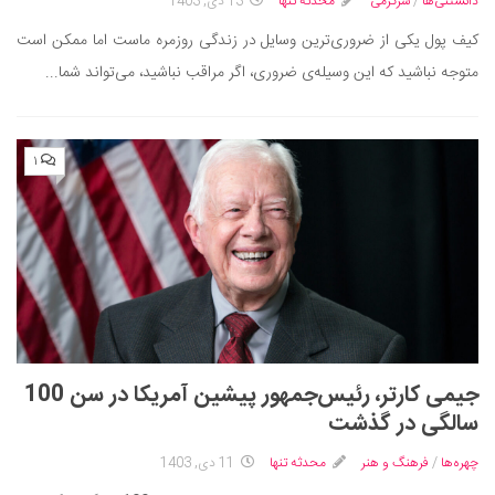
سینما و تئاتر
دانستنی‌ها
/
سرگرمی
محدثه تنها
13 دی, 1403
تلویزیون
کیف پول یکی از ضروری‌ترین وسایل در زندگی روزمره ماست اما ممکن است
متوجه نباشید که این وسیله‌ی ضروری، اگر مراقب نباشید، می‌تواند شما...
موسیقی
چهره‌ها
عکاسی و هنرهای تجسمی
۱
کتاب و کتاب‌خوانی
تاریخ
معماری
علمی
فناوری‌ها
نجوم و هوا فضا
جیمی کارتر، رئیس‌جمهور پیشین آمریکا در سن 100
زمین و محیط زیست
سالگی در گذشت
خودرو
چهره‌ها
/
فرهنگ و هنر
محدثه تنها
11 دی, 1403
سرگرمی