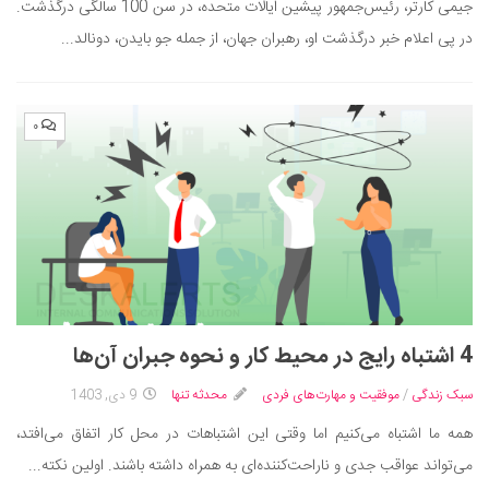
جیمی کارتر، رئیس‌جمهور پیشین ایالات متحده، در سن 100 سالگی درگذشت.
دانستنی‌ها
در پی اعلام خبر درگذشت او، رهبران جهان، از جمله جو بایدن، دونالد...
بازی
طنز
۰
فال
مسابقه
اخبار
4 اشتباه رایج در محیط کار و نحوه جبران آن‌ها
سبک زندگی
/
موفقیت و مهارت‌های فردی
محدثه تنها
9 دی, 1403
همه ما اشتباه می‌کنیم اما وقتی این اشتباهات در محل کار اتفاق می‌افتد،
می‌تواند عواقب جدی و ناراحت‌کننده‌ای به همراه داشته باشند. اولین نکته...