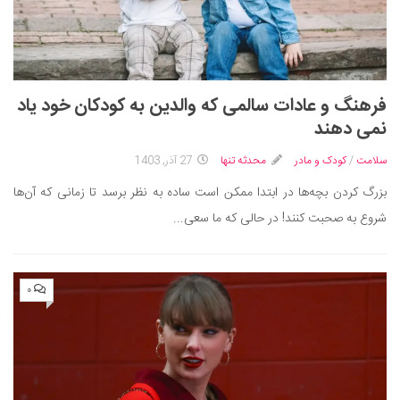
فرهنگ و عادات سالمی که والدین به کودکان خود یاد
نمی دهند
سلامت
/
کودک و مادر
محدثه تنها
27 آذر, 1403
بزرگ کردن بچه‌ها در ابتدا ممکن است ساده به نظر برسد تا زمانی که آن‌ها
شروع به صحبت کنند! در حالی که ما سعی...
۰