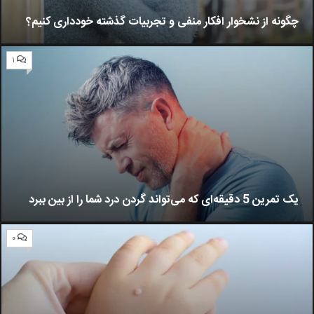
سینما و تئاتر
چگونه از نشخوار افکار منفی و تجربیات گذشته خودداری کنیم؟
تلویزیون
موسیقی
۱
چهره‌ها
عکاسی و هنرهای تجسمی
کتاب و کتاب‌خوانی
تاریخ
معماری
علمی
یک تمرین 5 دقیقه‌ای که می‌تواند گردن درد شما را از بین ببرد
فناوری‌ها
نجوم و هوا فضا
۰
زمین و محیط زیست
خودرو
سرگرمی