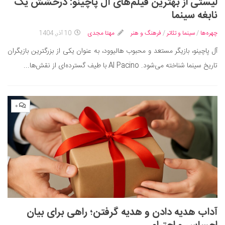
لیستی از بهترین فیلم‌های آل پاچینو: درخشش یک
نابغه سینما
چهره‌ها
/
سینما و تئاتر
/
فرهنگ و هنر
مهتا مجدی
10 آذر, 1404
آل پاچینو، بازیگر مستعد و محبوب هالیوود، به عنوان یکی از بزرگترین بازیگران
تاریخ سینما شناخته می‌شود. Al Pacino با طیف گسترده‌ای از نقش‌ها...
۰
آداب هدیه دادن و هدیه گرفتن؛ راهی برای بیان