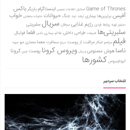
باکس
Game of Thrones
اینستاگرام
بازیگر
استایل
اطلاعات عمومی
آفیس
خواب
حیوانات
برترین‌ها
بیماری
جنگ
ترفند
ترند
خانواده سلطنتی
سریال
رژیم غذایی
سلبریتی
روابط فردی
سرطان
دستور تهیه
سلبریتی‌ها
فضا
طراحی داخلی
فوتبال
علائم بیماری
طبیعت
عکس
فیلم
معما
مو
مراقبت از پوست
مسافرت
معماری
مراسم اسکار
میوه
مریخ
ویروس کرونا
ناسا
کرونا
هوش مصنوعی
پوست
ورزش
چین
کشورها
کروناویروس
انتخاب سردبیر