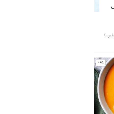
ک
یر با
۰