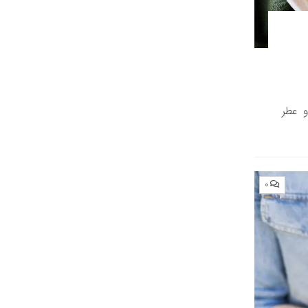
 عطر
۰