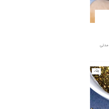
 مدتی
۰