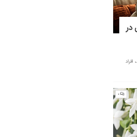
 در
افراد
۰