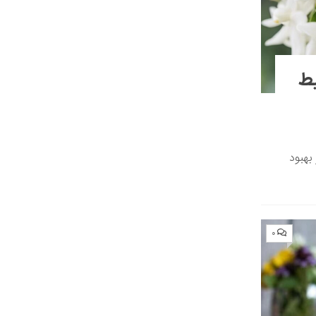
یط
بهبود
۰