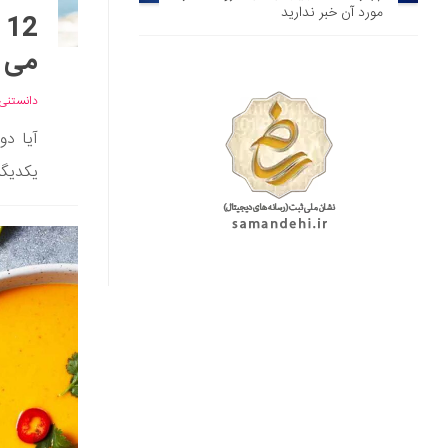
مورد آن خبر ندارید
2
می ک
دانستنی‌
آیا دو
یکدیگر 