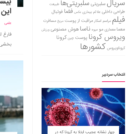
بیشت
سریال
سلبریتی‌ها
سلبریتی
طبیعت
این 
فضا
طراحی داخلی
فوتبال
علائم بیماری
عکس
فیلم
مراقبت از پوست
مسافرت
مراسم اسکار
مریخ
علمی
ناسا
هوش مصنوعی
معما
مو
معماری
میوه
ورزش
فارغ ا
ویروس کرونا
کرونا
پوست
چین
کشورها
بخشی ا
کروناویروس
انتخاب سردبیر
چهار نشانه عجیب ابتلا به کرونا که در