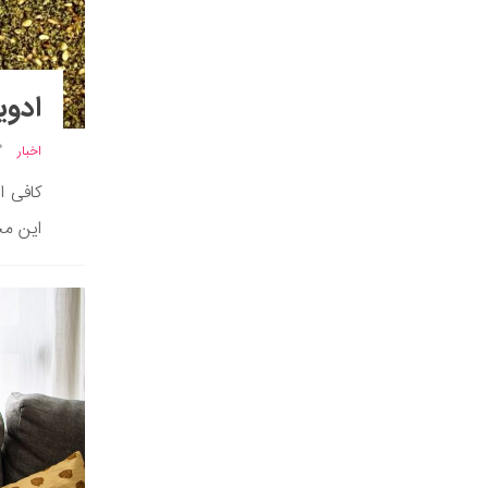
ادوی
اخبار
کافی ا
این مح