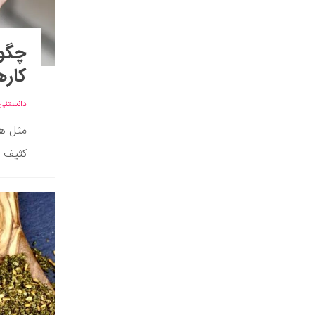
چگون
کاره
دانستنی‌
مثل هر
کثیف م