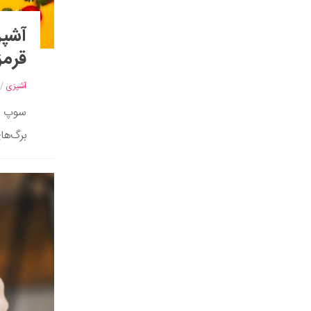
آشپز
قرمز
آشپزی
/
سوپ ک
برگ‌ها