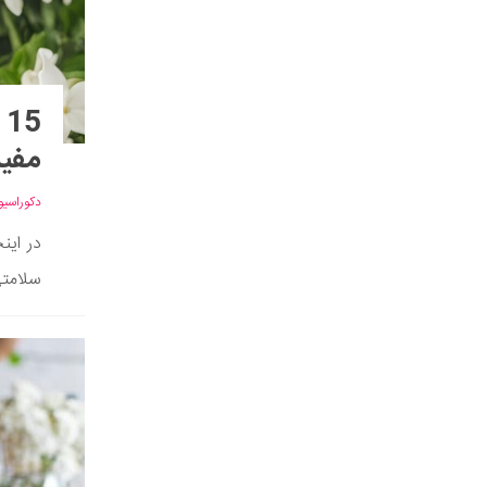
5
مفید
دکوراسیو
در این
سلامتی