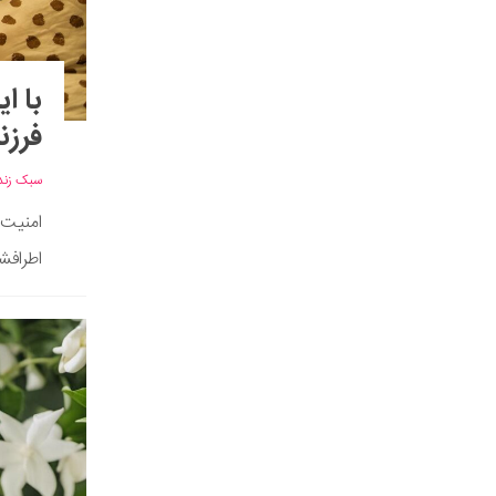
فرزن
سبک زند
امنیت 
اطرافش