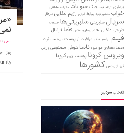
اینستاگرام
بازیگر
برترین‌ها
حیوانات
بیماری
جنگ
ترفند
ترند
خانواده سلطنتی
خواب
رژیم غذایی
روابط فردی
سرطان
دستور تهیه
«مری
سریال
سلبریتی‌ها
سلبریتی
طبیعت
نمی‌
فضا
طراحی داخلی
فوتبال
علائم بیماری
عکس
فیلم
مراقبت از پوست
مسافرت
مراسم اسکار
مریخ
علمی
/
ن
ناسا
هوش مصنوعی
معما
مو
معماری
میوه
ورزش
ویروس کرونا
کرونا
پوست
چین
کشورها
Opportunity در Oval Office 
کروناویروس
انتخاب سردبیر