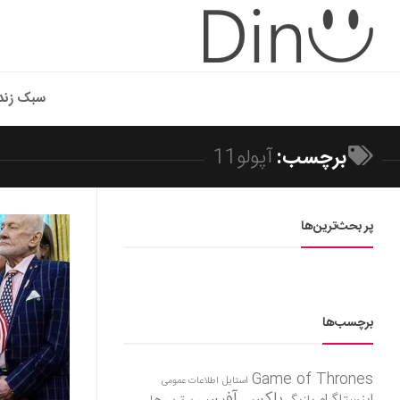
سبک زند
برچسب:
آپولو11
پر بحث‌ترین‌ها
برچسب‌ها
Game of Thrones
استایل
اطلاعات عمومی
باکس آفیس