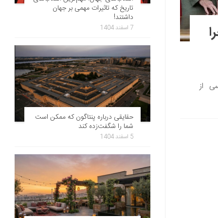
تاریخ که تاثیرات مهمی بر جهان
داشتند!
ا
7 اسفند 1404
آپولو 11 را با عکسی از
حقایقی درباره پنتاگون که ممکن است
شما را شگفت‌زده کند
5 اسفند 1404