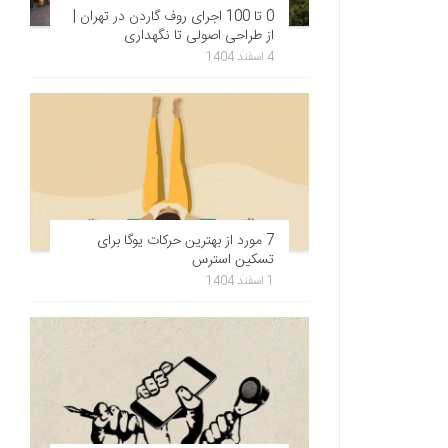
0 تا 100 اجرای روف گاردن در تهران |
از طراحی اصولی تا نگهداری
4 اسفند 1404
7 مورد از بهترین حرکات یوگا برای
تسکین استرس
1 اسفند 1404