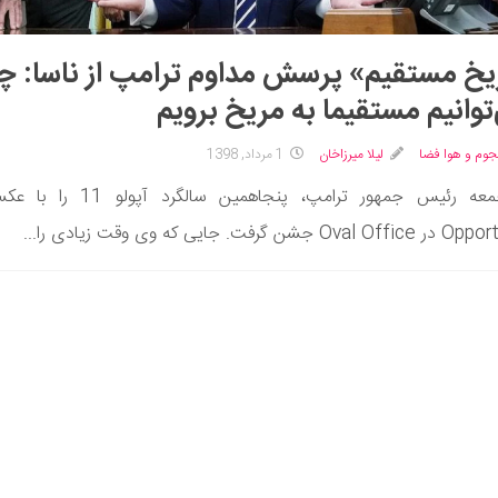
خ مستقیم» پرسش مداوم ترامپ از ناسا: چر
توانیم مستقیما به مریخ برویم
جوم و هوا فضا
لیلا میرزاخان
1 مرداد, 1398
روز جمعه رئیس جمهور ترامپ، پنجاهمین سالگرد 
جشن گرفت. جایی که وی وقت زیادی را...