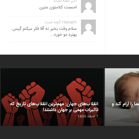
اکبر گفته است:
احسنت ‌کلامتون متین
Hanam گفته است:
سلام وقت بخیر نه آقا فکر میکنم گیس
بهتره مو خوره...
ا را آرام کند و
انقلاب‌های جهان: مهم‌ترین انقلاب‌های تاریخ که
تاثیرات مهمی بر جهان داشتند!
7 اسفند 1404