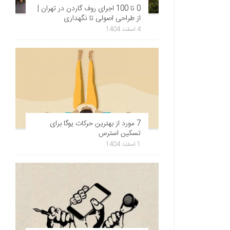
0 تا 100 اجرای روف گاردن در تهران |
از طراحی اصولی تا نگهداری
4 اسفند 1404
7 مورد از بهترین حرکات یوگا برای
تسکین استرس
1 اسفند 1404