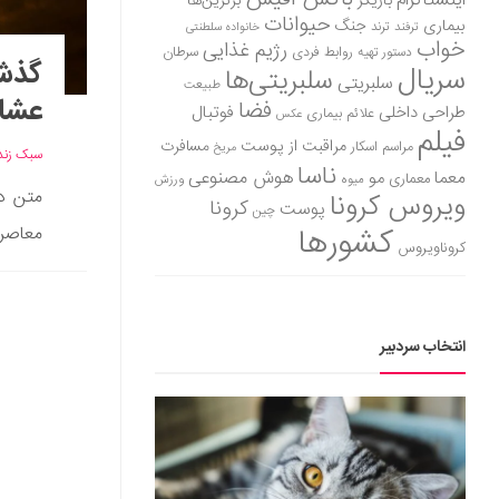
اینستاگرام
بازیگر
برترین‌ها
حیوانات
بیماری
جنگ
ترفند
ترند
خانواده سلطنتی
خواب
رژیم غذایی
روابط فردی
سرطان
دستور تهیه
گذشت
سریال
سلبریتی‌ها
سلبریتی
طبیعت
عشای
فضا
طراحی داخلی
فوتبال
علائم بیماری
عکس
فیلم
مراقبت از پوست
مسافرت
مراسم اسکار
مریخ
سبک زند
ناسا
هوش مصنوعی
معما
مو
معماری
میوه
ورزش
متن در
ویروس کرونا
کرونا
پوست
چین
کشورها
معاصر
کروناویروس
انتخاب سردبیر