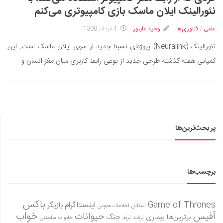
ایران گردی
نئورالینک ایلان ماسک بازی کامپیوتری می‌کنم
جهان گردی
علمی
/
فناوری‌ها
وحید علیپور
1 مرداد, 1398
رابطه، عشق و ازدواج
نئورالینک (Neuralink) پروژه‌ای نسبتا جدید از سوی ایلان ماسک است. این
موفقیت و مهارت‌های فردی
کمپانی هفته گذشته طرحی جدید از نوعی رابط کاربری میان مغز انسان و...
سلامت
تغذیه سالم
بهداشت
بیماری و درمان
پر بحث‌ترین‌ها
کودک و مادر
ورزش و تندرستی
روانشناسی
برچسب‌ها
مراکز پزشکی و دارویی
باکس
Game of Thrones
اینستاگرام
بازیگر
فرهنگ و هنر
استایل
اطلاعات عمومی
آفیس
خواب
حیوانات
برترین‌ها
بیماری
جنگ
ترفند
ترند
خانواده سلطنتی