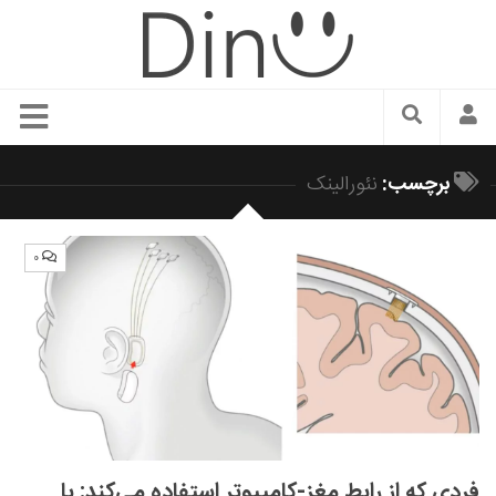
سبک زندگی
برچسب:
نئورالینک
دنیای مد
زیبایی و آرایش
۰
شیک پوشی
دکوراسیون و چیدمان
غذا
رستوران گردی
آشپزی
سفر و گردشگری
فردی که از رابط مغز-کامپیوتر استفاده می‌کند: با