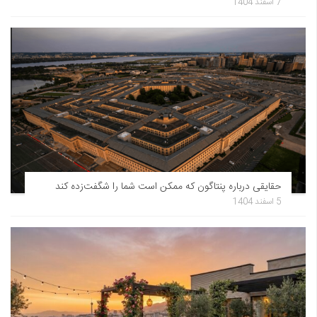
7 اسفند 1404
حقایقی درباره پنتاگون که ممکن است شما را شگفت‌زده کند
5 اسفند 1404