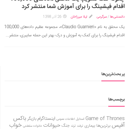
ایران گردی
اقدام فیشینگ را برای آموزش شما منتشر کرد
جهان گردی
دانستنی‌ها
/
سرگرمی
لیلا میرزاخان
26 آذر, 1398
رابطه، عشق و ازدواج
یک محقق به نام «Claudio Guarnieri»، مجموعه عظیم داده‌های 100,000
موفقیت و مهارت‌های فردی
اقدام فیشینگ را برای کمک به آموزش و درک بهتر این حمله سایبری، منتشر...
سلامت
تغذیه سالم
بهداشت
بیماری و درمان
پر بحث‌ترین‌ها
کودک و مادر
ورزش و تندرستی
روانشناسی
برچسب‌ها
مراکز پزشکی و دارویی
باکس
Game of Thrones
اینستاگرام
بازیگر
فرهنگ و هنر
استایل
اطلاعات عمومی
آفیس
خواب
حیوانات
برترین‌ها
بیماری
جنگ
ترفند
ترند
خانواده سلطنتی