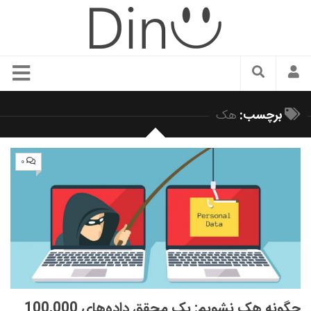
سبک زندگی
برچسب:
هک
دنیای مد
زیبایی و آرایش
۰
شیک پوشی
دکوراسیون و چیدمان
غذا
رستوران گردی
آشپزی
سفر و گردشگری
چگونه هک نشویم: یک محقق داده‌های 100,000