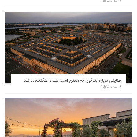
7 اسفند 1404
حقایقی درباره پنتاگون که ممکن است شما را شگفت‌زده کند
5 اسفند 1404