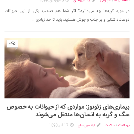
سینما و تئاتر
دانستنی‌ها
/
سرگرمی
لیلا میرزاخان
5 فروردین, 1399
تلویزیون
در مورد گربه‌ها چه می‌دانید؟ اگر شما هم صاحب یکی از این حیوانات
دوست‌داشتنی و پر جنب و جوش هستید، باید تا حد زیادی...
موسیقی
چهره‌ها
عکاسی و هنرهای تجسمی
۰
کتاب و کتاب‌خوانی
تاریخ
معماری
علمی
فناوری‌ها
نجوم و هوا فضا
بیماری‌های زئونوز: مواردی که از حیوانات به خصوص
زمین و محیط زیست
سگ و گربه به انسان‌ها منتقل می‌شوند
خودرو
بهداشت
/
سلامت
لیلا میرزاخان
17 آذر, 1398
سرگرمی