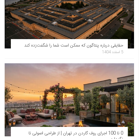
حقایقی درباره پنتاگون که ممکن است شما را شگفت‌زده کند
5 اسفند 1404
0 تا 100 اجرای روف گاردن در تهران | از طراحی اصولی تا