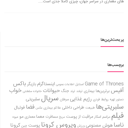
های معماری در سراسر جهان، چیزی کاملا جدی است....
پر بحث‌ترین‌ها
برچسب‌ها
باکس
Game of Thrones
اینستاگرام
بازیگر
استایل
اطلاعات عمومی
آفیس
خواب
حیوانات
برترین‌ها
بیماری
جنگ
ترفند
ترند
خانواده سلطنتی
سریال
رژیم غذایی
سلبریتی
روابط فردی
سرطان
دستور تهیه
سلبریتی‌ها
فضا
طراحی داخلی
فوتبال
علائم بیماری
طبیعت
عکس
فیلم
معما
مو
مراقبت از پوست
مسافرت
معماری
مراسم اسکار
میوه
مریخ
ویروس کرونا
ناسا
کرونا
هوش مصنوعی
پوست
ورزش
چین