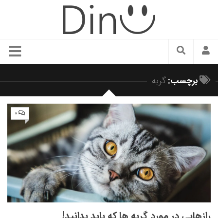
سبک زندگی
برچسب:
گربه
دنیای مد
زیبایی و آرایش
۰
شیک پوشی
دکوراسیون و چیدمان
غذا
رستوران گردی
آشپزی
سفر و گردشگری
رازهایی در مورد گربه ها که باید بدانید!