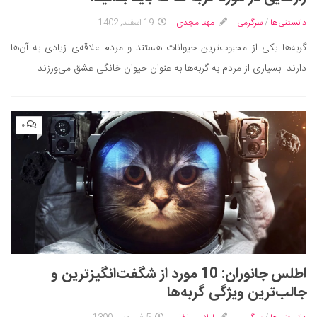
ایران گردی
دانستنی‌ها
/
سرگرمی
مهتا مجدی
19 اسفند, 1402
جهان گردی
گربه‌ها یکی از محبوب‌ترین حیوانات هستند و مردم علاقه‌ی زیادی به آن‌ها
رابطه، عشق و ازدواج
دارند. بسیاری از مردم به گربه‌ها به عنوان حیوان خانگی عشق می‌ورزند...
موفقیت و مهارت‌های فردی
سلامت
۰
تغذیه سالم
بهداشت
بیماری و درمان
کودک و مادر
ورزش و تندرستی
روانشناسی
مراکز پزشکی و دارویی
اطلس جانوران: 10 مورد از شگفت‌انگیزترین و
جالب‌ترین ویژگی گربه‌ها
فرهنگ و هنر