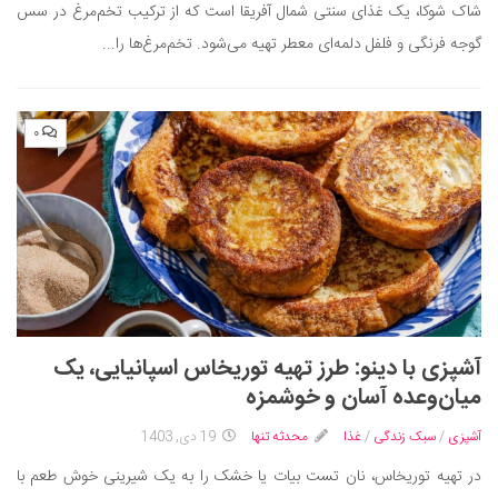
سینما و تئاتر
شاک شوکا، یک غذای سنتی شمال آفریقا است که از ترکیب تخم‌مرغ‌ در سس
تلویزیون
گوجه فرنگی و فلفل دلمه‌ای معطر تهیه می‌شود. تخم‌مرغ‌ها را...
موسیقی
چهره‌ها
۰
عکاسی و هنرهای تجسمی
کتاب و کتاب‌خوانی
تاریخ
معماری
علمی
فناوری‌ها
آشپزی با دینو: طرز تهیه توریخاس اسپانیایی، یک
نجوم و هوا فضا
میان‌وعده آسان و خوشمزه
زمین و محیط زیست
آشپزی
/
سبک زندگی
/
غذا
محدثه تنها
19 دی, 1403
خودرو
در تهیه توریخاس، نان‌ تست بیات یا خشک را به یک شیرینی خوش طعم با
سرگرمی