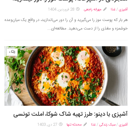
ایران گردی
آشپزی
/
غذا
مهرانه راجعی
28 فروردین, 1404
جهان گردی
هر بار که پوست موز را می‌گیرید و آن را دور می‌اندازید، در واقع یک میان‌وعده‌
رابطه، عشق و ازدواج
خوشمزه و مغذی را از دست می‌دهید. مطالعه‌ای...
موفقیت و مهارت‌های فردی
سلامت
۰
تغذیه سالم
بهداشت
بیماری و درمان
کودک و مادر
ورزش و تندرستی
روانشناسی
مراکز پزشکی و دارویی
آشپزی با دینو: طرز تهیه شاک شوکا، املت تونسی
فرهنگ و هنر
آشپزی
/
سبک زندگی
/
غذا
محدثه تنها
27 دی, 1403