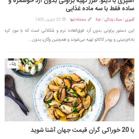
آشپزی با دینو: طرز تهیه براونی‌ بدون آرد خوشمزه و
ساده فقط با سه ماده غذایی
آشپزی
/
سبک زندگی
/
غذا
محدثه تنها
23 شهریور, 1403
این دستور براونی‌ بدون آرد فوق‌العاده نرم و شکلاتی است که با موز، کره
بادام‌زمینی و پودر کاکائو تهیه می‌شوند و همچنین وگان، بدون...
۰
با 20 خوراکی گران‌ قیمت جهان آشنا شوید