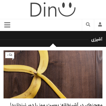
سبک زندگی
آشپزی
دنیای مد
زیبایی و آرایش
۰
شیک پوشی
دکوراسیون و چیدمان
غذا
رستوران گردی
آشپزی
سفر و گردشگری
معجزه‌ای در آشپزخانه: پوست موز را دور نیندازید!