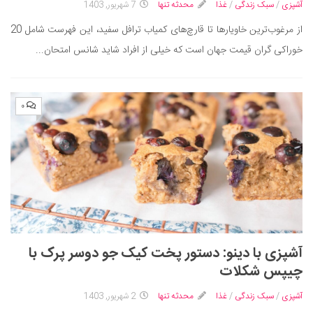
آشپزی
/
سبک زندگی
/
غذا
محدثه تنها
7 شهریور, 1403
از مرغوب‌ترین خاویارها تا قارچ‌های کمیاب ترافل سفید، این فهرست شامل 20
خوراکی گران قیمت جهان است که خیلی از افراد شاید شانس امتحان...
۰
آشپزی با دینو: دستور پخت کیک جو دوسر پرک با
چیپس شکلات
آشپزی
/
سبک زندگی
/
غذا
محدثه تنها
2 شهریور, 1403