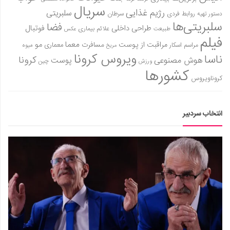
سریال
رژیم غذایی
سلبریتی
روابط فردی
سرطان
دستور تهیه
سلبریتی‌ها
فضا
طراحی داخلی
فوتبال
علائم بیماری
طبیعت
عکس
فیلم
معما
مو
مراقبت از پوست
مسافرت
معماری
مراسم اسکار
میوه
مریخ
ویروس کرونا
ناسا
کرونا
هوش مصنوعی
پوست
ورزش
چین
کشورها
کروناویروس
انتخاب سردبیر