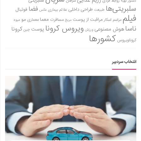
رژیم غذایی
سلبریتی
روابط فردی
سرطان
دستور تهیه
سلبریتی‌ها
فضا
طراحی داخلی
فوتبال
علائم بیماری
طبیعت
عکس
فیلم
معما
مو
مراقبت از پوست
مسافرت
معماری
مراسم اسکار
میوه
مریخ
ویروس کرونا
ناسا
کرونا
هوش مصنوعی
پوست
ورزش
چین
کشورها
کروناویروس
انتخاب سردبیر