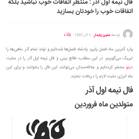
فال نیمه اول آذر : منتظر اتفاقات خوب نباشید بلکه
ایران گردی
اتفاقات خوب را خودتان بسازید
جهان گردی
رابطه، عشق و ازدواج
موفقیت و مهارت‌های فردی
توسط
متین پایدار
·
1 آذر 1397
·
۰
سلامت
وارد آخرین ماه فصل پاییز، پادشاه فصل‌ها شده‌ایم و تولد تمام آذر ماهی‌ها را
تغذیه سالم
تبریک می‌گوییم. در این مطلب، طالع بینی و فال نیمه اول آذر را در سایت
بهداشت
دینو
منتشر کرده‌ایم و علاقه‌مندان می‌توانند این فال را بخوانند و برای این
بیماری و درمان
ماه انرژی مثبت لازم را دریافت نمایند.
کودک و مادر
فال نیمه اول آذر
ورزش و تندرستی
متولدین ماه فروردین
روانشناسی
مراکز پزشکی و دارویی
فرهنگ و هنر