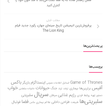
شش راهکار ساده که به شما کمک می‌کند تا قند خون خود را
کنترل کنید
مطلب قبلی
پرفروش‌ترین انیمیشن تاریخ سینمای جهان، رکورد جدید فیلم
The Lion King
پر بحث‌ترین‌ها
برچسب‌ها
باکس
Game of Thrones
اینستاگرام
بازیگر
استایل
اطلاعات عمومی
آفیس
خواب
حیوانات
برترین‌ها
بیماری
جنگ
ترفند
ترند
خانواده سلطنتی
سریال
رژیم غذایی
سلبریتی
روابط فردی
سرطان
دستور تهیه
سلبریتی‌ها
فضا
طراحی داخلی
فوتبال
علائم بیماری
طبیعت
عکس