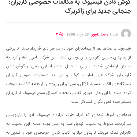
گوش دادن فیسبوک به مکالمات خصوصی کاربران؛
ایران گردی
جنجالی جدید برای زاکربرگ
جهان گردی
رابطه، عشق و ازدواج
موفقیت و مهارت‌های فردی
توسط
وحید علیپور
·
23 مرداد 1398
·
۲
سلامت
فیسبوک با صدها نفر از پیمانکاران خود در سراسر دنیا قرارداد بسته تا برخی
تغذیه سالم
از پیام‌های صوتی کاربران را رونویسی کنند. این شرکت امروز اعلام کرد که
بهداشت
بخاطر نارضایتی شدید عمومی به دلیل انتشار اخباری مبنی بر گوش دادن
بیماری و درمان
کارمندان شرکت‌های آمازون، گوگل و اپل به دستورات صوتی کاربرانِ
دستگاه‌های الکسا، دستیار گوگل و سیری، این پروژه را از هفته گذشته متوقف
کودک و مادر
کرده است. با این حال اخباری که در رابطه با استراق سمع فیسبوک از کاربران
ورزش و تندرستی
منتشر شده کمی نگران کننده‌تر است.
روانشناسی
صداهای ضبط شده‌ای که افراد طرف قرارداد فیسبوک آنها را بازنویسی
مراکز پزشکی و دارویی
می‌کردند، مربوط به قابلیت تبدیل صدا به متن بوده است. این قابلیت به
فرهنگ و هنر
کاربران کمک می‌کند تا بدون نیاز به تایپ کردن، حرف‌های خود را تبدیل به