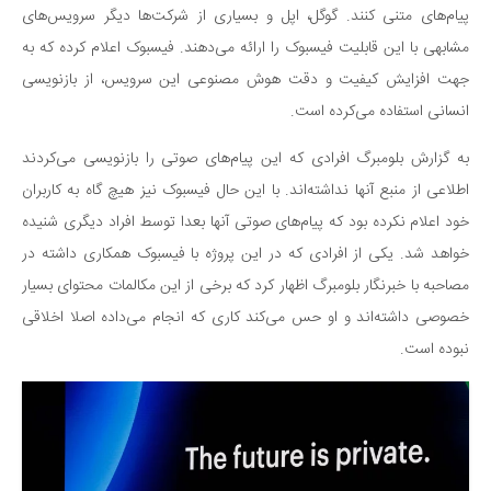
سینما و تئاتر
پیام‌های متنی کنند. گوگل، اپل و بسیاری از شرکت‌ها دیگر سرویس‌های
تلویزیون
مشابهی با این قابلیت فیسبوک را ارائه می‌دهند. فیسبوک اعلام کرده که به
موسیقی
جهت افزایش کیفیت و دقت هوش مصنوعی این سرویس، از بازنویسی
چهره‌ها
انسانی استفاده می‌کرده است.
عکاسی و هنرهای تجسمی
به گزارش بلومبرگ افرادی که این پیام‌های صوتی را بازنویسی می‌کردند
کتاب و کتاب‌خوانی
اطلاعی از منبع آنها نداشته‌اند. با این حال فیسبوک نیز هیچ گاه به کاربران
تاریخ
خود اعلام نکرده بود که پیام‌های صوتی آنها بعدا توسط افراد دیگری شنیده
معماری
خواهد شد. یکی از افرادی که در این پروژه با فیسبوک همکاری داشته در
مصاحبه با خبرنگار بلومبرگ اظهار کرد که برخی از این مکالمات محتوای بسیار
علمی
خصوصی داشته‌اند و او حس می‌کند کاری که انجام می‌داده اصلا اخلاقی
فناوری‌ها
نبوده است.
نجوم و هوا فضا
زمین و محیط زیست
خودرو
سرگرمی