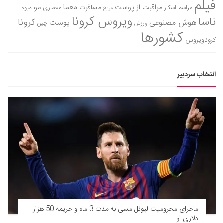
فیلم
معما
مو
مراقبت از پوست
مسافرت
معماری
مراسم اسکار
میوه
مریخ
ویروس کرونا
ناسا
کرونا
هوش مصنوعی
پوست
ورزش
چین
کشورها
کروناویروس
انتخاب سردبیر
ماجرای محرومیت لیونل مسی به مدت 3 ماه و جریمه 50 هزار
دلاری او