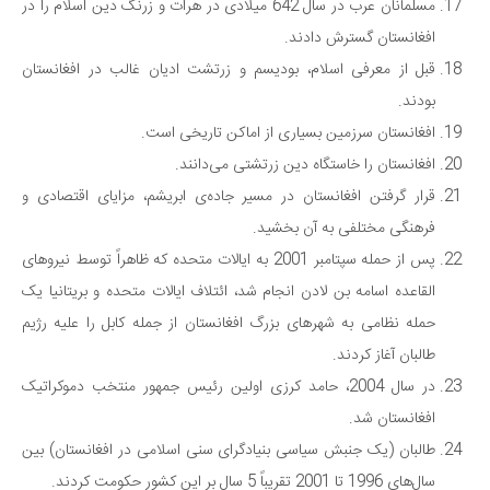
مسلمانان عرب در سال 642 میلادی در هرات و زرنگ دین اسلام را در
افغانستان گسترش دادند.
قبل از معرفی اسلام، بودیسم و زرتشت ادیان غالب در افغانستان
بودند.
افغانستان سرزمین بسیاری از اماکن تاریخی است.
افغانستان را خاستگاه دین زرتشتی می‌دانند.
قرار گرفتن افغانستان در مسیر جاده‌ی ابریشم، مزایای اقتصادی و
فرهنگی مختلفی به آن بخشید.
پس از حمله سپتامبر 2001 به ایالات متحده که ظاهراً توسط نیروهای
القاعده اسامه بن لادن انجام شد، ائتلاف ایالات متحده و بریتانیا یک
حمله نظامی به شهرهای بزرگ افغانستان از جمله کابل را علیه رژیم
طالبان آغاز کردند.
در سال 2004، حامد کرزی اولین رئیس جمهور منتخب دموکراتیک
افغانستان شد.
طالبان (یک جنبش سیاسی بنیادگرای سنی اسلامی در افغانستان) بین
سال‌های 1996 تا 2001 تقریباً 5 سال بر این کشور حکومت کردند.