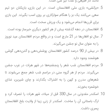
مانند گاز طبیعی و نفت نیز غنی است.
دانستنی‌ها
«بزکشی» بازی ملی افغانستان است. در این بازی، بازیکنان دو تیم
بازی
سعی می‌کنند یک بز را هنگام سوارکاری بر روی اسب بگیرند. این بازی
برای قرن‌ها انجام می‌شود و یک ورزش سخت است.
طنز
افغانستان در دهه گذشته بیش از هر کشور دیگری خبرساز بوده است.
فال
سال نو افغان‌ها در 21 مارچ است و در واقع مردم افغانستان عید نوروز
مسابقه
را به عنوان سال نو جشن می‌گیرند.
اخبار
در بیش از 90 درصد کشور افغانستان پوشش‌دهی و آنتن‌دهی گوشی
هوشمند وجود دارد.
مردم افغانستان شب شعر را پنجشنبه‌ها در شهر هرات در غرب جشن
می‌گیرند. مردم از هر گروه سنی در مراسم شب شعر جمع می‌شوند تا
شعرهای مدرن و کهن را به اشتراک بگذارند و چای شیرین، غذای
خوشمزه بخورند.
اسکندر مقدونی در سال 330 قبل از میلاد، شهر هرات را تصرف کرد و
ارگ باستانی آن را ساخت. اسکندر از زنی زیبا از ولایت بلخ افغانستان
پسری داشت.