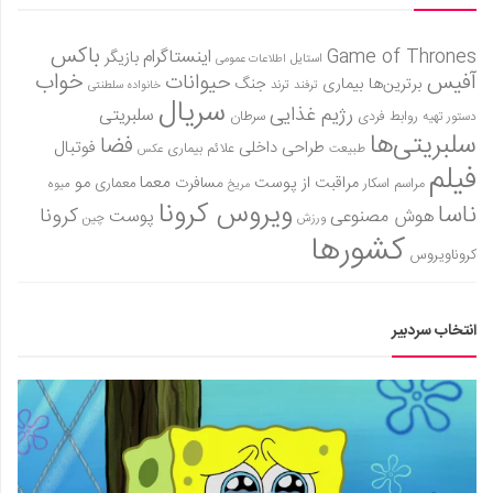
باکس
Game of Thrones
اینستاگرام
بازیگر
استایل
اطلاعات عمومی
آفیس
خواب
حیوانات
برترین‌ها
بیماری
جنگ
ترفند
ترند
خانواده سلطنتی
سریال
رژیم غذایی
سلبریتی
روابط فردی
سرطان
دستور تهیه
سلبریتی‌ها
فضا
طراحی داخلی
فوتبال
علائم بیماری
طبیعت
عکس
فیلم
معما
مو
مراقبت از پوست
مسافرت
معماری
مراسم اسکار
میوه
مریخ
ویروس کرونا
ناسا
کرونا
هوش مصنوعی
پوست
ورزش
چین
کشورها
کروناویروس
انتخاب سردبیر