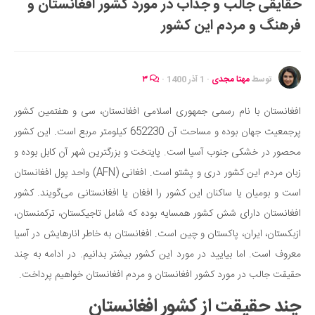
حقایقی جالب و جذاب در مورد کشور افغانستان و
ایران گردی
فرهنگ و مردم این کشور
جهان گردی
رابطه، عشق و ازدواج
موفقیت و مهارت‌های فردی
توسط
مهتا مجدی
·
1 آذر 1400
·
۳
سلامت
افغانستان با نام رسمی جمهوری اسلامی افغانستان، سی و هفتمین کشور
تغذیه سالم
پرجمعیت جهان بوده و مساحت آن 652230 کیلومتر مربع است. این کشور
بهداشت
محصور در خشکی جنوب آسیا است. پایتخت و بزرگترین شهر آن کابل بوده و
بیماری و درمان
زبان مردم این کشور دری و پشتو است. افغانی (AFN) واحد پول افغانستان
است و بومیان یا ساکنان این کشور را افغان یا افغانستانی می‌گویند. کشور
کودک و مادر
افغانستان دارای شش کشور همسایه بوده که شامل تاجیکستان، ترکمنستان،
ورزش و تندرستی
ازبکستان، ایران، پاکستان و چین است. افغانستان به خاطر انارهایش در آسیا
روانشناسی
معروف است. اما بیایید در مورد این کشور بیشتر بدانیم. در ادامه به چند
مراکز پزشکی و دارویی
حقیقت جالب در مورد کشور افغانستان و مردم افغانستان خواهیم پرداخت.
فرهنگ و هنر
چند حقیقت از کشور افغانستان