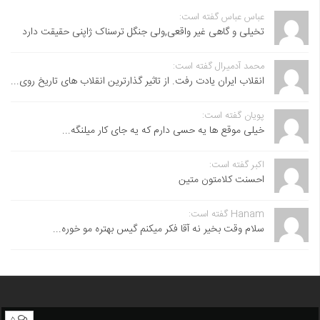
عباس عباس گفته است:
تخیلی و گاهی غیر واقعی,ولی جنگل ترسناک ژاپنی حقیقت دارد
محمد آدمیرال گفته است:
انقلاب ایران یادت رفت. از تاثیر گذارترین انقلاب های تاریخ روی...
پویان گفته است:
خیلی موقع ها یه حسی دارم که یه جای کار میلنگه...
اکبر گفته است:
احسنت ‌کلامتون متین
Hanam گفته است:
سلام وقت بخیر نه آقا فکر میکنم گیس بهتره مو خوره...