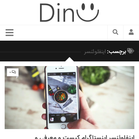
سبک زندگی
برچسب:
اینفلوئنسر
دنیای مد
زیبایی و آرایش
۰
شیک پوشی
دکوراسیون و چیدمان
غذا
رستوران گردی
آشپزی
سفر و گردشگری
اینفلوئنسر اینستاگرام کیست و معرفی و