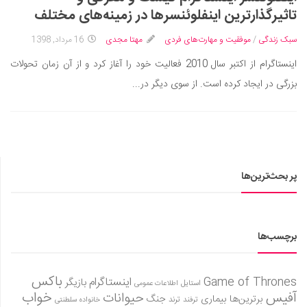
ایران گردی
تاثیرگذارترین اینفلوئنسرها در زمینه‌های مختلف
جهان گردی
سبک زندگی
/
موفقیت و مهارت‌های فردی
مهتا مجدی
16 مرداد, 1398
رابطه، عشق و ازدواج
اینستاگرام از اکتبر سال 2010 فعالیت خود را آغاز کرد و از آن زمان تحولات
موفقیت و مهارت‌های فردی
بزرگی در ایجاد کرده است. از سوی دیگر در...
سلامت
تغذیه سالم
بهداشت
بیماری و درمان
پر بحث‌ترین‌ها
کودک و مادر
ورزش و تندرستی
روانشناسی
برچسب‌ها
مراکز پزشکی و دارویی
باکس
Game of Thrones
اینستاگرام
بازیگر
فرهنگ و هنر
استایل
اطلاعات عمومی
آفیس
خواب
حیوانات
برترین‌ها
بیماری
جنگ
ترفند
ترند
خانواده سلطنتی