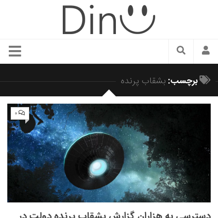
سبک زندگی
برچسب:
بشقاب پرنده
دنیای مد
زیبایی و آرایش
۰
شیک پوشی
دکوراسیون و چیدمان
غذا
رستوران گردی
آشپزی
سفر و گردشگری
دسترسی به هزاران گزارش بشقاب پرنده دولت در