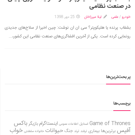
سینما و تئاتر
در صنعت نظامی
تلویزیون
خودرو
/
علمی
لیلا میرزاخان
25 مهر, 1398
موسیقی
بشقاب پرنده یا هلیکوپتر؟ سی ان ان نوشت: چین اخیرا از سلاح‌های جدیدی
چهره‌ها
رونمایی کرده است. یکی از آخرین افشاگری‌های صنعت نظامی این کشور،...
عکاسی و هنرهای تجسمی
کتاب و کتاب‌خوانی
تاریخ
معماری
پر بحث‌ترین‌ها
علمی
فناوری‌ها
نجوم و هوا فضا
برچسب‌ها
زمین و محیط زیست
خودرو
باکس
Game of Thrones
اینستاگرام
بازیگر
استایل
اطلاعات عمومی
آفیس
خواب
حیوانات
برترین‌ها
بیماری
جنگ
ترفند
ترند
خانواده سلطنتی
سرگرمی