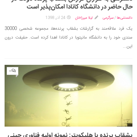
ایران گردی
حال حاضر در دانشگاه کانادا امکان‌پذیر است
جهان گردی
دانستنی‌ها
/
سرگرمی
لیلا میرزاخان
24 آذر, 1398
رابطه، عشق و ازدواج
یک فرد علاقه‌مند به گزارشات بشقاب پرنده‌ها، مجموعه شخصی 30000
موفقیت و مهارت‌های فردی
سندی خود را به دانشگاه مانیتوبا در کانادا اهدا کرده است. حقیقت درون
سلامت
این...
تغذیه سالم
بهداشت
۰
بیماری و درمان
کودک و مادر
ورزش و تندرستی
روانشناسی
مراکز پزشکی و دارویی
فرهنگ و هنر
بشقاب پرنده یا هلیکوپتر: نمونه اولیه فناوری چینی