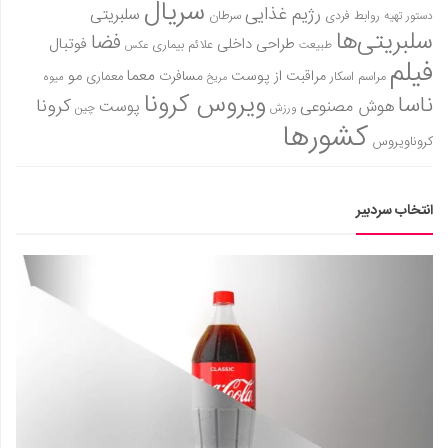
سریال
رژیم غذایی
سلبریتی
روابط فردی
سرطان
دستور تهیه
دانستنی‌ها
سلبریتی‌ها
فضا
طراحی داخلی
فوتبال
علائم بیماری
طبیعت
عکس
بازی
فیلم
معما
مو
مراقبت از پوست
مسافرت
معماری
مراسم اسکار
میوه
مریخ
طنز
ویروس کرونا
ناسا
کرونا
هوش مصنوعی
پوست
ورزش
چین
فال
کشورها
کروناویروس
مسابقه
اخبار
انتخاب سردبیر