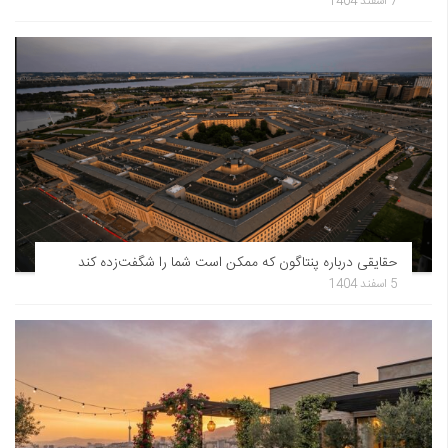
7 اسفند 1404
حقایقی درباره پنتاگون که ممکن است شما را شگفت‌زده کند
5 اسفند 1404