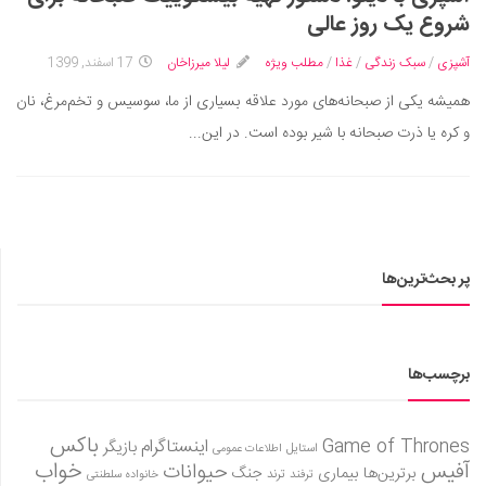
ایران گردی
شروع یک روز عالی
جهان گردی
آشپزی
/
سبک زندگی
/
غذا
/
مطلب ویژه
لیلا میرزاخان
17 اسفند, 1399
رابطه، عشق و ازدواج
همیشه یکی از صبحانه‌های مورد علاقه بسیاری از ما، سوسیس و تخم‌مرغ، نان
موفقیت و مهارت‌های فردی
و کره یا ذرت صبحانه با شیر بوده است. در این...
سلامت
تغذیه سالم
بهداشت
بیماری و درمان
پر بحث‌ترین‌ها
کودک و مادر
ورزش و تندرستی
روانشناسی
برچسب‌ها
مراکز پزشکی و دارویی
باکس
Game of Thrones
اینستاگرام
بازیگر
فرهنگ و هنر
استایل
اطلاعات عمومی
آفیس
خواب
حیوانات
برترین‌ها
بیماری
جنگ
ترفند
ترند
خانواده سلطنتی