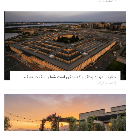
7 اسفند 1404
حقایقی درباره پنتاگون که ممکن است شما را شگفت‌زده کند
5 اسفند 1404