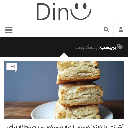
سبک زندگی
برچسب:
بیسکوییت
دنیای مد
زیبایی و آرایش
۲
شیک پوشی
دکوراسیون و چیدمان
غذا
رستوران گردی
آشپزی
سفر و گردشگری
آشپزی با دینو: دستور تهیه بیسکوییت صبحانه برای