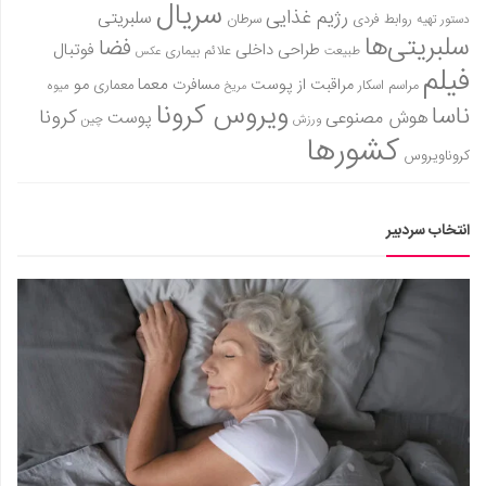
سینما و تئاتر
سریال
رژیم غذایی
سلبریتی
روابط فردی
سرطان
دستور تهیه
تلویزیون
سلبریتی‌ها
فضا
طراحی داخلی
فوتبال
علائم بیماری
طبیعت
عکس
فیلم
موسیقی
معما
مو
مراقبت از پوست
مسافرت
معماری
مراسم اسکار
میوه
مریخ
ویروس کرونا
چهره‌ها
ناسا
کرونا
هوش مصنوعی
پوست
ورزش
چین
کشورها
عکاسی و هنرهای تجسمی
کروناویروس
کتاب و کتاب‌خوانی
تاریخ
انتخاب سردبیر
معماری
علمی
فناوری‌ها
نجوم و هوا فضا
زمین و محیط زیست
خودرو
سرگرمی