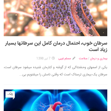
سرطان خوب، احتمال درمان کامل‎ این سرطان‎ها بسیار
زیاد است
بیماری و درمان
/
سلامت
مسلم غیبی
7 تیر, 1398
یکی از اسم‎های وحشتناکی که از گوشه و کنارمان شنیده می‎شود سرطان است،
سرطان یک بیماری ترسناک است که وقتی نامش را می‎شنویم بی...
۰