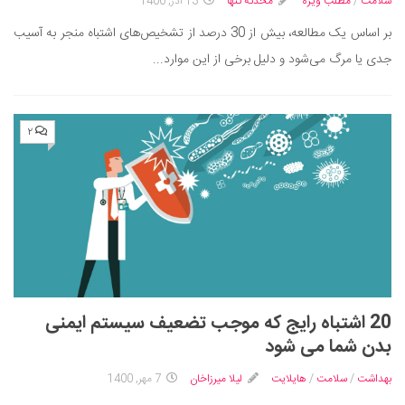
سینما و تئاتر
سلامت
/
مطلب ویژه
محدثه تنها
13 آذر, 1400
تلویزیون
بر اساس یک مطالعه، بیش از 30 درصد از تشخیص‌های اشتباه منجر به آسیب
جدی یا مرگ می‌شود و دلیل برخی از این موارد...
موسیقی
چهره‌ها
عکاسی و هنرهای تجسمی
۲
کتاب و کتاب‌خوانی
تاریخ
معماری
علمی
فناوری‌ها
نجوم و هوا فضا
20 اشتباه رایج که موجب تضعیف سیستم ایمنی
زمین و محیط زیست
بدن شما می شود
خودرو
بهداشت
/
سلامت
/
هایلایت
لیلا میرزاخان
7 مهر, 1400
سرگرمی