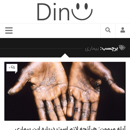
سبک زندگی
برچسب:
بیماری
دنیای مد
زیبایی و آرایش
۰
شیک پوشی
دکوراسیون و چیدمان
غذا
رستوران گردی
آشپزی
سفر و گردشگری
آبله میمون: هرآنچه لازم است درباره این بیماری