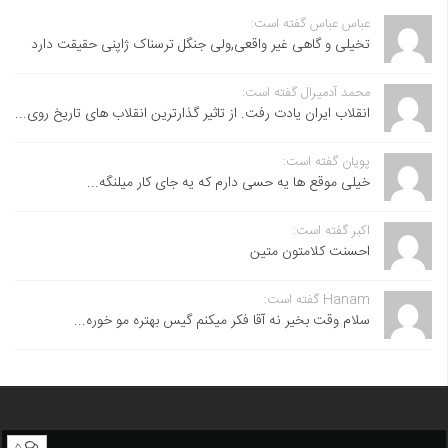
عباس عباس گفته است:
تخیلی و گاهی غیر واقعی,ولی جنگل ترسناک ژاپنی حقیقت دارد
محمد آدمیرال گفته است:
انقلاب ایران یادت رفت. از تاثیر گذارترین انقلاب های تاریخ روی...
پویان گفته است:
خیلی موقع ها یه حسی دارم که یه جای کار میلنگه...
اکبر گفته است:
احسنت ‌کلامتون متین
Hanam گفته است:
سلام وقت بخیر نه آقا فکر میکنم گیس بهتره مو خوره...
۵