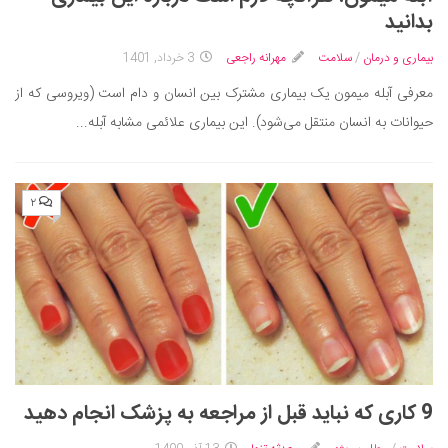
ایران گردی
بدانید
جهان گردی
بیماری و درمان
/
سلامت
مهرانه راجعی
3 خرداد, 1401
رابطه، عشق و ازدواج
معرفی آبله میمون یک بیماری مشترک بین انسان و دام است (ویروسی که از
موفقیت و مهارت‌های فردی
حیوانات به انسان منتقل می‌شود). این بیماری علائمی مشابه آبله...
سلامت
تغذیه سالم
۲
بهداشت
بیماری و درمان
کودک و مادر
ورزش و تندرستی
روانشناسی
مراکز پزشکی و دارویی
9 کاری که نباید قبل از مراجعه به پزشک انجام دهید
فرهنگ و هنر