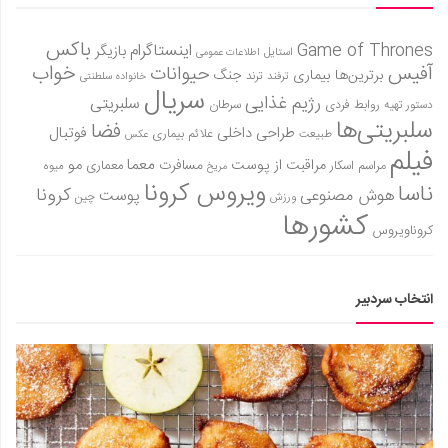
باکس
Game of Thrones
اینستاگرام
بازیگر
استایل
اطلاعات عمومی
آفیس
خواب
حیوانات
برترین‌ها
بیماری
جنگ
ترفند
ترند
خانواده سلطنتی
سریال
رژیم غذایی
سلبریتی
روابط فردی
سرطان
دستور تهیه
سلبریتی‌ها
فضا
طراحی داخلی
فوتبال
علائم بیماری
طبیعت
عکس
فیلم
معما
مو
مراقبت از پوست
مسافرت
معماری
مراسم اسکار
میوه
مریخ
ویروس کرونا
ناسا
کرونا
هوش مصنوعی
پوست
ورزش
چین
کشورها
کروناویروس
انتخاب سردبیر