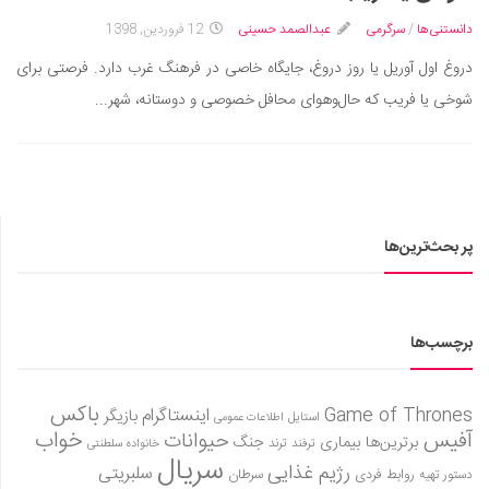
سینما و تئاتر
دانستنی‌ها
/
سرگرمی
عبدالصمد حسینی
12 فروردین, 1398
تلویزیون
دروغ اول آوریل یا روز دروغ، جایگاه خاصی در فرهنگ غرب دارد. فرصتی برای
موسیقی
شوخی یا فریب که حال‌و‌هوای محافل خصوصی و دوستانه، شهر...
چهره‌ها
عکاسی و هنرهای تجسمی
کتاب و کتاب‌خوانی
تاریخ
پر بحث‌ترین‌ها
معماری
علمی
فناوری‌ها
برچسب‌ها
نجوم و هوا فضا
زمین و محیط زیست
باکس
Game of Thrones
اینستاگرام
بازیگر
استایل
اطلاعات عمومی
آفیس
خواب
حیوانات
خودرو
برترین‌ها
بیماری
جنگ
ترفند
ترند
خانواده سلطنتی
سریال
رژیم غذایی
سلبریتی
روابط فردی
سرطان
دستور تهیه
سرگرمی