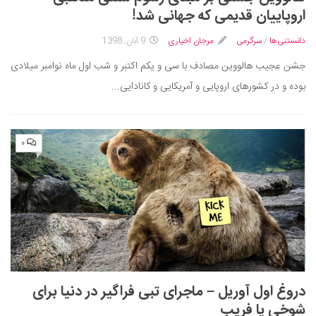
ایران گردی
اروپاییان قدیمی که جهانی شد!
جهان گردی
دانستنی‌ها
/
سرگرمی
مرجان اخیاری
9 آبان, 1398
رابطه، عشق و ازدواج
جشن عجیب هالووین مصادف با سی و یکم اکتبر و شب اول ماه نوامبر میلادی
موفقیت و مهارت‌های فردی
بوده و در کشورهای اروپایی و آمریکایی و کانادایی...
سلامت
تغذیه سالم
۰
بهداشت
بیماری و درمان
کودک و مادر
ورزش و تندرستی
روانشناسی
مراکز پزشکی و دارویی
دروغ اول آوریل – ماجرای تبی فراگیر در دنیا برای
فرهنگ و هنر
شوخی یا فریب