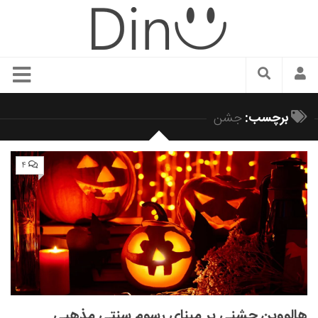
سبک زندگی
برچسب:
جشن
دنیای مد
زیبایی و آرایش
۴
شیک پوشی
دکوراسیون و چیدمان
غذا
رستوران گردی
آشپزی
سفر و گردشگری
هالووین جشنی بر مبنای رسوم سنتی مذهبی