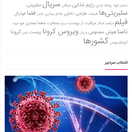
سینما و تئاتر
سریال
رژیم غذایی
سلبریتی
روابط فردی
سرطان
دستور تهیه
تلویزیون
سلبریتی‌ها
فضا
طراحی داخلی
فوتبال
علائم بیماری
طبیعت
عکس
فیلم
موسیقی
معما
مو
مراقبت از پوست
مسافرت
معماری
مراسم اسکار
میوه
مریخ
ویروس کرونا
چهره‌ها
ناسا
کرونا
هوش مصنوعی
پوست
ورزش
چین
کشورها
عکاسی و هنرهای تجسمی
کروناویروس
کتاب و کتاب‌خوانی
تاریخ
انتخاب سردبیر
معماری
علمی
فناوری‌ها
نجوم و هوا فضا
زمین و محیط زیست
خودرو
سرگرمی