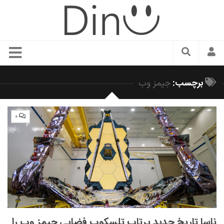
سبک زندگی
برچسب:
جیمز وب
دنیای مد
زیبایی و آرایش
۰
شیک پوشی
دکوراسیون و چیدمان
غذا
رستوران گردی
آشپزی
سفر و گردشگری
ناسا تاریخ جدید پرتاب تلسکوپ فضایی جیمز وب را