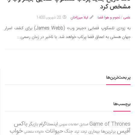
ایران گردی
مشخص کرد
جهان گردی
علمی
/
نجوم و هوا فضا
لیلا میرزاخان
20 شهریور, 1400
رابطه، عشق و ازدواج
به زودی تلسکوپ فضایی «جیمز وب» (James Webb) برای کشف اسرار
موفقیت و مهارت‌های فردی
جهان هستی به اعماق فضا پرتاب خواهد شد. با تاخیر در زمان رسمی...
سلامت
تغذیه سالم
بهداشت
بیماری و درمان
پر بحث‌ترین‌ها
کودک و مادر
ورزش و تندرستی
روانشناسی
برچسب‌ها
مراکز پزشکی و دارویی
باکس
Game of Thrones
اینستاگرام
بازیگر
فرهنگ و هنر
استایل
اطلاعات عمومی
آفیس
خواب
حیوانات
برترین‌ها
بیماری
جنگ
ترفند
ترند
خانواده سلطنتی