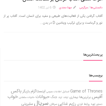
ایران گردی
دانستنی‌ها
/
سرگرمی
مهتا مجدی
6 تیر, 1402
جهان گردی
آفتاب گرفتن یکی از فعالیت‌های طبیعی و مفید برای انسان است. آفتاب پر از
رابطه، عشق و ازدواج
نور و گرماست و برای ترکیب ویتامین D در بدن...
موفقیت و مهارت‌های فردی
سلامت
تغذیه سالم
بهداشت
پر بحث‌ترین‌ها
بیماری و درمان
کودک و مادر
ورزش و تندرستی
برچسب‌ها
روانشناسی
مراکز پزشکی و دارویی
باکس
Game of Thrones
اینستاگرام
بازیگر
استایل
اطلاعات عمومی
آفیس
خواب
حیوانات
برترین‌ها
بیماری
جنگ
ترفند
ترند
فرهنگ و هنر
خانواده سلطنتی
سریال
رژیم غذایی
سلبریتی
روابط فردی
سرطان
دستور تهیه