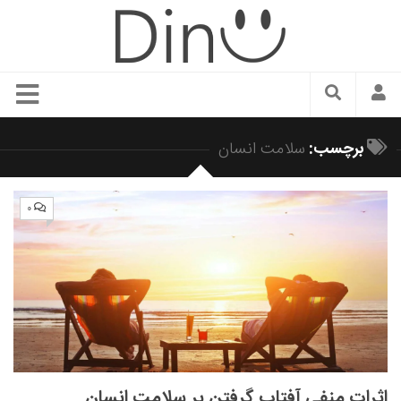
سبک زندگی
برچسب:
سلامت انسان
دنیای مد
زیبایی و آرایش
۰
شیک پوشی
دکوراسیون و چیدمان
غذا
رستوران گردی
آشپزی
سفر و گردشگری
اثرات منفی آفتاب گرفتن بر سلامت انسان