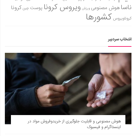
ویروس کرونا
ناسا
کرونا
هوش مصنوعی
پوست
دانستنی‌ها
ورزش
چین
کشورها
بازی
کروناویروس
طنز
فال
انتخاب سردبیر
مسابقه
اخبار
هوش مصنوعی و قابلیت جلوگیری از خریدوفروش مواد در
اینستاگرام و فیسبوک