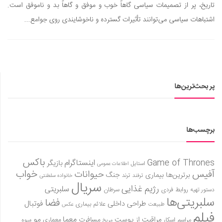
سینما و تئاتر
تاریخ، پر از تصمیمات سیاسی گاهاً خوب و موفق و گاهاً بد و ناموفق است.
تلویزیون
اشتباهات سیاسی می‌توانند تأثیرات گسترده و ناخوشایندی روی جوامع...
موسیقی
چهره‌ها
عکاسی و هنرهای تجسمی
کتاب و کتاب‌خوانی
پر بحث‌ترین‌ها
تاریخ
معماری
برچسب‌ها
علمی
فناوری‌ها
باکس
Game of Thrones
اینستاگرام
بازیگر
استایل
اطلاعات عمومی
نجوم و هوا فضا
آفیس
خواب
حیوانات
برترین‌ها
بیماری
جنگ
ترفند
ترند
خانواده سلطنتی
زمین و محیط زیست
سریال
رژیم غذایی
سلبریتی
روابط فردی
سرطان
دستور تهیه
سلبریتی‌ها
خودرو
فضا
طراحی داخلی
فوتبال
علائم بیماری
طبیعت
عکس
فیلم
سرگرمی
معما
مو
مراقبت از پوست
مسافرت
معماری
مراسم اسکار
میوه
مریخ