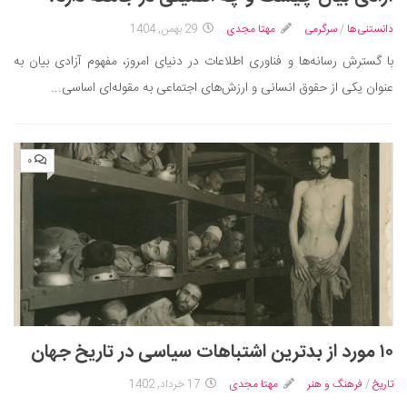
ایران گردی
دانستنی‌ها
/
سرگرمی
مهتا مجدی
29 بهمن, 1404
جهان گردی
با گسترش رسانه‌ها و فناوری اطلاعات در دنیای امروز، مفهوم آزادی بیان به
رابطه، عشق و ازدواج
عنوان یکی از حقوق انسانی و ارزش‌های اجتماعی به مقوله‌ای اساسی...
موفقیت و مهارت‌های فردی
سلامت
۰
تغذیه سالم
بهداشت
بیماری و درمان
کودک و مادر
ورزش و تندرستی
روانشناسی
مراکز پزشکی و دارویی
۱۰ مورد از بدترین اشتباهات سیاسی در تاریخ جهان
فرهنگ و هنر
تاریخ
/
فرهنگ و هنر
مهتا مجدی
17 خرداد, 1402