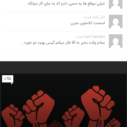
خیلی موقع ها یه حسی دارم که یه جای کار میلنگه...
اکبر گفته است:
احسنت ‌کلامتون متین
Hanam گفته است:
سلام وقت بخیر نه آقا فکر میکنم گیس بهتره مو خوره...
۵