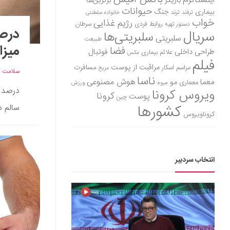
اینستاگرام
بازیگر
برترین‌ها
حیوانات
بیماری
جنگ
ترفند
ترند
خانواده سلطنتی
خواب
رژیم غذایی
روابط فردی
سرطان
دستور تهیه
درصد
سریال
سلبریتی‌ها
سلبریتی
طبیعت
میزا
فضا
طراحی داخلی
فوتبال
علائم بیماری
عکس
فیلم
مراقبت از پوست
مسافرت
مراسم اسکار
مریخ
سلامت
/
ناسا
هوش مصنوعی
معما
مو
معماری
میوه
ورزش
درصد چ
ویروس کرونا
کرونا
پوست
چین
کشورها
سالم در 
کروناویروس
انتخاب سردبیر