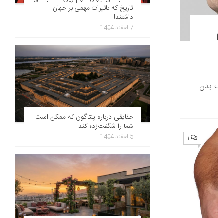
تاریخ که تاثیرات مهمی بر جهان
داشتند!
7 اسفند 1404
ک بدن
حقایقی درباره پنتاگون که ممکن است
شما را شگفت‌زده کند
5 اسفند 1404
۱