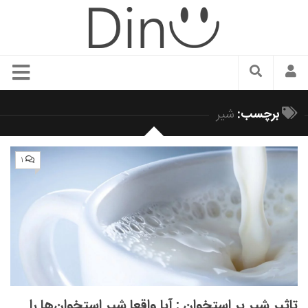
سبک زندگی
برچسب:
شیر
دنیای مد
زیبایی و آرایش
۱
شیک پوشی
دکوراسیون و چیدمان
غذا
رستوران گردی
آشپزی
سفر و گردشگری
تاثیر شیر بر استخوان : آیا واقعا شیر استخوان‌ها را