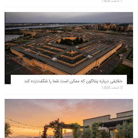
7 اسفند 1404
حقایقی درباره پنتاگون که ممکن است شما را شگفت‌زده کند
5 اسفند 1404