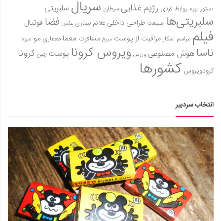
سینما و تئاتر
سریال
رژیم غذایی
سلبریتی
روابط فردی
سرطان
دستور تهیه
تلویزیون
سلبریتی‌ها
فضا
طراحی داخلی
فوتبال
علائم بیماری
طبیعت
عکس
فیلم
موسیقی
معما
مو
مراقبت از پوست
مسافرت
معماری
مراسم اسکار
میوه
مریخ
ویروس کرونا
چهره‌ها
ناسا
کرونا
هوش مصنوعی
پوست
ورزش
چین
کشورها
عکاسی و هنرهای تجسمی
کروناویروس
کتاب و کتاب‌خوانی
تاریخ
انتخاب سردبیر
معماری
علمی
فناوری‌ها
نجوم و هوا فضا
زمین و محیط زیست
خودرو
سرگرمی