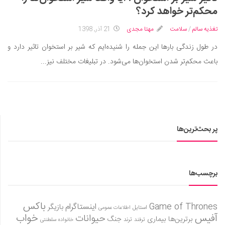
ایران گردی
محکم‌تر خواهد کرد؟
جهان گردی
تغذیه سالم
/
سلامت
مهتا مجدی
21 آذر, 1398
رابطه، عشق و ازدواج
در طول زندگی بارها این جمله را شنیده‌ایم که شیر بر استخوان تاثیر دارد و
موفقیت و مهارت‌های فردی
باعث محکم‌تر شدن استخوان‌ها می‌شود. در تبلیغات مختلف نیز...
سلامت
تغذیه سالم
بهداشت
بیماری و درمان
پر بحث‌ترین‌ها
کودک و مادر
ورزش و تندرستی
روانشناسی
برچسب‌ها
مراکز پزشکی و دارویی
باکس
Game of Thrones
اینستاگرام
بازیگر
فرهنگ و هنر
استایل
اطلاعات عمومی
آفیس
خواب
حیوانات
برترین‌ها
بیماری
جنگ
ترفند
ترند
خانواده سلطنتی