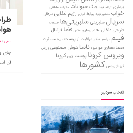
اینستاگرام
بازیگر
برترین‌ها
حیوانات
بیماری
جنگ
ترفند
ترند
خانواده سلطنتی
خواب
رژیم غذایی
روابط فردی
سرطان
دستور تهیه
طراح
سریال
سلبریتی‌ها
سلبریتی
طبیعت
هواپ
فضا
طراحی داخلی
فوتبال
علائم بیماری
عکس
فیلم
مراقبت از پوست
مسافرت
مراسم اسکار
مریخ
علمی
/
ف
ناسا
هوش مصنوعی
معما
مو
معماری
میوه
ورزش
جای پا
ویروس کرونا
کرونا
پوست
چین
کشورها
آن ادعا
کروناویروس
انتخاب سردبیر