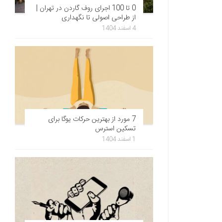
0 تا 100 اجرای روف گاردن در تهران |
از طراحی اصولی تا نگهداری
4 اسفند 1404
7 مورد از بهترین حرکات یوگا برای
تسکین استرس
1 اسفند 1404