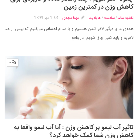
ایران گردی
کاهش وزن در کمترین زمین
جهان گردی
تغذیه سالم
/
سلامت
/
هایلایت
مهتا مجدی
1 مهر, 1399
رابطه، عشق و ازدواج
همه‌ی ما یا درگیر لاغر شدن هستیم و یا مدام احساس می‌کنیم که بیش از حد
موفقیت و مهارت‌های فردی
لاغریم و باید کمی چاق شویم. در واقع...
سلامت
تغذیه سالم
۰
بهداشت
بیماری و درمان
کودک و مادر
ورزش و تندرستی
روانشناسی
مراکز پزشکی و دارویی
تاثیر آب لیمو بر کاهش وزن ‌: آیا آب لیمو واقعا به
فرهنگ و هنر
کاهش وزن شما کمک خواهد کرد؟