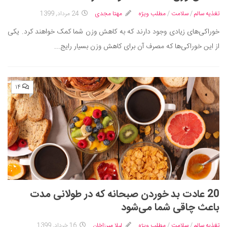
سینما و تئاتر
تغذیه سالم
/
سلامت
/
مطلب ویژه
مهتا مجدی
24 مرداد, 1399
تلویزیون
خوراکی‌های زیادی وجود دارند که به کاهش وزن شما کمک خواهند کرد. یکی
موسیقی
از این خوراکی‌ها که مصرف آن برای کاهش وزن بسیار رایج...
چهره‌ها
عکاسی و هنرهای تجسمی
کتاب و کتاب‌خوانی
۱۴
تاریخ
معماری
علمی
فناوری‌ها
نجوم و هوا فضا
زمین و محیط زیست
20 عادت بد خوردن صبحانه که در طولانی مدت
خودرو
باعث چاقی شما می‌شود
سرگرمی
تغذیه سالم
/
سلامت
/
مطلب ویژه
لیلا میرزاخان
16 خرداد, 1399