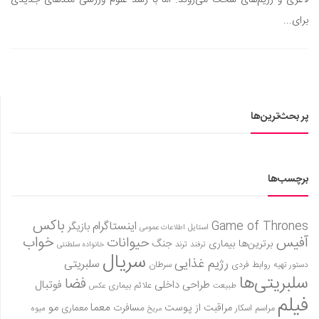
برای...
پر بحث‌ترین‌ها
برچسب‌ها
باکس
Game of Thrones
اینستاگرام
بازیگر
استایل
اطلاعات عمومی
آفیس
خواب
حیوانات
برترین‌ها
بیماری
جنگ
ترفند
ترند
خانواده سلطنتی
سریال
رژیم غذایی
سلبریتی
روابط فردی
سرطان
دستور تهیه
سلبریتی‌ها
فضا
طراحی داخلی
فوتبال
علائم بیماری
طبیعت
عکس
فیلم
معما
مو
مراقبت از پوست
مسافرت
معماری
مراسم اسکار
میوه
مریخ