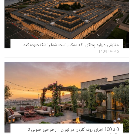
حقایقی درباره پنتاگون که ممکن است شما را شگفت‌زده کند
5 اسفند 1404
0 تا 100 اجرای روف گاردن در تهران | از طراحی اصولی تا