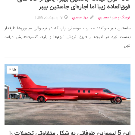
ایران گردی
فوق‌العاده زیبا اما اجاره‌ای جاستین بیبر
جهان گردی
فرهنگ و هنر
/
معماری
مهتا مجدی
9 اردیبهشت, 1399
رابطه، عشق و ازدواج
جاستین بیبر خواننده محبوب موسیقی پاپ که در نوجوانی میلیون‌ها طرفدار
موفقیت و مهارت‌های فردی
بدست آورد در نتیجه از طریق فروش آلبوم‌ها و بلیط کنسرت‌هایش درآمد
سلامت
قابل...
تغذیه سالم
بهداشت
۲
بیماری و درمان
کودک و مادر
ورزش و تندرستی
روانشناسی
مراکز پزشکی و دارویی
فرهنگ و هنر
این 5 لیموزین طوفانی به شکل متفاوتی تجملات را