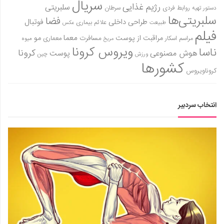
سریال
رژیم غذایی
سلبریتی
روابط فردی
سرطان
دستور تهیه
دانستنی‌ها
سلبریتی‌ها
فضا
طراحی داخلی
فوتبال
علائم بیماری
طبیعت
عکس
بازی
فیلم
معما
مو
مراقبت از پوست
مسافرت
معماری
مراسم اسکار
میوه
مریخ
طنز
ویروس کرونا
ناسا
کرونا
هوش مصنوعی
پوست
ورزش
چین
فال
کشورها
کروناویروس
مسابقه
اخبار
انتخاب سردبیر