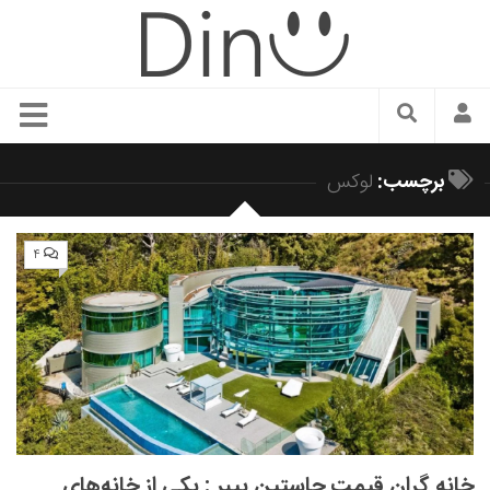
سبک زندگی
برچسب:
لوکس
دنیای مد
زیبایی و آرایش
۴
شیک پوشی
دکوراسیون و چیدمان
غذا
رستوران گردی
آشپزی
سفر و گردشگری
خانه گران قیمت جاستین بیبر : یکی از خانه‌های