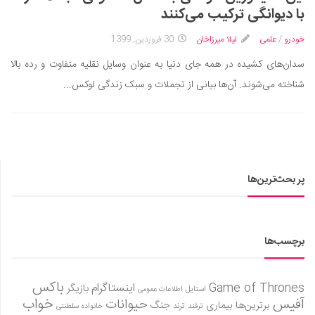
سینما و تئاتر
با دیوانگی ترکیب می‌کنند
تلویزیون
خودرو
/
علمی
لیلا میرزاخان
30 فروردین, 1399
موسیقی
سدان‌های کشیده در همه جای دنیا به عنوان وسایل نقلیه متفاوت و رده بالا
چهره‌ها
شناخته می‌شوند. آن‌ها بیانی از تجملات و سبک زندگی لوکس...
عکاسی و هنرهای تجسمی
کتاب و کتاب‌خوانی
تاریخ
معماری
پر بحث‌ترین‌ها
علمی
فناوری‌ها
نجوم و هوا فضا
برچسب‌ها
زمین و محیط زیست
خودرو
باکس
Game of Thrones
اینستاگرام
بازیگر
استایل
اطلاعات عمومی
آفیس
خواب
حیوانات
برترین‌ها
بیماری
جنگ
ترفند
ترند
خانواده سلطنتی
سرگرمی