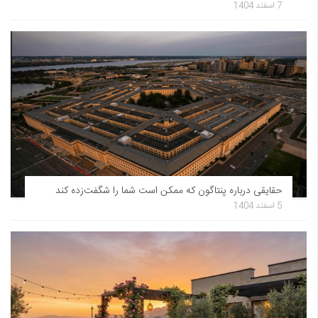
7 اسفند 1404
حقایقی درباره پنتاگون که ممکن است شما را شگفت‌زده کند
5 اسفند 1404