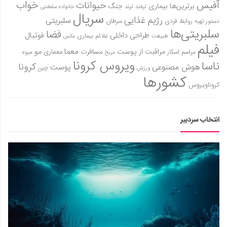
سینما و تئاتر
آفیس
خواب
حیوانات
برترین‌ها
بیماری
جنگ
ترفند
ترند
خانواده سلطنتی
سریال
تلویزیون
رژیم غذایی
سلبریتی
روابط فردی
سرطان
دستور تهیه
سلبریتی‌ها
فضا
موسیقی
طراحی داخلی
فوتبال
علائم بیماری
طبیعت
عکس
فیلم
چهره‌ها
معما
مو
مراقبت از پوست
مسافرت
معماری
مراسم اسکار
میوه
مریخ
ویروس کرونا
ناسا
کرونا
هوش مصنوعی
پوست
عکاسی و هنرهای تجسمی
ورزش
چین
کشورها
کتاب و کتاب‌خوانی
کروناویروس
تاریخ
معماری
انتخاب سردبیر
علمی
فناوری‌ها
نجوم و هوا فضا
زمین و محیط زیست
خودرو
سرگرمی