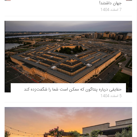
جهان داشتند!
7 اسفند 1404
حقایقی درباره پنتاگون که ممکن است شما را شگفت‌زده کند
5 اسفند 1404