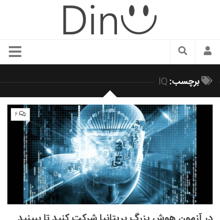
سبک زندگی
برچسب:
IQ
دنیای مد
زیبایی و آرایش
۶
شیک پوشی
دکوراسیون و چیدمان
غذا
رستوران گردی
آشپزی
سفر و گردشگری
در آزمون هوش بزرگ بریتانیا شرکت کنید تا ببینید