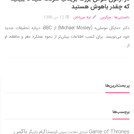
ایران گردی
که چقدر باهوش هستید
جهان گردی
دانستنی‌ها
/
سرگرمی
لیلا میرزاخان
12 دی, 1398
رابطه، عشق و ازدواج
دکتر «مایکل موسلی» (Michael Mosley) از BBC، درباره تحقیقات جدید
موفقیت و مهارت‌های فردی
خود می‌نویسد. برای کسب اطلاعات بیش‌تر از نحوه عملکرد مغز و حافظه، او
سلامت
از...
تغذیه سالم
بهداشت
بیماری و درمان
کودک و مادر
پر بحث‌ترین‌ها
ورزش و تندرستی
روانشناسی
برچسب‌ها
مراکز پزشکی و دارویی
فرهنگ و هنر
باکس
Game of Thrones
اینستاگرام
بازیگر
استایل
اطلاعات عمومی