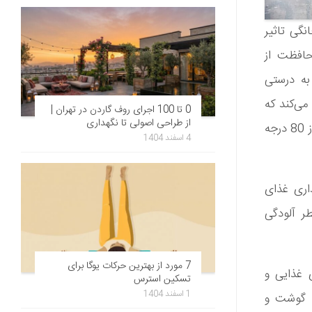
ذای حیوانات خانگی تاثیر
حافظت از
به درستی
توصیه می‌کند که
0 تا 100 اجرای روف گاردن در تهران |
از طراحی اصولی تا نگهداری
غذای خشک و کنسرو شده حیوانات خانگی را در مکانی خنک و خشک که کمتر از 80 درجه
4 اسفند 1404
اری غذای
ر آلودگی
7 مورد از بهترین حرکات یوگا برای
های غذایی و
تسکین استرس
1 اسفند 1404
ت گوشت و