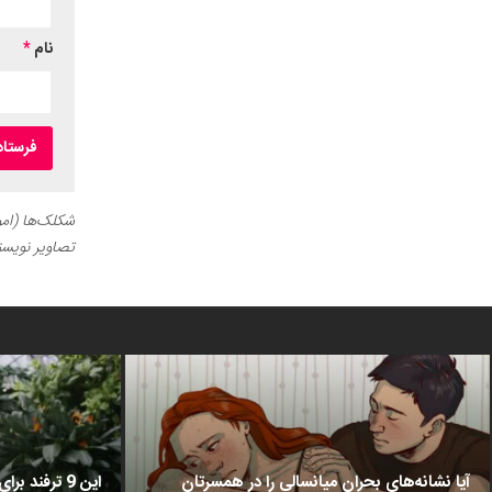
نام
*
شکلک‌ها (اموج
تصاویر نویسن
آیا نشانه‌های بحران میانسالی را در همسرتان
این 9 ترفن