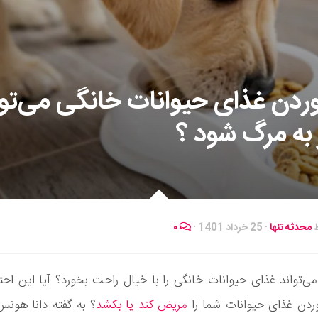
وردن غذای حیوانات خانگی می‌توا
به مرگ شود ؟
ط
محدثه تنها
·
25 خرداد 1401
·
۰
می‌تواند غذای حیوانات خانگی را با خیال راحت بخورد؟ آیا این اح
وردن غذای حیوانات شما را
مریض کند یا بکشد
؟ به گفته دانا هونس،