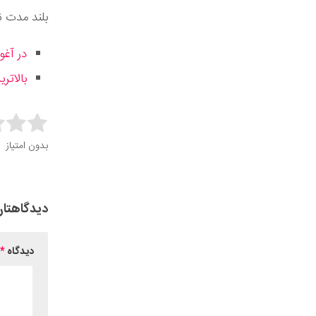
بلند مدت نب
در آغ
بالاترین IQ در جهان: 25 نفر با ضریب هوشی 
this item:
بدون امتیاز
it Rating
دیدگاهتان
دیدگاه
*