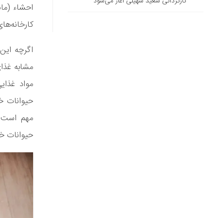
کارگردانی سعید سهیلی آغاز می‌شود
احشاء (مان
کارخانه‌ها
اگرچه این 
مشابه غذای
مواد غذای
حیوانات خا
مهم است ک
حیوانات خ