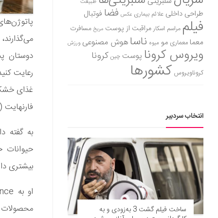
سریال
سلبریتی‌ها
سلبریتی
طبیعت
فضا
طراحی داخلی
فوتبال
علائم بیماری
عکس
فیلم
مراقبت از پوست
مسافرت
مراسم اسکار
مریخ
می‌گذارند
ناسا
هوش مصنوعی
معما
مو
معماری
میوه
ورزش
ویروس کرونا
کرونا
دوستان پش
پوست
چین
کشورها
کروناویروس
فارنهایت (26.6 درجه سانتیگراد) است، نگهداری کنید
انتخاب سردبیر
به گفته د
حیوانات خ
بیشتری داش
محصولات ج
ساخت فیلم گشت 3 به‌زودی و به