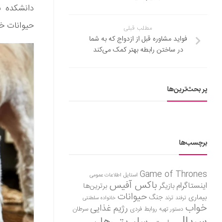
دانشکده ب
حیوانات خا
مطلب قبلی
فواید مشاوره قبل از ازدواج که به شما
در ساختن رابطه بهتر کمک می‌کند
پر بحث‌ترین‌ها
برچسب‌ها
Game of Thrones
استایل
اطلاعات عمومی
باکس آفیس
اینستاگرام
بازیگر
برترین‌ها
حیوانات
بیماری
جنگ
ترفند
ترند
خانواده سلطنتی
خواب
رژیم غذایی
روابط فردی
سرطان
دستور تهیه