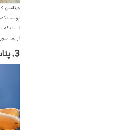
و
پوست کمک م
از پف صور
3. پتاسیم و سدیم مصرف کنید