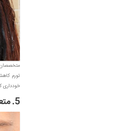
متخصصان ت
تورم کاهش
خودداری کن
5. متعادل کردن استروژن