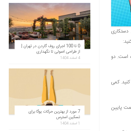
 دستکاری
ید:
0 تا 100 اجرای روف گاردن در تهران |
از طراحی اصولی تا نگهداری
ه است. دو
4 اسفند 1404
نید. کمی
سمت پایین
7 مورد از بهترین حرکات یوگا برای
تسکین استرس
1 اسفند 1404