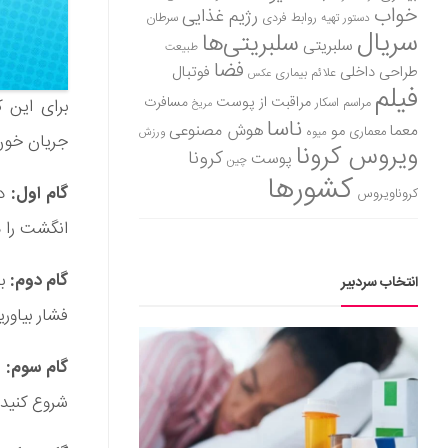
خواب
رژیم غذایی
روابط فردی
سرطان
دستور تهیه
سریال
سلبریتی‌ها
سلبریتی
طبیعت
فضا
طراحی داخلی
فوتبال
علائم بیماری
عکس
فیلم
مراقبت از پوست
مسافرت
مراسم اسکار
برای این 
مریخ
ناسا
هوش مصنوعی
معما
مو
معماری
میوه
ورزش
جریان خون 
ویروس کرونا
کرونا
پوست
چین
کشورها
گام اول:
دس
کروناویروس
انگشت را د
گام دوم:
با
انتخاب سردبیر
فشار بیاورید. 10 بار تکرار
گام سوم:
ح
شروع کنید. 10 بار تکرار کن