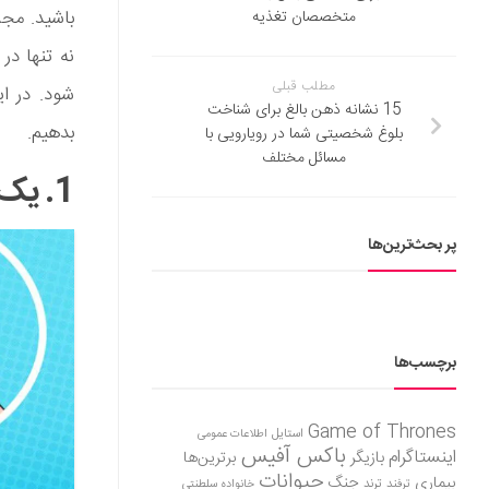
باشید. مجم
متخصصان تغذیه
نه تنها د
مطلب قبلی
شود. در ا
15 نشانه ذهن بالغ برای شناخت
بدهیم.
بلوغ شخصیتی شما در رویارویی با
مسائل مختلف
1. یک ماساژ لنفاوی 3 دقیقه‌‌ای انجام دهید
پر بحث‌ترین‌ها
برچسب‌ها
Game of Thrones
استایل
اطلاعات عمومی
باکس آفیس
اینستاگرام
بازیگر
برترین‌ها
حیوانات
بیماری
جنگ
ترفند
ترند
خانواده سلطنتی