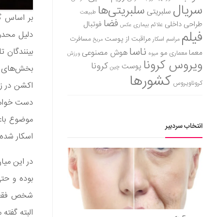
سریال
سلبریتی‌ها
سلبریتی
طبیعت
بر اساس گ
فضا
طراحی داخلی
فوتبال
علائم بیماری
عکس
فیلم
دلیل محدو
مراقبت از پوست
مسافرت
مراسم اسکار
مریخ
ناسا
بینندگان ت
هوش مصنوعی
معما
مو
معماری
میوه
ورزش
ویروس کرونا
کرونا
پوست
بخش‌های اه
چین
کشورها
کروناویروس
اکشن در زم
دست خواهن
موضوع باع
انتخاب سردبیر
اسکار شده
بوده و حتی
البته گفته