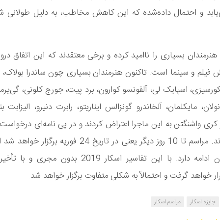
ابد و احتمال داده‌شده که این کاهش مخاطب، به دلیل طولانی شد
 هنرمندان بسیاری را ناامید کرده و برخی معتقدند که این اتفاق دروا
فیلم و سینما است. تاکنون هنرمندان بسیاری چون ساندرا بولاک، ا
ورسیزی، اسپایک لی، آلفونسو کوارون، برد پیت، جورج کلونی، گی‌یرمو
ولان، مایکلمان، آلخاندرو گونزالس ایناریتو، رابرت دنیرو، الیزابت ب
کری واشنگتن به این ماجرا اعتراض کردند و در پی نامه‌ای درخواست 
روند را دادند. مراسم تا 10 روز دیگر یعنی در تاریخ 24 فوریه ب
آن همچنان ادامه دارد. با این تفاسیر اسکار 2019 بدون مجر
رار خواهد گرفت و احتمالاً به شکلی متفاوت برگزار خواهد شد.
جایزه اسکار
مراسم اسکار