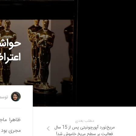
اعتراض 
توس
ظاهرا ماجر
مطلب بعدی
مریخ‌نورد آپورچونیتی پس از 15 سال
مجری بود و
فعالیت بر سطح مریخ خاموش شد!