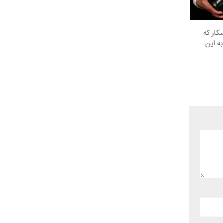
کار که
ه این