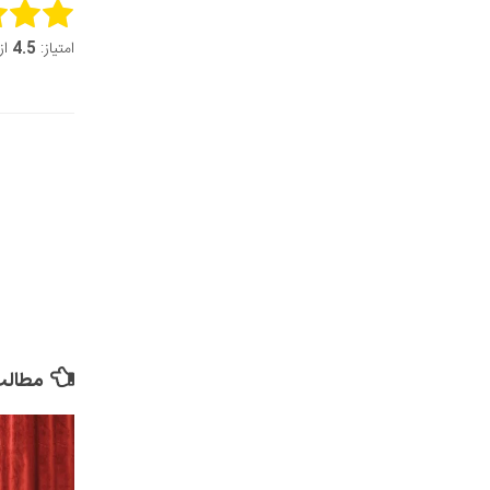
this item:
امتیاز:
4.5
از 5 (2 ر
it Rating
مطالب 