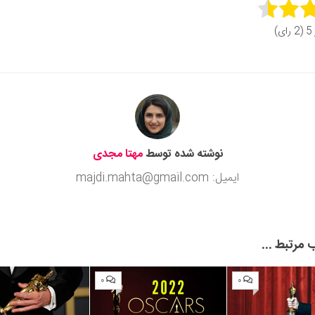
Rate 
ای)
Subm
نوشته شده توسط
مهتا مجدی
ایمیل: majdi.mahta@gmail.com
مرتبط ...
۰
۰