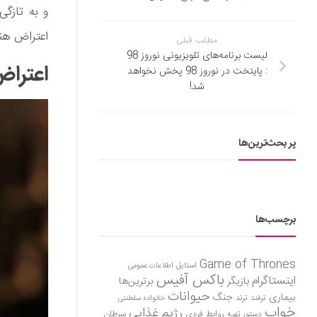
و به تازگ
اعتراض هنرمندان به 
مطلب قبلی
لیست برنامه‌های تلویزیونی نوروز 98
اعتراض 
: پایتخت در نوروز 98 پخش نخواهد
شد!
پر بحث‌ترین‌ها
برچسب‌ها
Game of Thrones
استایل
اطلاعات عمومی
باکس آفیس
اینستاگرام
بازیگر
برترین‌ها
حیوانات
بیماری
جنگ
ترفند
ترند
خانواده سلطنتی
خواب
رژیم غذایی
روابط فردی
سرطان
دستور تهیه