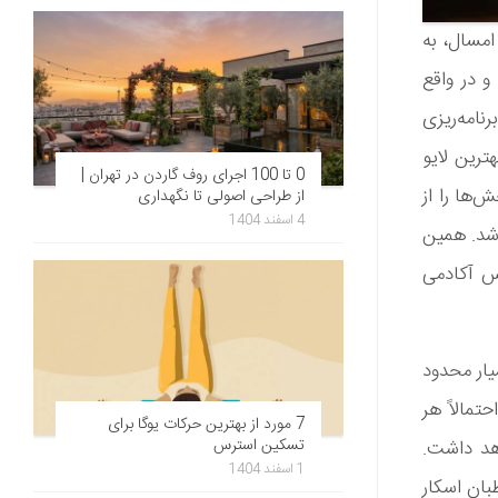
مسال، به
 در واقع
نامه‌ریزی
ترین لایو
0 تا 100 اجرای روف گاردن در تهران |
‌ها را از
از طراحی اصولی تا نگهداری
4 اسفند 1404
شد. همین
س آکادمی
کادمی اسکار نیز اعلام کرده که زمان مراسم اسکار 2019 بسیار محدود
تمالاً هر
7 مورد از بهترین حرکات یوگا برای
تسکین استرس
واهد داشت.
1 اسفند 1404
بان اسکار