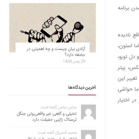
ن برنامه
قع نادیده
ما استون،
آزادی بیان چیست و چه اهمیتی در
جامعه دارد؟
 دل تورو،
29 بهمن 1404
نکس، پیتر
تغییر این
آخرین دیدگاه‌ها
رگزار خواهد شد اما حواشی
ی و با تأخیر در اختیار
عباس عباس گفته است:
تخیلی و گاهی غیر واقعی,ولی جنگل
ترسناک ژاپنی حقیقت دارد
محمد آدمیرال گفته است: