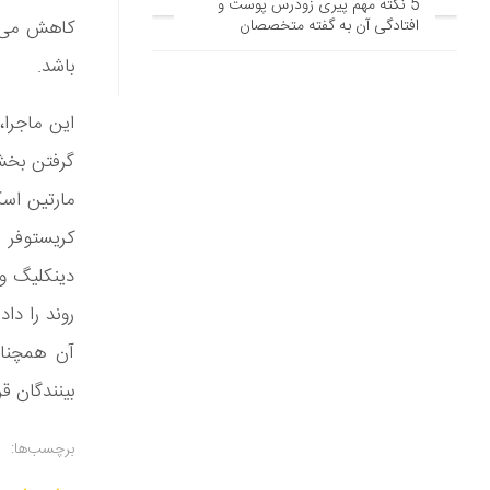
5 نکته مهم پیری زودرس پوست و
افتادگی آن به گفته متخصصان
کاهش می‌ی
باشد.
این ماجرا،
گرفتن بخش 
مارتین اسک
کریستوفر ن
دینکلیگ و 
بینندگان ق
برچسب‌ها: