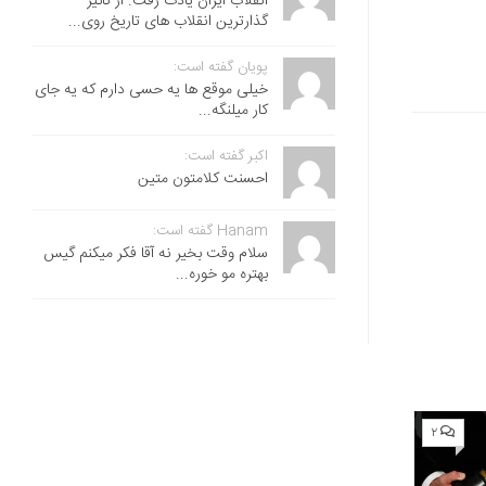
انقلاب ایران یادت رفت. از تاثیر
گذارترین انقلاب های تاریخ روی...
پویان گفته است:
خیلی موقع ها یه حسی دارم که یه جای
کار میلنگه...
اکبر گفته است:
احسنت ‌کلامتون متین
Hanam گفته است:
سلام وقت بخیر نه آقا فکر میکنم گیس
بهتره مو خوره...
۲