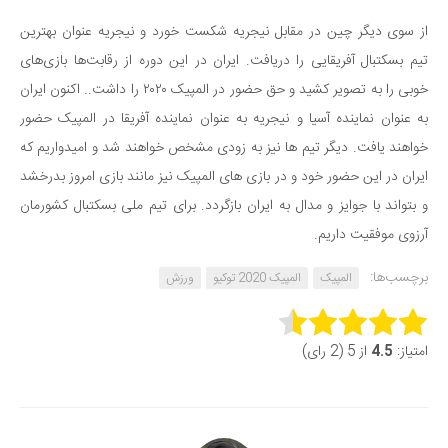
دانستنی‌ها
از سوی دیگر چین در مقابل نیجریه شکست خورد و نیجریه عنوان بهترین
بازی
تیم بسکتبال آفریقایی را دریافت. ایران در این دوره از رقابت‌ها بازی‌های
خوبی را به تصویر کشید و حق حضور در المپیک ۲۰۲۰ را داشت.. اکنون ایران
طنز
به عنوان نماینده آسیا و نیجریه به عنوان نماینده آفریقا در المپیک حضور
فال
خواهند یافت. دیگر تیم ها نیز به زودی مشخص خواهند شد و امیدواریم که
مسابقه
ایران در این حضور خود و در بازی های المپیک نیز مانند بازی امروز بدرخشد
اخبار
و بتواند با جوایز و مدال به ایران بازگردد. برای تیم ملی بسکتبال کشورمان
آرزوی موفقیت داریم.
برچسب‌ها:
المپیک
المپیک 2020 توکیو
ورزش
Rate this item:
امتیاز:
4.5
از 5 (2 رای)
Submit Rating