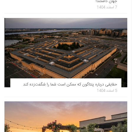
جهان داشتند!
7 اسفند 1404
حقایقی درباره پنتاگون که ممکن است شما را شگفت‌زده کند
5 اسفند 1404