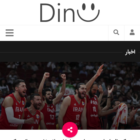
سبک زندگی
اخبار
دنیای مد
زیبایی و آرایش
شیک پوشی
دکوراسیون و چیدمان
غذا
رستوران گردی
آشپزی
سفر و گردشگری