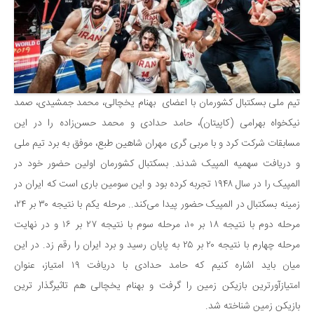
سینما و تئاتر
تلویزیون
موسیقی
چهره‌ها
عکاسی و هنرهای تجسمی
تیم ملی بسکتبال کشورمان با اعضای بهنام یخچالی، محمد جمشیدی، صمد
کتاب و کتاب‌خوانی
نیکخواه بهرامی (کاپیتان)، حامد حدادی و محمد حسن‌زاده را در این
تاریخ
مسابقات شرکت کرد و با مربی گری مهران شاهین طبع، موفق به برد تیم ملی
معماری
و دریافت سهمیه المپیک شدند. بسکتبال کشورمان اولین حضور خود در
المپیک را در سال ۱۹۴۸ تجربه کرده بود و این سومین باری است که ایران در
علمی
زمینه بسکتبال در المپیک حضور پیدا می‌کند.. مرحله یکم با نتیجه ۳۰ بر ۲۴،
فناوری‌ها
مرحله دوم با نتیجه ۱۸ بر ۱۰، مرحله سوم با نتیجه ۲۷ بر ۱۶ و در نهایت
نجوم و هوا فضا
مرحله چهارم با نتیجه ۲۰ بر ۲۵ به پایان رسید و برد ایران را رقم زد. در این
زمین و محیط زیست
میان باید اشاره کنیم که حامد حدادی با دریافت ۱۹ امتیاز، عنوان
خودرو
امتیازآور‌ترین بازیکن زمین را گرفت و بهنام یخچالی هم تاثیرگذار ترین
بازیکن زمین شناخته شد.
سرگرمی