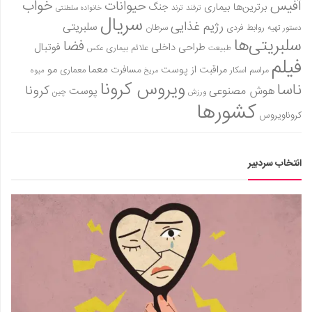
آفیس
خواب
حیوانات
برترین‌ها
بیماری
جنگ
ترفند
ترند
خانواده سلطنتی
سریال
رژیم غذایی
سلبریتی
روابط فردی
سرطان
دستور تهیه
سلبریتی‌ها
فضا
طراحی داخلی
فوتبال
علائم بیماری
طبیعت
عکس
فیلم
معما
مو
مراقبت از پوست
مسافرت
معماری
مراسم اسکار
میوه
مریخ
ویروس کرونا
ناسا
کرونا
هوش مصنوعی
پوست
ورزش
چین
کشورها
کروناویروس
انتخاب سردبیر