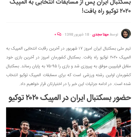
بسکتبال ایران پس از مسابقات انتخابی به المپیک
ایران گردی
۲۰۲۰ توکیو راه یافت!
جهان گردی
رابطه، عشق و ازدواج
موفقیت و مهارت‌های فردی
توسط
مهتا مجدی
·
18 شهریور 1398
·
۰
سلامت
تیم ملی بسکتبال ایران امروز ۱۷ شهریور در آخرین رقابت انتخابی المپیک به
تغذیه سالم
المپیک ۲۰۲۰ توکیو راه یافت. بسکتبال کشورمان امروز در آخرین بازی خود
بهداشت
مقابل فیلیپین موفق به پیروزی شد و بازی را ۹۵-۷۵ به پایان رساند. بسکتبال
بیماری و درمان
کشورمان اولین رشته ورزشی است که برای مسابقات المپیک توکیو انتخاب
شده است. در ادامه جزئیات این خبر را در اختیارتان قرار خواهیم داد.
کودک و مادر
ورزش و تندرستی
حضور بسکتبال ایران در المپیک ۲۰۲۰ توکیو
روانشناسی
مراکز پزشکی و دارویی
فرهنگ و هنر