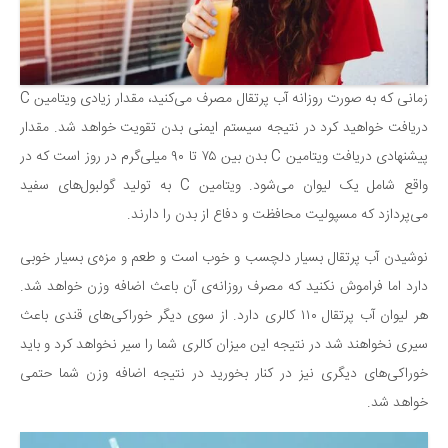
سینما و تئاتر
تلویزیون
موسیقی
زمانی که به صورت روزانه آب پرتقال مصرف می‌کنید، مقدار زیادی ویتامین C
چهره‌ها
دریافت خواهید کرد در نتیجه سیستم ایمنی بدن تقویت خواهد شد. مقدار
عکاسی و هنرهای تجسمی
پیشنهادی دریافت ویتامین C بدن بین ۷۵ تا ۹۰ میلی‌گرم در روز است که در
کتاب و کتاب‌خوانی
واقع شامل یک لیوان می‌شود. ویتامین C به تولید گولبو‌ل‌های سفید
تاریخ
می‌پردازد که مسپولیت محافظت و دفاع از بدن را دارند.
معماری
نوشیدن آب پرتقال بسیار دلچسب و خوب است و طعم و مزه‌ی بسیار خوبی
علمی
دارد اما فراموش نکنید که مصرف روزانه‌ی آن باعث اضافه وزن خواهد شد.
فناوری‌ها
هر لیوان آب پرتقال ۱۱۰ کالری دارد. از سوی دیگر خوراکی‌های قندی باعث
نجوم و هوا فضا
سیری نخواهند شد در نتیجه این میزان کالری شما را سیر نخواهد کرد و باید
زمین و محیط زیست
خوراکی‌های دیگری نیز در کنار بخورید در نتیجه اضافه وزن شما حتمی
خودرو
خواهد شد.
سرگرمی