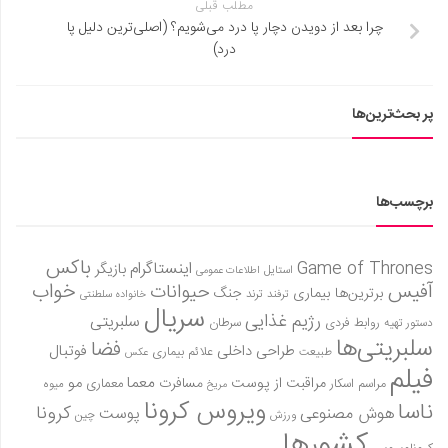
مطلب قبلی
چرا بعد از دویدن دچار پا درد می‌شویم؟ (اصلی‌ترین دلیل پا
درد)
پر بحث‌ترین‌ها
برچسب‌ها
باکس
Game of Thrones
اینستاگرام
بازیگر
استایل
اطلاعات عمومی
آفیس
خواب
حیوانات
برترین‌ها
بیماری
جنگ
ترفند
ترند
خانواده سلطنتی
سریال
رژیم غذایی
سلبریتی
روابط فردی
سرطان
دستور تهیه
سلبریتی‌ها
فضا
طراحی داخلی
فوتبال
علائم بیماری
طبیعت
عکس
فیلم
معما
مو
مراقبت از پوست
مسافرت
معماری
مراسم اسکار
میوه
مریخ
ویروس کرونا
ناسا
کرونا
هوش مصنوعی
پوست
ورزش
چین
کشورها