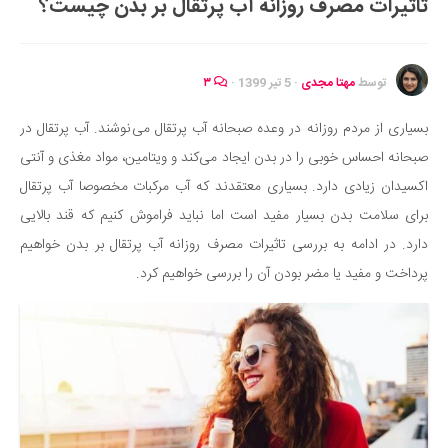
تاثیرات مصرف روزانه آب پرتقال بر بدن چیست؟
ایران گردی
جهان گردی
رابطه، عشق و ازدواج
توسط
مهتا مجدی
·
5 تیر 1399
·
۳
موفقیت و مهارت‌های فردی
بسیاری از مردم روزانه در وعده صبحانه آب پرتقال می‌نوشند. آب پرتقال در
سلامت
صبحانه احساس خوبی را در بدن ایجاد می‌کند و ویتامین، مواد مغذی و آنتی
تغذیه سالم
اکسیدان زیادی دارد. بسیاری معتقدند که آب مرکبات مخصوصا آب پرتقال
بهداشت
برای سلامت بدن بسیار مفید است اما نباید فراموش کنیم که قند بالایی
بیماری و درمان
دارد. در ادامه به بررسی تاثیرات مصرف روزانه آب پرتقال بر بدن خواهیم
پرداخت و مفید یا مضر بودن آن را بررسی خواهیم کرد.
کودک و مادر
ورزش و تندرستی
روانشناسی
مراکز پزشکی و دارویی
فرهنگ و هنر