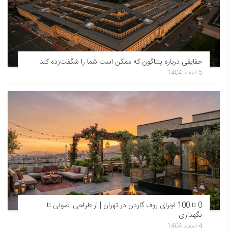
حقایقی درباره پنتاگون که ممکن است شما را شگفت‌زده کند
5 اسفند 1404
0 تا 100 اجرای روف گاردن در تهران | از طراحی اصولی تا
نگهداری
4 اسفند 1404