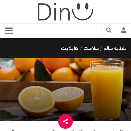
سبک زندگی
تغذیه سالم
/
سلامت
/
هایلایت
دنیای مد
زیبایی و آرایش
شیک پوشی
دکوراسیون و چیدمان
غذا
رستوران گردی
آشپزی
سفر و گردشگری