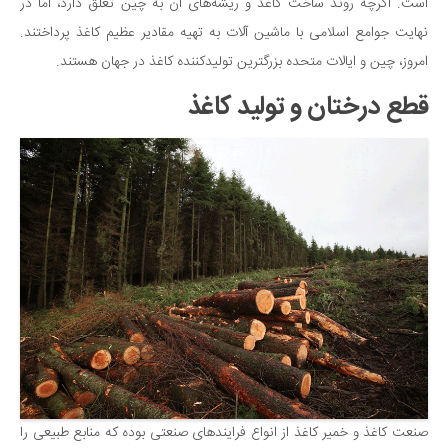
سینما و تئاتر
است. اگرچه روند ساخت کاغذ و ریشه‌های آن به چین تعلق دارد، اما در
نهایت جوامع اسلامی با ماشین آلات به تهیه مقادیر عظیم کاغذ پرداختند.
تلویزیون
امروز، چین و ایالات متحده بزرگترین تولیدکننده کاغذ در جهان هستند.
موسیقی
قطع درختان و تولید کاغذ
چهره‌ها
عکاسی و هنرهای تجسمی
کتاب و کتاب‌خوانی
تاریخ
معماری
علمی
فناوری‌ها
نجوم و هوا فضا
زمین و محیط زیست
خودرو
صنعت کاغذ و خمیر کاغذ از انواع فرایندهای صنعتی بوده که منابع طبیعی را
سرگرمی