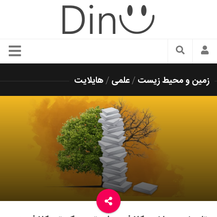
سبک زندگی
زمین و محیط زیست
/
علمی
/
هایلایت
دنیای مد
زیبایی و آرایش
شیک پوشی
دکوراسیون و چیدمان
غذا
رستوران گردی
آشپزی
سفر و گردشگری