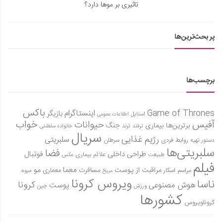
تاثیری بر موها دارد؟
پر بحث‌ترین‌ها
برچسب‌ها
باکس
Game of Thrones
اینستاگرام
بازیگر
استایل
اطلاعات عمومی
آفیس
خواب
حیوانات
برترین‌ها
بیماری
جنگ
ترفند
ترند
خانواده سلطنتی
سریال
رژیم غذایی
سلبریتی
روابط فردی
سرطان
دستور تهیه
سلبریتی‌ها
فضا
طراحی داخلی
فوتبال
علائم بیماری
طبیعت
عکس
فیلم
معما
مو
مراقبت از پوست
مسافرت
معماری
مراسم اسکار
میوه
مریخ
ویروس کرونا
ناسا
کرونا
هوش مصنوعی
پوست
ورزش
چین
کشورها
کروناویروس