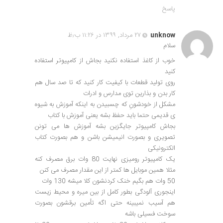
پاسخ
unknow
۲۷ مرداد, ۱۳۹۹ در ۱۱:۲۶ ب٫ظ
سلام
خوب از کاغذ استفاده نکنید بجاش از کامپیوتر استفاده
کنید
روی تولید قطعات با کیفیت کار کنید که تا صد سال هم
کار بدن و بذارین توی مدارس و ادرات
مشکل از خودشونِ که چسبیدن به اینکه آموزش به شیوه
ی قدیمی حتما باید حفظ بشه یعنی آموزش با کتاب
بجاش کامپیوتر جایگزین بشه آموزش ها می تونن
تصویری و بصورت انیمیشن باشن و هم بصورت کتاب
الکترونیکی
یک کامپیوتر رومیزی نهایت 80 وات برق مصرف کنه
مثلا همین موبایل ها کمتر از این مقدار مصرف می کنن
50 وات هم بگیم خنک کردنشون کلا میشه 130 وات
اینجوری آلودگی بطور کامل از بین میره و محیط زیست
هم آسیب نمیبینه حتی اگه تأمین برقشون بصورت
سوخت فسیلی باشه