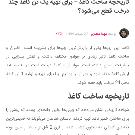
تاریخچه ساخت کاغذ – برای تهیه یک تن کاغذ چند
ایران گردی
درخت قطع ‌می‌شود؟
جهان گردی
رابطه، عشق و ازدواج
موفقیت و مهارت‌های فردی
توسط
مهتا مجدی
·
27 مرداد 1399
·
۲
سلامت
کاغذ این روزها یکی از باارزش‌ترین چیزها برای بشریت است. اختراع و
تغذیه سالم
ساخت کاغذ تاثیر زیادی بر جوامع مختلف داشت و نقش بسزایی در
بهداشت
پیشرفت انسان داشته است. مواد اولیه کاغذ درخت است در نتیجه باید
بیماری و درمان
ارزش کاغذ حفظ شود و قدر آن را بدانیم زیرا برای تهیه و تولید 1 تن کاغذ
دفتر، 24 درخت باید قطع شوند.
کودک و مادر
ورزش و تندرستی
تاریخچه ساخت کاغذ
روانشناسی
شواهد تاریخی نشان می‌دهد که چینی‌ها اولین جامعه‌ای بودند که روشی را
مراکز پزشکی و دارویی
برای ساختن خمیر کاغذ تهیه کردند. باستان شناسان می‌گویند که قدیمی‌ترین
فرهنگ و هنر
تکه‌های کاغذی که تاکنون کشف شده از قرن 2 قبل از میلاد از چین بوده