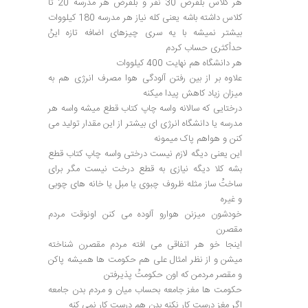
هر کلاس بلفرض 30 نفر و بلفرض هر مدرسه 20 تا
کلاس داشته باشه یعنی کله نیاز هر مدرسه 180 کیلووات
بیشتر نمیشه با یه سری چیزهای اضافه تازه اینُ
حدأکثری حساب کردم
هر دانشگاه هم نهایت 400 کیلووات
علاوه بر از بین رفتن آلودگی هوا مصرف انرژی هم به
میزان زیاد کاهش پیدا میکنه
درختایی که سالانه واسه چاپ کتاب قطع میشه واسه هر
مدرسه یا دانشگاه انرژی ای بیشتر از این مقدار تولید می
کنن و هواهم پاک میمونه
این یعنی دیگه لازم نیست درختی واسه چاپ کتاب قطع
بشه کلا دیگه نیازی به قطع درخت نیست مگر برای
ساختُ ساز مثله ظروف چبوی یا مبل یا خانه های چوبی
و غیره
خودشون میزنن هوارو آلوده می کنن اونوقت مردم
مقصرن
اینجا خو هر اتفاقی می افته مردم مقصرن شناخته
میشن و از نظر امثال علی هم حکومت ها همیشه پاکن
و مقصر مردمن که اون حکومتُ پذیرفتن
حکومت ها مغز جامعه بحساب میان و مردم بدن جامعه
اگر مغز درست کار نکنه بدن هم درست کار نمی کنه