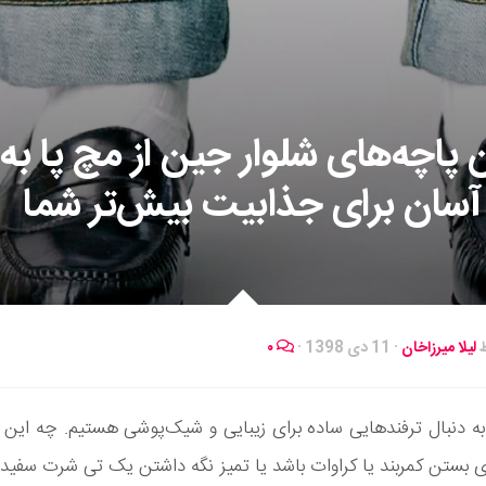
 پاچه‌های شلوار جین از مچ پا به ب
ط
لیلا میرزاخان
·
11 دی 1398
·
۰
به دنبال ترفندهایی ساده برای زیبایی و شیک‌پوشی هستیم. چه این 
ای بستن کمربند یا کراوات باشد یا تمیز نگه داشتن یک تی شرت سفید