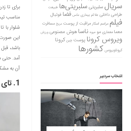
سریال
سلبریتی‌ها
سلبریتی
طبیعت
فضا
طراحی داخلی
فوتبال
علائم بیماری
عکس
مناسب تیپ
فیلم
مراقبت از پوست
مسافرت
مراسم اسکار
مریخ
شلوار با ت
ناسا
هوش مصنوعی
معما
مو
معماری
میوه
ورزش
ویروس کرونا
این صورت، 
کرونا
پوست
چین
کشورها
باشد، قبل 
کروناویروس
آمد. حتی 
آن به مشکل بخورید. 
انتخاب سردبیر
1. تای ساده