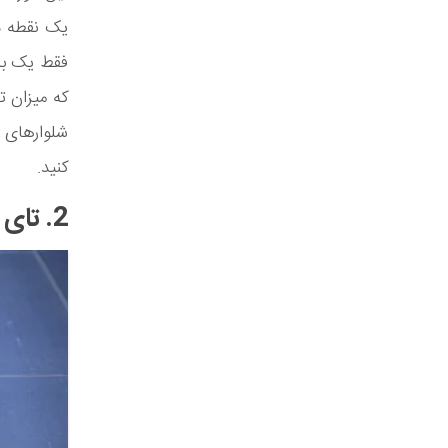
یک نقطه در
فقط یک بار
که میزان ت
شلوارهای چس
کنید.
2. تای دوگانه