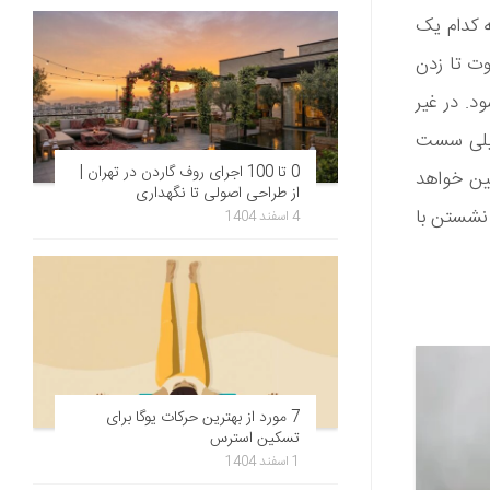
 این که کدام یک
ت تا زدن
د. در غیر
 خیلی سست
0 تا 100 اجرای روف گاردن در تهران |
یین خواهد
از طراحی اصولی تا نگهداری
نشستن با
4 اسفند 1404
7 مورد از بهترین حرکات یوگا برای
تسکین استرس
1 اسفند 1404