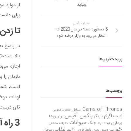
از موارد مو
ببینید
برای دانست
مطلب قبلی
تا زدن 
5 دستاورد تسلا در سال 2020 که
انتظار می‌رود به بازار عرضه شود
در پاسخ به
بالا، ساده
پر بحث‌ترین‌ها
اجازه می‌
نازمان را ب
است، شما 
برچسب‌ها
اوقات دوخت
تای درست، 
Game of Thrones
استایل
اطلاعات عمومی
باکس آفیس
اینستاگرام
بازیگر
برترین‌ها
3 راه آسان برای تا زدن پاچه‌های شلوار جین
حیوانات
بیماری
جنگ
ترفند
ترند
خانواده سلطنتی
خواب
رژیم غذایی
روابط فردی
سرطان
دستور تهیه