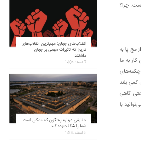
 است. چرا؟
انقلاب‌های جهان: مهم‌ترین انقلاب‌های
 مچ پا به
تاریخ که تاثیرات مهمی بر جهان
داشتند!
کار به ما
7 اسفند 1404
چکمه‌های
ن کمی بلند
حتی گاهی
توانید با
حقایقی درباره پنتاگون که ممکن است
شما را شگفت‌زده کند
5 اسفند 1404