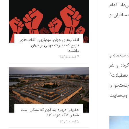
‌داد کدام
مسافران و
انقلاب‌های جهان: مهم‌ترین انقلاب‌های
تاریخ که تاثیرات مهمی بر جهان
داشتند!
ت متحده و
7 اسفند 1404
رست را در Google Keyword Planner وارد کرده و هر
 تعطیلات”
ولای 2023 تا جون 2024 بیشترین جستجو را
 وب‌سایت
حقایقی درباره پنتاگون که ممکن است
شما را شگفت‌زده کند
5 اسفند 1404