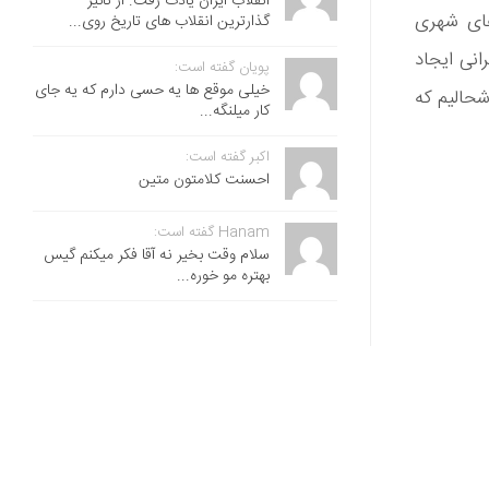
انقلاب ایران یادت رفت. از تاثیر
 گفت: “سفرهای شهری
گذارترین انقلاب های تاریخ روی...
انی ایجاد
پویان گفته است:
خیلی موقع ها یه حسی دارم که یه جای
شحالیم که
کار میلنگه...
اکبر گفته است:
احسنت ‌کلامتون متین
Hanam گفته است:
سلام وقت بخیر نه آقا فکر میکنم گیس
بهتره مو خوره...