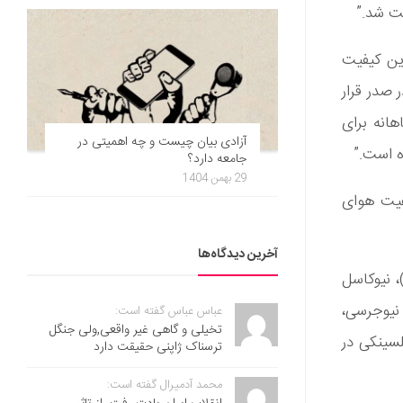
رین کیفیت
. در این گزارش آمده است: “ریکیاویک با امتیاز کیفیت هوای 6 در صدر قرار
 متوسط 10,913 جستجوی ماهانه برای
آزادی بیان چیست و چه اهمیتی در
ه است.”
جامعه دارد؟
29 بهمن 1404
ماهانه) و کیفیت هوای
آخرین دیدگاه‌ها
، نیوکاسل
ر نیوجرسی،
عباس عباس گفته است:
تخیلی و گاهی غیر واقعی,ولی جنگل
لسینکی در
ترسناک ژاپنی حقیقت دارد
محمد آدمیرال گفته است: