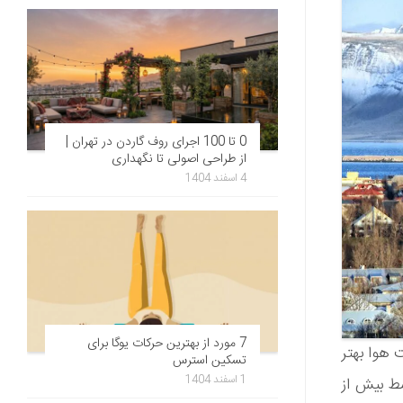
0 تا 100 اجرای روف گاردن در تهران |
از طراحی اصولی تا نگهداری
4 اسفند 1404
7 مورد از بهترین حرکات یوگا برای
 هوا بهتر
تسکین استرس
1 اسفند 1404
سط بیش از