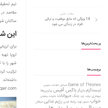
تیم تحقیقا
مقاصد در ا
مطلب قبلی
14 ویژگی که مانع موفقیت و ترقی
ساکنان شهر
افراد در زندگی می‌ شود
این شهر
پر بحث‌ترین‌ها
برای ارزیا
شهر را با 
برچسب‌ها
داشته‌اند
Game of Thrones
استایل
اطلاعات عمومی
iqair.com رفت تا امتیازات کیفیت هوای این شهرها را پیدا 
باکس آفیس
اینستاگرام
بازیگر
برترین‌ها
حیوانات
بیماری
جنگ
ترفند
ترند
خانواده سلطنتی
خواب
رژیم غذایی
روابط فردی
سرطان
دستور تهیه