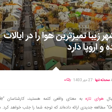
ر زیبا تمیزترین هوا را در ایالات
 و اروپا دارد
ط
محدثه تنها
·
27 مهر 1403
·
۰
بال
هوای تازه
به معنا
Generator” مطالعه جدیدی ارائه داده‌اند که توجه شما را جلب خواهد کرد. د