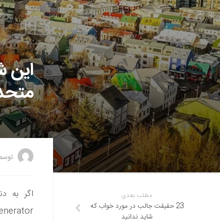
این شه
متحده
توس
اگر به دن
مطلب بعدی
23 حقیقت جالب در مورد خواب که
شاید ندانید