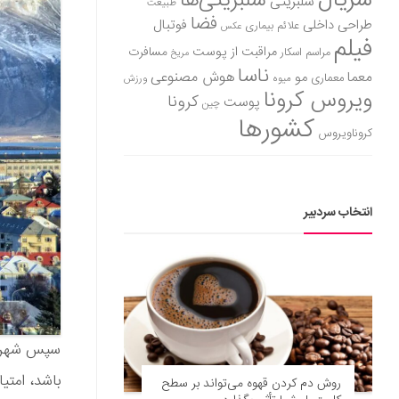
سریال
سلبریتی‌ها
سلبریتی
طبیعت
فضا
طراحی داخلی
فوتبال
علائم بیماری
عکس
فیلم
مراقبت از پوست
مسافرت
مراسم اسکار
مریخ
ناسا
هوش مصنوعی
معما
مو
معماری
میوه
ورزش
ویروس کرونا
کرونا
پوست
چین
کشورها
کروناویروس
انتخاب سردبیر
سپس شهرها 
باشد، امتی
روش دم کردن قهوه می‌تواند بر سطح