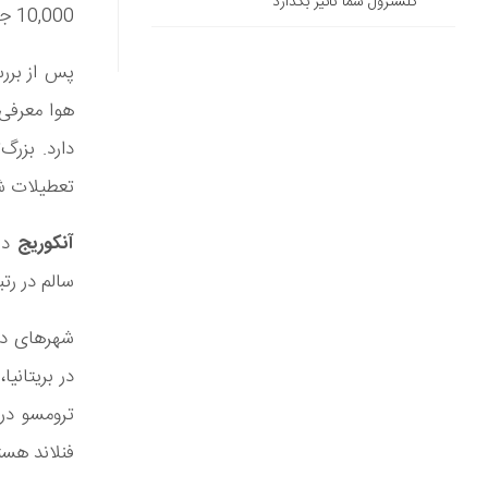
کلسترول شما تأثیر بگذارد
10,000 جستجوی ماهانه داشتند و پایین‌ترین امتیاز کیفیت هوا را داشتند، درست شد.”
پس از برر
تعطیلات شه
آنکوریج
سالم در رتب
شهرهای دیگ
در بریتانیا
ترومسو در 
فنلاند هست