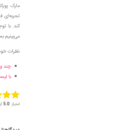
تجربه‌ای ف
کند. با تو
می‌بینیم ب
نظرات خود 
چند وا
با لیست م
this item:
امتیاز:
5.0
از 5 (1 ر
it Rating