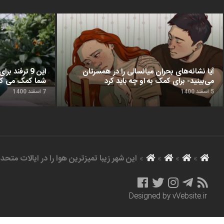
آیا نشانه‌های بحران میانسالی را در همسرتان
این 9 ترفن
می‌بینید- برای کمک به او چه باید کرد
شما کمک می‌ کن
5 اسفند 1400
7 اسفند 1400
»
»
»
»
این شهر زیبا تمیزترین هوا را در ایالات متحده 
Designed by
vVebsite.ir