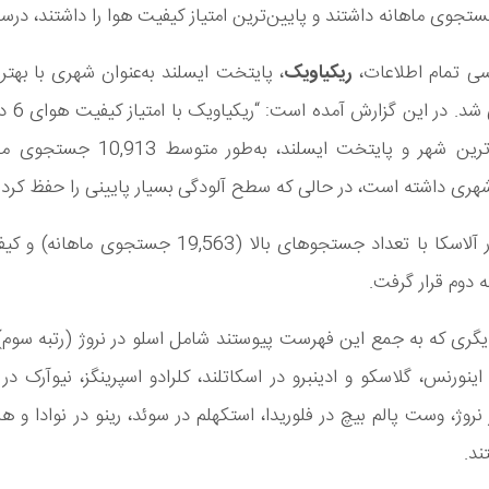
سی تمام اطلاعات،
ریکیاویک
، پایتخت ایسلند به‌عنوان شهری با بهت
هوا معرفی شد
دارد. بزرگ‌ترین شهر و پایتخت ایسلند، به‌طور
ری داشته است، در حالی که سطح آلودگی بسیار پایینی را حفظ کرد
در آلاسکا با تعداد جستجوهای بالا (19,563 جستجوی 
ه دوم قرار گرفت.
ری که به جمع این فهرست پیوستند شامل اسلو در نروژ (رتبه سوم)
، اینورنس، گلاسکو و ادینبرو در اسکاتلند، کلرادو اسپرینگز، نیوآرک د
نروژ، وست پالم بیچ در فلوریدا، استکهلم در سوئد، رینو در نوادا و ه
ند.