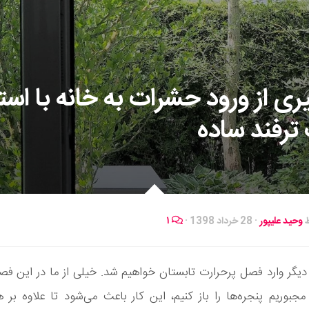
ری از ورود حشرات به خانه با است
 ترفند ساده
ط
وحید علیپور
·
28 خرداد 1398
·
۱
 دیگر وارد فصل پرحرارت تابستان خواهیم شد. خیلی از ما در این فص
جبوریم پنجره‌ها را باز کنیم، این کار باعث می‌شود تا علاوه بر ه