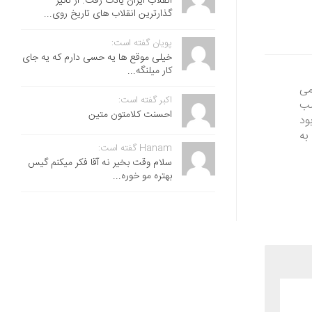
انقلاب ایران یادت رفت. از تاثیر
گذارترین انقلاب های تاریخ روی...
پویان گفته است:
خیلی موقع ها یه حسی دارم که یه جای
کار میلنگه...
می
اکبر گفته است:
ش یه شب منو روانی کرده بودن از 9 شب
احسنت ‌کلامتون متین
ل طبیعی بود
ه کشتم به
Hanam گفته است:
سلام وقت بخیر نه آقا فکر میکنم گیس
بهتره مو خوره...