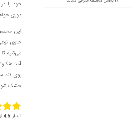
۲۳ بخش مختلف معرفی شدند
خود را در 
دوری خواهن
این محصول 
حاوی نوعی 
می‌کنیم تا
آمد عنکبو
بوی تند سر
خشک شود، 
this item:
امتیاز:
4.5
از 5 (4 ر
it Rating