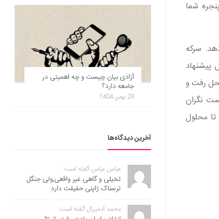
پنجره شما
دهد. سرکه
ل پیشنهاد
آزادی بیان چیست و چه اهمیتی در
محل رفت و
جامعه دارد؟
29 بهمن 1404
ست نگران
 تا محلول
آخرین دیدگاه‌ها
عباس عباس گفته است:
تخیلی و گاهی غیر واقعی,ولی جنگل
ترسناک ژاپنی حقیقت دارد
محمد آدمیرال گفته است: