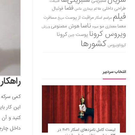
سریال
سلبریتی‌ها
سلبریتی
طبیعت
فضا
طراحی داخلی
فوتبال
علائم بیماری
عکس
فیلم
مراقبت از پوست
مسافرت
مراسم اسکار
مریخ
ناسا
هوش مصنوعی
معما
مو
معماری
میوه
ورزش
ویروس کرونا
کرونا
پوست
چین
کشورها
کروناویروس
انتخاب سردبیر
راهکار
کمی سرکه م
کنید و آن 
داخل چارچو
لیست کامل نامزدهای اسکار ۲۰۲۱ در