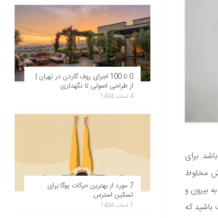
0 تا 100 اجرای روف گاردن در تهران |
از طراحی اصولی تا نگهداری
4 اسفند 1404
اشد. برای
سپری آب پاش مخلوط
7 مورد از بهترین حرکات یوگا برای
ه بیرون و
تسکین استرس
1 اسفند 1404
 باشید که