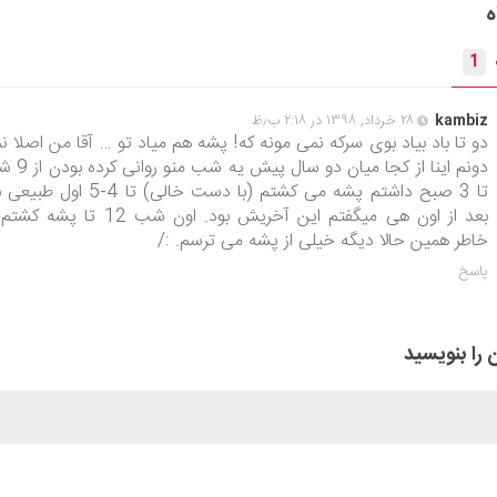
ه
1
kambiz
۲۸ خرداد, ۱۳۹۸ در ۲:۱۸ ب٫ظ
دو تا باد بیاد بوی سرکه نمی مونه که! پشه هم میاد تو … آقا من اصلا ن
دونم اینا از کجا میان دو سال پی
تا 3 صبح داشتم پشه می کشتم (با دست خالی) تا 4-5 او
بعد از اون هی میگفتم این آخریش بود. اون شب 12 تا پش
خاطر همین حالا دیگه خیلی از پشه می ترسم. :/
پاسخ
 را بنویسید