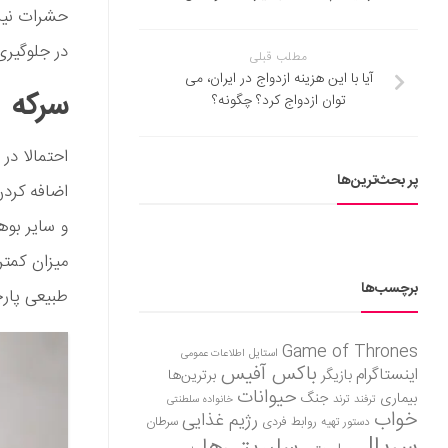
حشرات نیز 
در جلوگیری
مطلب قبلی
آیا با این هزینه ازدواج در ایران، می
سرکه
توان ازدواج کرد؟ چگونه؟
احتمالا در 
پر بحث‌ترین‌ها
اضافه کردن
و سایر بوها
میزان کمتر
برچسب‌ها
طبیعی پارچه
Game of Thrones
استایل
اطلاعات عمومی
باکس آفیس
اینستاگرام
بازیگر
برترین‌ها
حیوانات
بیماری
جنگ
ترفند
ترند
خانواده سلطنتی
خواب
رژیم غذایی
روابط فردی
سرطان
دستور تهیه