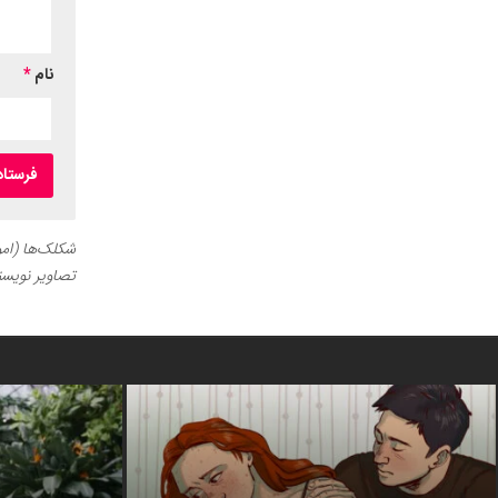
نام
*
شکلک‌ها (اموج
تصاویر نویسن