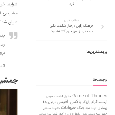
شرایط خوب
کرد
مشایخی از
مطلب قبلی
عنوان شد ک
فرهنگ ژاپن ؛ رفتار شگفت‌انگیز
مردمانی از سرزمین آتشفشان‌ها
رفت
پر بحث‌ترین‌ها
ایش
ناد
جمشید 
برچسب‌ها
Game of Thrones
استایل
اطلاعات عمومی
باکس آفیس
اینستاگرام
بازیگر
برترین‌ها
حیوانات
بیماری
جنگ
ترفند
ترند
خانواده سلطنتی
خواب
رژیم غذایی
روابط فردی
سرطان
دستور تهیه