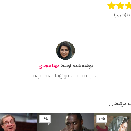
Rate 
ای)
Subm
نوشته شده توسط
مهتا مجدی
ایمیل: majdi.mahta@gmail.com
مرتبط ...
۰
۱