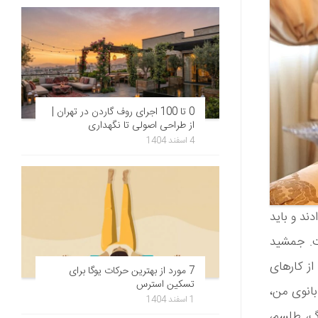
0 تا 100 اجرای روف گاردن در تهران |
از طراحی اصولی تا نگهداری
4 اسفند 1404
ند و باید
ت. جمشید
ی از دنیا رفت. از کارهای
7 مورد از بهترین حرکات یوگا برای
تسکین استرس
انوی من،
1 اسفند 1404
رگ، طلسم،