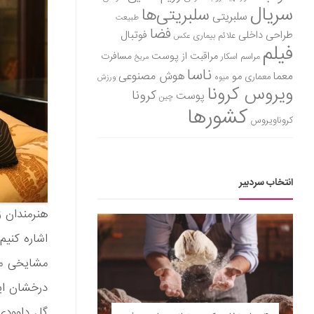
سریال
سلبریتی‌ها
سلبریتی
طبیعت
فضا
طراحی داخلی
فوتبال
علائم بیماری
عکس
فیلم
مراقبت از پوست
مسافرت
مراسم اسکار
مریخ
ناسا
هوش مصنوعی
معما
مو
معماری
میوه
ورزش
ویروس کرونا
کرونا
پوست
چین
کشورها
کروناویروس
انتخاب سردبیر
هنرمندان ز
اشاره کنی
درخشان ای
گل داوودی،