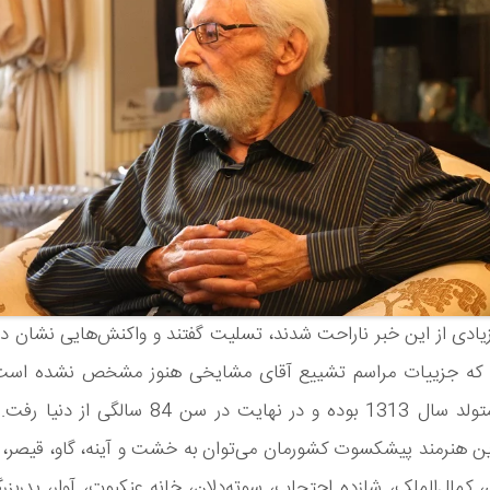
یادی از این خبر ناراحت شدند، تسلیت گفتند و واکنش‌هایی نشان داد
م که جزییات مراسم تشییع آقای مشایخی هنوز مشخص نشده اس
مشایخی متولد سال 1313 بوده و در نهایت در سن 84 سالگ
ن هنرمند پیشکسوت کشورمان می‌توان به خشت و آینه، گاو، قیصر، ب
 کمال‌الملک، شازده احتجاب، سوته‌دلان، خانه عنکبوت، آوار، پدربز