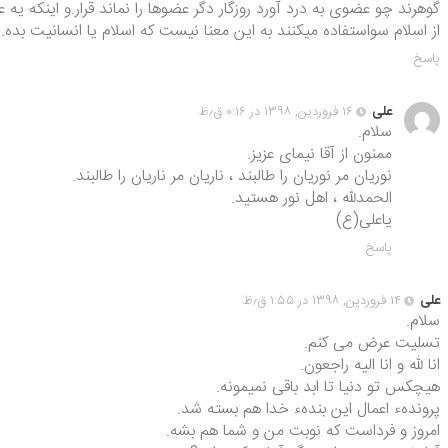
گوهرند چو عضوی به درد آورد روزگار دگر عضوها را نماند قرار.و اینکه یه ع
از اسلام سواستفاده میکنند به این معنا نیست که اسلام یا انسانیت بده.
پاسخ
علی
۱۶ فروردین, ۱۳۹۸ در ۰:۱۶ ق٫ظ
سلام.
ممنون از آقا نیمای عزیز.
نوریان مر نوریان را طالبند ، ناریان مر ناریان را طالبند.
الحمدلله ، اهل نور هستید.
یاعلی(ع)
پاسخ
علی
۱۴ فروردین, ۱۳۹۸ در ۱:۵۵ ق٫ظ
سلام.
تسلیت عرض می کنم.
انا لله و انا الیه راجعون.
هیچکس تو دنیا تا ابد باقی نمیمونه.
پروندهء اعمال این بندهء خدا هم بسته شد.
امروز و فرداست که نوبت من و شما هم بشه.