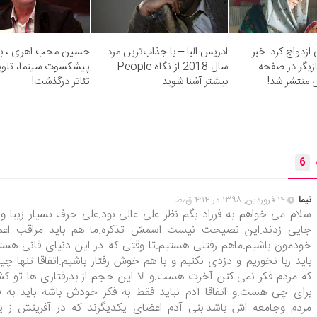
ازدواج کرد: خبر
ادریس البا – با جذاب‌ترین مرد
حسین محب اهری ، باز
ازیگر در صفحه
سال 2018 از نگاه People
پیشکسوت سینما، تلوی
 منتشر شد!
بیشتر آشنا شوید
تئاتر درگذشت!
6
نیما
۱۴ فروردین, ۱۳۹۸ در ۴:۱۴ ق٫ظ
سلام می خواهم به فرزاد بگم نظر علی عالی بود.علی حرف بسیار زیبا و 
جایی زدند.این نصیحت نیست اسمش تذکره.ما هم باید مراقب اعم
خودمون باشیم.ماهم رفتنی هستیم.تا وقتی که در این دنیای فانی هست
باید ربا نخوریم و دزدی نکنیم و با هم خوش رفتار باشیم.اتفاقا تنها چی
که مردم فکر نمی کنن آخرت هست.و الا این حجم از بدرفتاری ها تو کش
برای چی هست.و اتفاقا آدم نباید فقط به فکر خودش باشه باید به ف
مردم وجامعه اش باشد.بنی آدم اعضای یکدیگرند که در آفرینش ز 