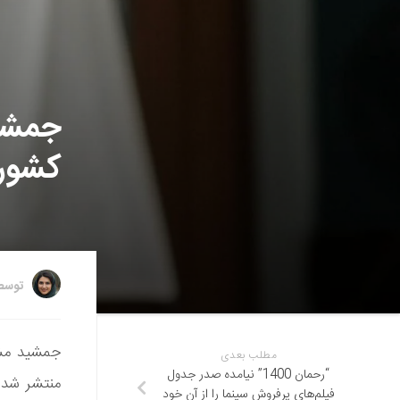
جمشی
کشورم
توس
مطلب بعدی
“رحمان 1400” نیامده صدر جدول
منتشر شده
فیلم‌های پرفروش سینما را از آن خود