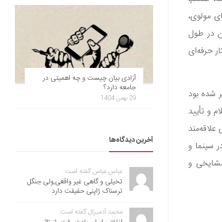
ای مولوی،
ن در طول
لین کار حرفه‌ای
آزادی بیان چیست و چه اهمیتی در
جامعه دارد؟
 شده بود
29 بهمن 1404
م و تأیید
لاقه‌مند
آخرین دیدگاه‌ها
ر سینما و
مشایخی و
عباس عباس گفته است:
تخیلی و گاهی غیر واقعی,ولی جنگل
ترسناک ژاپنی حقیقت دارد
محمد آدمیرال گفته است: