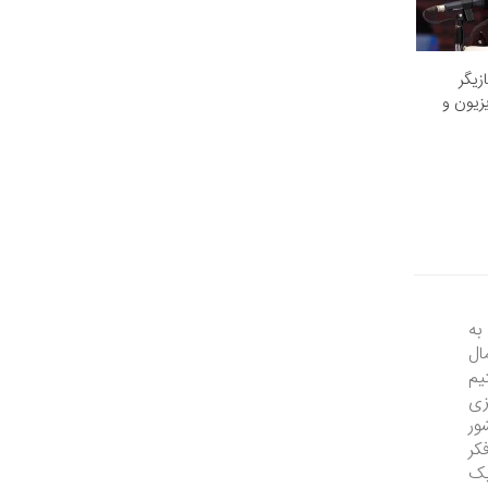
یگر
زیون و
به
ال
یم
زی
ور
کر
یک