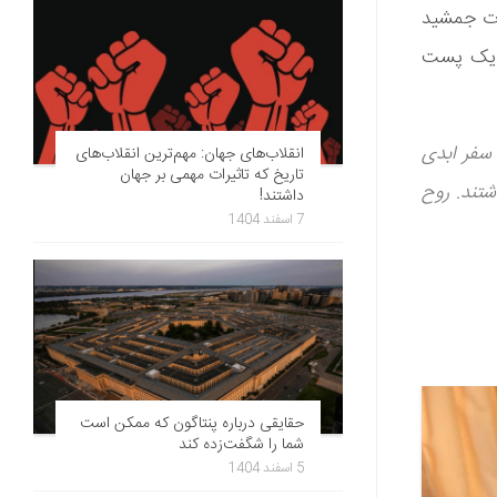
وت جمشید
ر یک پست
هایت آرامش به سفر ابدی
انقلاب‌های جهان: مهم‌ترین انقلاب‌های
تاریخ که تاثیرات مهمی بر جهان
شتند. روح
داشتند!
7 اسفند 1404
حقایقی درباره پنتاگون که ممکن است
شما را شگفت‌زده کند
5 اسفند 1404