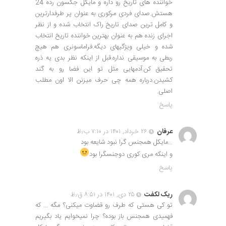
خواننده های تاریخ رو داره و مایکل جکسون رده 24
هستش.صدای فردی مرکوری به عنوان پر طرفدارترین
و کامل ترین صدای تاریخ راک انتخاب شده و از نظر
اجرای زنده هم به عنوان بهترین خواننده تاریخ انتخاب
شده و خیلی ویژگیهای دیگه.فراماسونری هم هیچ
ربطی به موسیقی نداره.قبل از اینکه نظر بدی یه ذره
تحقیق کن.آدمهایی مثل تو این فضا رو به گند
کشیدن.درباره همه چی حرف میزنن الا اون مطلب
اصلی.
پاسخ
عرفان
۲۶ خرداد, ۱۴۰۱ در ۷:۱۰ ب٫ظ
…مایکل همجنس گرا نبود شایعه بود
و اینکه مری کوری دوجنسگرا بود
پاسخ
ریک لکفت
۲۵ دی, ۱۴۰۱ در ۸:۵۱ ق٫ظ
تو کی هستی که طرف رو قضاوت میکنی؟ مگه … که
فهمیدی همجنس باز بوده؟ چرا نمیخوایم یاد بگیریم