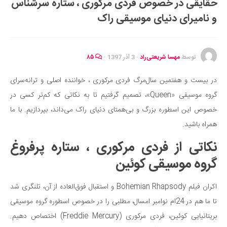
حقایقی در خصوص فردی مرکوری ، ستاره سرشناس
ایران گردی
و نامیرای دنیای موسیقی راک
جهان گردی
رابطه، عشق و ازدواج
موفقیت و مهارت‌های فردی
توسط
مهسا شریعتی‌راد
·
3 آذر 1397
·
۸۵
سلامت
در بیست و هفتمین سال‌مرگ فردی مرکوری ، خواننده اصلی و ترانه‌سرای
تغذیه سالم
گروه موسیقی «Queen»، تصمیم گرفتیم تا به نکاتی که کم‌تر کسی در
بهداشت
خصوص این اسطوره بزرگ و بی‌همتای دنیای راک می‌داند، بپردازیم. با ما
بیماری و درمان
همراه باشید.
کودک و مادر
نکاتی از فردی مرکوری ، ستاره پرفروغ
ورزش و تندرستی
گروه موسیقی کوئین
روانشناسی
اکران فیلم Bohemian Rhapsody و استقبال فوق‌العاده از آن، تلنگری شد
مراکز پزشکی و دارویی
تا ما هم در 24ام نوامبر امسال، مطلبی را در خصوص اسطوره گروه موسیقی
فرهنگ و هنر
بریتانیایی کوئین، فردی مرکوری (Freddie Mercury) اختصاص دهیم.