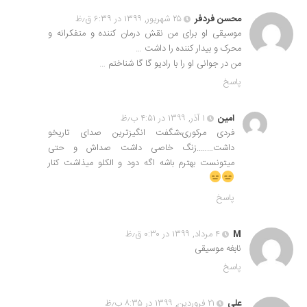
محسن فردفر
۲۵ شهریور, ۱۳۹۹ در ۶:۳۹ ق٫ظ
موسیقی او برای من نقش درمان کننده و متفکرانه و
محرک و بیدار کننده را داشت …
من در جوانی او را با رادیو گا گا شناختم …
پاسخ
امین
۱ آذر, ۱۳۹۹ در ۴:۵۱ ب٫ظ
فردی مرکوری،شگفت انگیزترین صدای تاریخو
داشت……..زنگ خاصی داشت صداش و حتی
میتونست بهترم باشه اگه دود و الکلو میذاشت کنار
پاسخ
M
۴ مرداد, ۱۳۹۹ در ۰:۳۰ ق٫ظ
نابغه موسیقی
پاسخ
علی
۲۱ فروردین, ۱۳۹۹ در ۸:۳۵ ب٫ظ