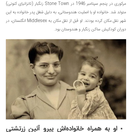
مرکوری در پنجم سپتامبر 1946 در Stone Town زنگبار (تانزانیای کنونی)
متولد شد. خانواده او با اصلیت هندوستانی، به دلیل شغل پدر خانواده به این
شهر نقل مکان کرده بودند. او قبل از نقل مکان به Middlesex انگلستان، در
دوران کودکیش ساکن زنگبار و هندوستان بود.
او به همراه خانواده‌اش پیرو آئین زرتشتی