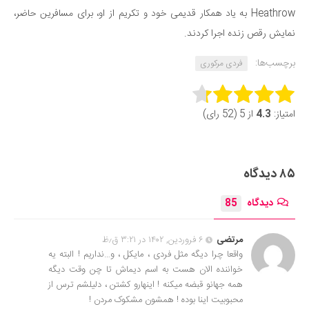
Heathrow به یاد همکار قدیمی خود و تکریم از او، برای مسافرین حاضر،
نمایش رقص زنده اجرا کردند.
برچسب‌ها:
فردی مرکوری
Rate this item:
امتیاز:
4.3
از 5 (52 رای)
Submit Rating
۸۵ دیدگاه
دیدگاه
85
مرتضی
۶ فروردین, ۱۴۰۲ در ۳:۲۱ ق٫ظ
واقعا چرا دیگه مثل فردی ، مایکل ، و…نداریم ! البته یه
خواننده الان هست به اسم دیماش تا چن وقت دیگه
همه جهانو قبضه میکنه ! اینهارو کشتن ، دلیلشم ترس از
محبوبیت اینا بوده ! همشون مشکوک مردن !