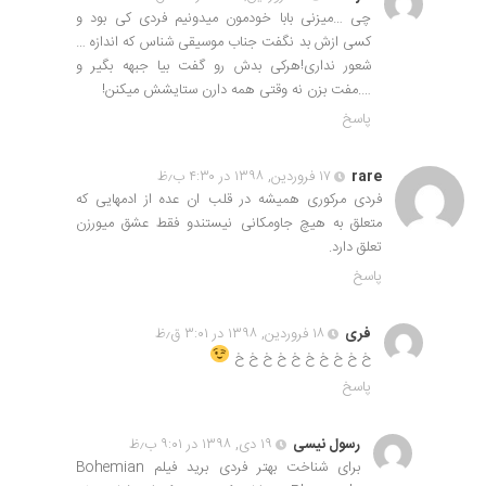
چی …میزنی بابا خودمون میدونیم فردی کی بود و
کسی ازش بد نگفت جناب موسیقی شناس که اندازه …
شعور نداری!هرکی بدش رو گفت بیا جبهه بگیر و
….مفت بزن نه وقتی همه دارن ستایشش میکنن!
پاسخ
rare
۱۷ فروردین, ۱۳۹۸ در ۴:۳۰ ب٫ظ
فردی مرکوری همیشه در قلب ان عده از ادمهایی که
متعلق به هیچ جاومکانی نیستندو فقط عشق میورزن
تعلق دارد.
پاسخ
فری
۱۸ فروردین, ۱۳۹۸ در ۳:۰۱ ق٫ظ
خ خ خ خ خ خ خ خ خ خ
پاسخ
رسول نیسی
۱۹ دی, ۱۳۹۸ در ۹:۰۱ ب٫ظ
برای شناخت بهتر فردی برید فیلم Bohemian