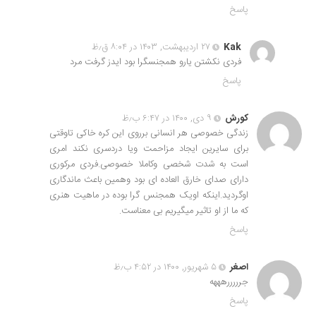
پاسخ
Kak
۲۷ اردیبهشت, ۱۴۰۳ در ۸:۰۴ ق٫ظ
فردی نکشتن یارو همجنسگرا بود ایدز گرفت مرد
پاسخ
کورش
۹ دی, ۱۴۰۰ در ۶:۴۷ ب٫ظ
زندگی خصوصی هر انسانی برروی این کره خاکی تاوقتی
برای سایرین ایجاد مزاحمت ویا دردسری نکند امری
است به شدت شخصی وکاملا خصوصی.فردی مرکوری
دارای صدای خارق العاده ای بود وهمین باعث ماندگاری
اوگردید.اینکه اویک همجنس گرا بوده در ماهیت هنری
که ما از او تاثیر میگیریم بی معناست.
پاسخ
اصغر
۵ شهریور, ۱۴۰۰ در ۴:۵۲ ب٫ظ
جرررررهههه
پاسخ