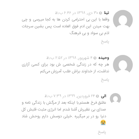
تینا
۳۰ دی, ۱۳۹۸ در ۶:۴۶ ب٫ظ
واقعا با این بی احترامی کردن ها به کجا میرسی و چی
بهت میدن این ادم فوق العاده است پس بشین سرجات
اذم بی سواد و بی فرهنگ
پاسخ
وحیده
۴ شهریور, ۱۳۹۸ در ۲:۵۲ ب٫ظ
هر چه که در زندگی شخصی ش بود برای کسی آزاری
نداشت، از خداوند براش طلب آمرزش می‌کنم
پاسخ
الی
۲۴ فروردین, ۱۳۹۹ در ۷:۳۹ ب٫ظ
عاشق فرخ هستم.با اینکه بعد از مرگش با زندگی نامه و
صدای بی نظیرش آشنا شدم اما انرژی مثبت قلبش کل
دنیا رو در بر میگیره .خیلی دوسش دارم روحش شاد
پاسخ