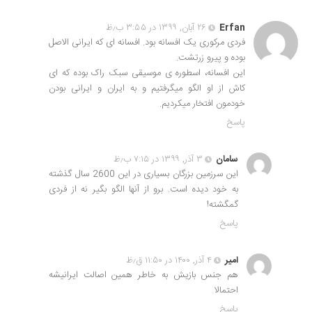
Erfan
۲۶ آبان, ۱۳۹۹ در ۳:۵۵ ب٫ظ
فردی مرکوری یک افسانه بود. افسانه ای که ایرانی الاصل
بوده و پیرو زرتشت.
این افسانه، اسطوره ی موسیقی سبک راک بوده که ای
کاش از او الگو میگرفتیم و به ایران و ایرانی بودن
خودمون افتخار میکردیم.
پاسخ
سامان
۳ آذر, ۱۳۹۹ در ۷:۱۵ ب٫ظ
این سرزمین بزرگان بسیاری در این 2600 سال گذشته
به خود دیده است. برو از آنها الگو بگیر نه از فردی
گمگشته!
پاسخ
امیر
۴ آذر, ۱۴۰۰ در ۱۱:۵۰ ق٫ظ
هم جنس بازیش به خاطر همین اصالت ایرانیشه
احتمالا
پاسخ