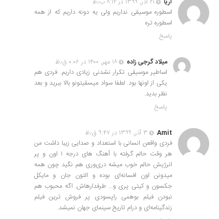
آریا
۲۱ آذر, ۱۳۹۹ در ۸:۱۲ ب٫ظ
اسطوره موسیقی نداریم ولی یه دونه داریم که از همه
اسطوره تره
پاسخ
میلاد گرجی زاده
۱۸ مهر, ۱۴۰۰ در ۰:۰۶ ق٫ظ
اساطیر موسیقی تکرار نشدنی زیادی داریم. فردی هم
یکی از اونها بود. لطفا سواد میسقیتونو بالا ببرید و بعد
نظر بدید.
پاسخ
Amit
۳ آذر, ۱۳۹۹ در ۹:۴۷ ق٫ظ
فردی واقعن انسانی با استعداد و صدایی زیبا داشت من
هر وقت حالم گرفته با آهنگ های درجه ۱ اون و پر
انرژیش حالم خوب میشه دری‌وری هم نگید چون همه
میدونن اون افسانه‌ای بوده و التون جان و مایکل
جکسون و کیتی پری و… طرفدارهاش. اگه محبوب هم
نبودن فیلم بوهمی راپسودی پر فروش ترین فیلم
زندگینامه‌ای و درام تاریخ سینمای جهان نمیشد.