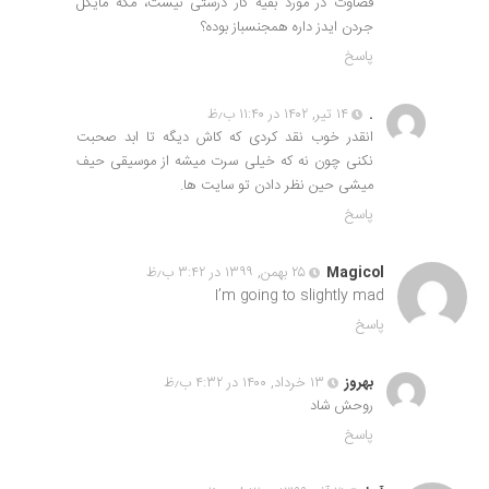
قضاوت در مورد بقیه کار درستی نیست، مگه مایکل
جردن ایدز داره همجنسباز بوده؟
پاسخ
.
۱۴ تیر, ۱۴۰۲ در ۱۱:۴۰ ب٫ظ
انقدر خوب نقد کردی که کاش دیگه تا ابد صحبت
نکنی چون نه که خیلی سرت میشه از موسیقی حیف
میشی حین نظر دادن تو سایت ها.
پاسخ
Magicol
۲۵ بهمن, ۱۳۹۹ در ۳:۴۲ ب٫ظ
I’m going to slightly mad
پاسخ
بهروز
۱۳ خرداد, ۱۴۰۰ در ۴:۳۲ ب٫ظ
روحش شاد
پاسخ