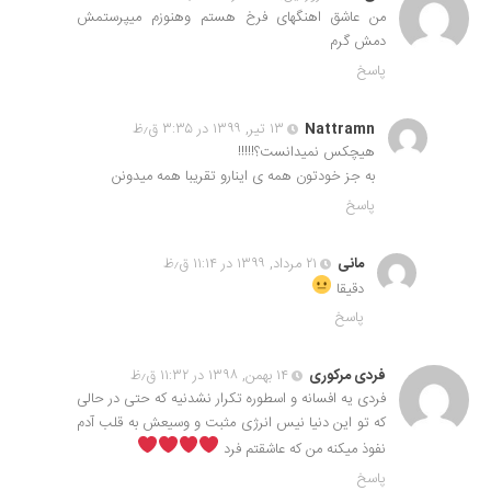
من عاشق اهنگهای فرخ هستم وهنوزم میپرستمش
دمش گرم
پاسخ
Nattramn
۱۳ تیر, ۱۳۹۹ در ۳:۳۵ ق٫ظ
هیچکس نمیدانست؟!!!!!
به جز خودتون همه ی اینارو تقریبا همه میدونن
پاسخ
مانی
۲۱ مرداد, ۱۳۹۹ در ۱۱:۱۴ ق٫ظ
دقیقا
پاسخ
فردی مرکوری
۱۴ بهمن, ۱۳۹۸ در ۱۱:۳۲ ق٫ظ
فردی یه افسانه و اسطوره تکرار نشدنیه که حتی در حالی
که تو این دنیا نیس انرژی مثبت و وسیعش به قلب آدم
نفوذ میکنه من که عاشقتم فرد
پاسخ