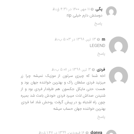
پگی
۱۱ مهر, ۱۴۰۰ در ۴:۳۱ ق٫ظ
دوستش دارم خیلی rip
پاسخ
m
۱۳ تیر, ۱۳۹۸ در ۵:۰۳ ب٫ظ
LEGEND
پاسخ
فردی
۳ تیر, ۱۳۹۸ در ۵:۰۷ ب٫ظ
اخه شما که چیزی سرتون از موزیک نمیشه چرا زر
میزنید فردی سلطان راک و بهترین خواننده جهان بود و
هست حتی مایکل جکسون هم طرفدار فردی بود و از
شنیدن صداش لذت میبرد فردی خودش باعث شد بمیره
چون راه اشتباه رو در پیش گرفت روحش شاد اما فردی
بهترین خواننده جهان حساب میشه
پاسخ
donya
۱۶ فروردین, ۱۳۹۹ در ۱:۴۷ ق٫ظ