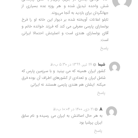
شش واحده تبدیل شده و هر روزه عده بسیاری از
جهانگردان برای بازدید به آنجا می‌روند.
تابلو اعلانات آویخته شده بر دیوار این خانه او را فرخ
بولسارای پارسی معرفی می کند که فرزند خوانده خانم و
آقای بولسارای هندی است و اصلیتش احتمالا ایرانی
است.
پاسخ
شیما
۲۸ تیر, ۱۳۹۹ در ۵:۳۰ ب٫ظ
کشور ایران همینه که می بینید و با سرزمین پارس که
شامل ایران و تعدادی از کشورهای اطراف آن بوده فرق
میکنه. ایشان هم هندی پارسی هستند نه ایرانی
پاسخ
A
۲۱ دی, ۱۴۰۰ در ۱۰:۰۴ ب٫ظ
به هر حال اصالتش به ایران می رسیده و نام سابق
ایران پرشیا بود
پاسخ