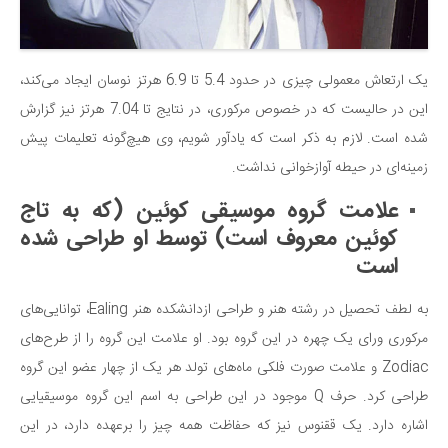
یک ارتعاش معمولی چیزی در حدود 5.4 تا 6.9 هرتز نوسان ایجاد می‌کند،
این در حالیست که در خصوص مرکوری، در نتایج تا 7.04 هرتز نیز گزارش
شده است. لازم به ذکر است که یادآور شویم، وی هیچ‌گونه تعلیمات پیش
زمینه‌ای در حیطه آوازخوانی نداشت.
علامت گروه موسیقی کوئین (که به تاج
کوئین معروف است) توسط او طراحی شده
است
به لطف تحصیل در رشته هنر و طراحی ازدانشکده هنر Ealing، توانایی‌های
مرکوری ورای یک چهره در این گروه بود. او علامت این گروه را از طرح‌های
Zodiac و علامت صورت فلکی ماه‌های تولد هر یک از چهار عضو این گروه
طراحی کرد. حرف Q موجود در این طراحی به اسم این گروه موسیقیایی
اشاره دارد. یک ققنوس نیز که حفاظت همه چیز را برعهده دارد، در این