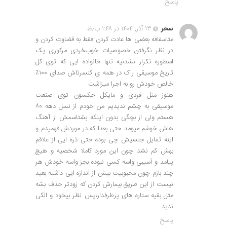
پاسخ
سحر
۱۳ آذر, ۱۴۰۴ در ۱:۴۸ ب٫ظ
متاسفافه بعضی ها عادت کردن فقط به قضاوت کردن و
در نظر نگرفتن خصوصیات خوب،فردی مرکوری یک
اسطوره تکرار نشدنیه تنها خانواده ایی که توی کل
تاریخ موسیقی راک در همه ی کنسرتاش صدای ۱۰۰٪
خالص خودش رو به اجرا میزاشت
هنوز مثل فردی و مایکل جکسون توی صنعت
موسیقی به چشم ندیدیم من خودم از نسل دهه ۸۰
هستم ولی از بچگی بدون اینکه بشتاسمش از آهنگ
هاش خوشم میومد حتی بعدا که در موردش فهمیدم و
اینه تمایل جنسیش چی بوده حتی ذره ایی از علاقم
بهش کم نشد چون این مورد کاملا شخصیه و هیچ
پیامد و آسیبی واسه کسی نبوده بجز واسه خودش هر
چند بازم چون محبوبیت بیش از اندازه ایی داشته بعید
نیست از این طریق بیمارش کردن که زودتر حذف بشه
مثل بقیه ستاره های پرطرفدار،پس نظر بیخود و الکی
ندید
پاسخ