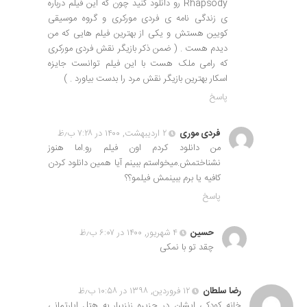
Rhapsody رو دانلود کنید چون که این فیلم درباره
ی زندگی نامه ی فردی مورکری و گروه موسیقی
کویین هستش و یکی از بهترین فیلم هایی که من
دیدم هست . ( ضمن ذکر بازیگر نقش فردی مورکری
که رامی ملک هست با این فیلم توانست جایزه
اسکار بهترین بازیگر نقش مرد را بدست بیاورد . )
پاسخ
فردی موری
۲ اردیبهشت, ۱۴۰۰ در ۷:۲۸ ب٫ظ
من دانلود کردم اون فیلم رو.اما هنوز
نشناختمش.میخواستم ببینم آیا همین دانلود کردن
کافیه یا برم ببینمش فیلمو؟؟
پاسخ
حسین
۴ شهریور, ۱۴۰۰ در ۶:۰۷ ب٫ظ
چقد تو با نمکی
رضا سلطان
۱۲ فروردین, ۱۳۹۸ در ۱۰:۵۸ ب٫ظ
خانه کودکی ایشان در جزیره زنزیبار به هتل اپارتمانی