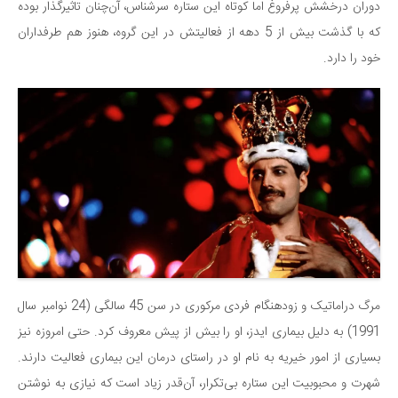
سینما و تئاتر
دوران درخشش پرفروغ اما کوتاه این ستاره سرشناس، آن‌چنان تاثیرگذار بوده
تلویزیون
که با گذشت بیش از 5 دهه از فعالیتش در این گروه، هنوز هم طرفداران
خود را دارد.
موسیقی
چهره‌ها
عکاسی و هنرهای تجسمی
کتاب و کتاب‌خوانی
تاریخ
معماری
علمی
فناوری‌ها
نجوم و هوا فضا
مرگ دراماتیک و زودهنگام فردی مرکوری در سن 45 سالگی (24 نوامبر سال
زمین و محیط زیست
1991) به دلیل بیماری ایدز، او را بیش از پیش معروف کرد. حتی امروزه نیز
بسیاری از امور خیریه به نام او در راستای درمان این بیماری فعالیت دارند.
خودرو
شهرت و محبوبیت این ستاره بی‌تکرار، آن‌قدر زیاد است که نیازی به نوشتن
سرگرمی