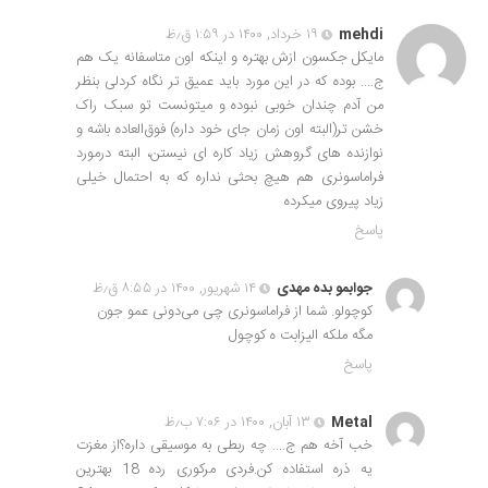
mehdi
۱۹ خرداد, ۱۴۰۰ در ۱:۵۹ ق٫ظ
مایکل جکسون ازش بهتره و اینکه اون متاسفانه یک هم
ج…. بوده که در این مورد باید عمیق تر نگاه کردلی بنظر
من آدم چندان خوبی نبوده و میتونست تو سبک راک
خشن تر(البته اون زمان جای خود داره) فوق‌العاده باشه و
نوازنده های گروهش زیاد کاره ای نیستن، البته درمورد
فراماسونری هم هیچ بحثی نداره که به احتمال خیلی
زیاد پیروی میکرده
پاسخ
جوابمو بده مهدی
۱۴ شهریور, ۱۴۰۰ در ۸:۵۵ ق٫ظ
کوچولو. شما از فراماسونری چی می‌دونی عمو جون
مگه ملکه الیزابت ه کوچول
پاسخ
Metal
۱۳ آبان, ۱۴۰۰ در ۷:۰۶ ب٫ظ
خب آخه هم ج…. چه ربطی به موسیقی داره؟از مغزت
یه ذره استفاده کن.فردی مرکوری رده 18 بهترین