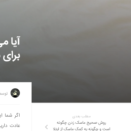
آیا م
برای 
توس
اگر شما ای
مطلب بعدی
روش صحیح ماسک زدن چگونه
عادت دارید
است و چگونه به کمک ماسک از ابتلا