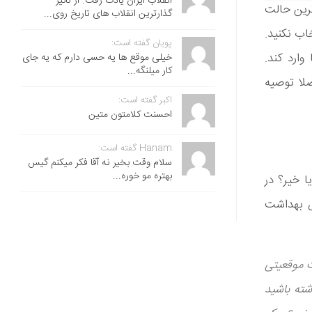
انقلاب ایران یادت رفت. از تاثیر
ترین حالت
گذارترین انقلاب های تاریخ روی...
اب نکنید.
پویان گفته است:
ارد کند.
خیلی موقع ها یه حسی دارم که یه جای
کار میلنگه...
صلا توصیه
اکبر گفته است:
احسنت ‌کلامتون متین
Hanam گفته است:
سلام وقت بخیر نه آقا فکر میکنم گیس
بهتره مو خوره...
ا خیر؟ در
گرا» (Sujay Kansagra) متخصص بهداشت
ت موقعیتی
شته باشید