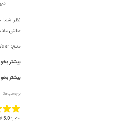
دچا
نظر شما د
حالتی عادت 
منبع: Who What Wear
بیشتر بخوا
بیشتر بخوا
برچسب‌ها:
this item:
امتیاز:
5.0
از 5 (2 ر
it Rating