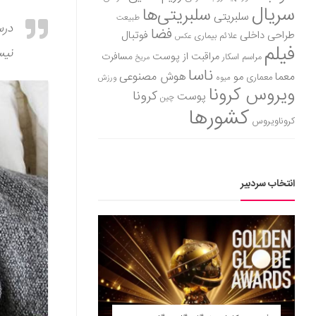
سریال
سلبریتی‌ها
سلبریتی
طبیعت
درس
فضا
طراحی داخلی
فوتبال
علائم بیماری
عکس
فیلم
نیس
مراقبت از پوست
مسافرت
مراسم اسکار
مریخ
ناسا
هوش مصنوعی
معما
مو
معماری
میوه
ورزش
ویروس کرونا
کرونا
پوست
چین
کشورها
کروناویروس
انتخاب سردبیر