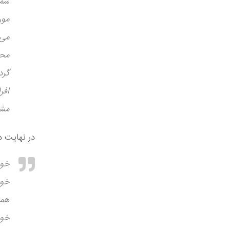
شما
مور
می‌
محا
گرد
افر
مشخ
در نهایت د
خوا
خوا
همی
خود