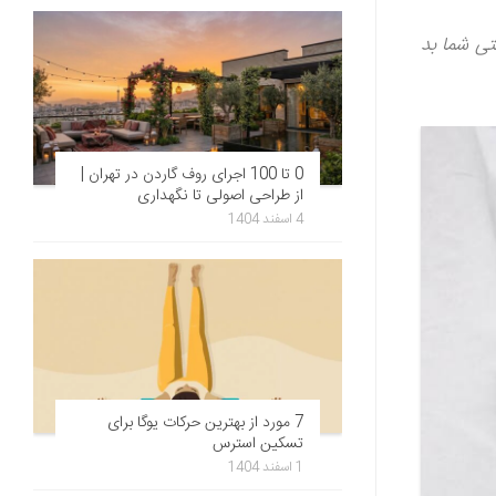
تی شما بد
0 تا 100 اجرای روف گاردن در تهران |
از طراحی اصولی تا نگهداری
4 اسفند 1404
7 مورد از بهترین حرکات یوگا برای
تسکین استرس
1 اسفند 1404