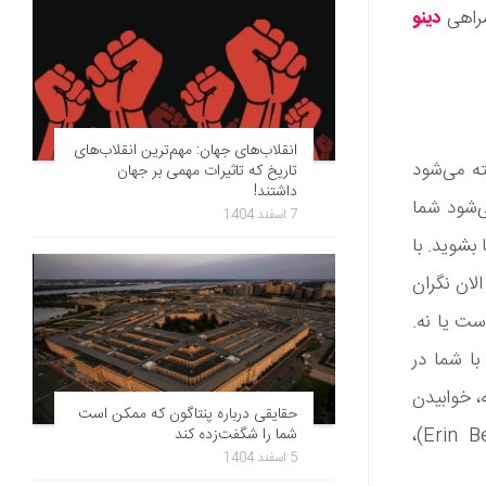
مراهی
دینو
انقلاب‌های جهان: مهم‌ترین انقلاب‌های
ه می‌شود
تاریخ که تاثیرات مهمی بر جهان
داشتند!
‌شود شما
7 اسفند 1404
بشوید. با
الان نگران
ست یا نه.
با شما در
، خوابیدن
حقایقی درباره پنتاگون که ممکن است
روی شکم و معده خود چندان هم بد نیست. دکتر «ارین برمن» (Erin Berman)،
شما را شگفت‌زده کند
5 اسفند 1404