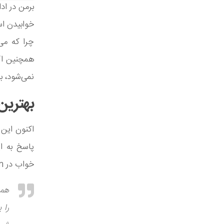
برمن در اد
خوابیدن اس
چرا که می
همچنین اگر
نمی‌شود، ب
بهترین
اکنون این 
خواب در Mattress Firm توضیح می‌دهد:
همه
را 