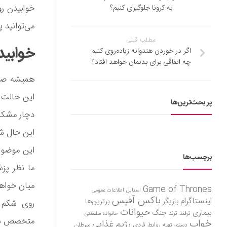
خوابیدن رو
به کرونا جلوگیری کنیم؟
می‌توانید پ
مطلب قبلی
خوابید
اگر در خوردن هندوانه زیاده‌روی کنیم
چه اتفاقی برای بدنمان خواهد افتاد؟
همیشه صحب
این حالت 
پر بحث‌ترین‌ها
دچار مشکلا
این حال شای
این موضوع 
برچسب‌ها
ما نظر پزش
میان خواهی
Game of Thrones
استایل
اطلاعات عمومی
باکس آفیس
اینستاگرام
بازیگر
برترین‌ها
حیوانات
بیماری
جنگ
ترفند
ترند
خانواده سلطنتی
متخصص سلامتی Nectar Sleep د
خواب
رژیم غذایی
روابط فردی
سرطان
دستور تهیه