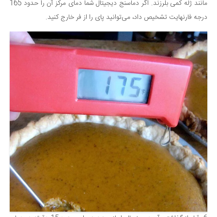
مانند ژله کمی بلرزند. اگر دماسنج دیجیتال شما دمای مرکز آن را حدود 165
درجه فارنهایت تشخیص داد، می‌توانید پای را از فر خارج کنید.