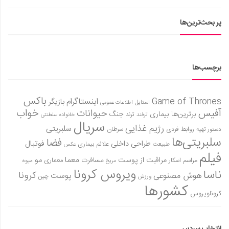
پر بحث‌ترین‌ها
برچسب‌ها
باکس
Game of Thrones
اینستاگرام
بازیگر
استایل
اطلاعات عمومی
آفیس
خواب
حیوانات
برترین‌ها
بیماری
جنگ
ترفند
ترند
خانواده سلطنتی
سریال
رژیم غذایی
سلبریتی
روابط فردی
سرطان
دستور تهیه
سلبریتی‌ها
فضا
طراحی داخلی
فوتبال
علائم بیماری
طبیعت
عکس
فیلم
معما
مو
مراقبت از پوست
مسافرت
معماری
مراسم اسکار
میوه
مریخ
ویروس کرونا
ناسا
کرونا
هوش مصنوعی
پوست
ورزش
چین
کشورها
کروناویروس