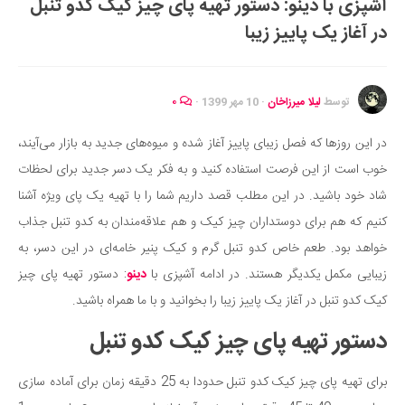
آشپزی با دینو: دستور تهیه پای چیز کیک کدو تنبل
ایران گردی
در آغاز یک پاییز زیبا
جهان گردی
رابطه، عشق و ازدواج
موفقیت و مهارت‌های فردی
توسط
لیلا میرزاخان
·
10 مهر 1399
·
۰
سلامت
در این روزها که فصل زیبای پاییز آغاز شده و میوه‌های جدید به بازار می‌آیند،
تغذیه سالم
خوب است از این فرصت استفاده کنید و به فکر یک دسر جدید برای لحظات
بهداشت
شاد خود باشید. در این مطلب قصد داریم شما را با تهیه یک پای ویژه آشنا
بیماری و درمان
کنیم که هم برای دوستداران چیز کیک و هم علاقه‌مندان به کدو تنبل جذاب
خواهد بود. طعم خاص کدو تنبل گرم و کیک پنیر خامه‌ای در این دسر، به
کودک و مادر
زیبایی مکمل یکدیگر هستند. در ادامه آشپزی با
دینو
: دستور تهیه پای چیز
ورزش و تندرستی
کیک کدو تنبل در آغاز یک پاییز زیبا را بخوانید و با ما همراه باشید.
روانشناسی
دستور تهیه پای چیز کیک کدو تنبل
مراکز پزشکی و دارویی
فرهنگ و هنر
برای تهیه پای چیز کیک کدو تنبل حدودا به 25 دقیقه زمان برای آماده سازی