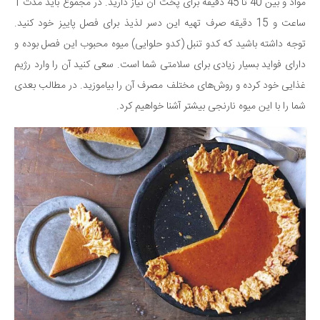
سینما و تئاتر
مواد و بین 40 تا 45 دقیقه برای پخت آن نیاز دارید. در مجموع باید مدت 1
ساعت و 15 دقیقه صرف تهیه این دسر لذیذ برای فصل پاییز خود کنید.
تلویزیون
توجه داشته باشید که کدو تنبل (کدو حلوایی) میوه محبوب این فصل بوده و
موسیقی
دارای فواید بسیار زیادی برای سلامتی شما است. سعی کنید آن را وارد رژیم
چهره‌ها
غذایی خود کرده و روش‌های مختلف مصرف آن را بیاموزید. در مطالب بعدی
عکاسی و هنرهای تجسمی
شما را با این میوه نارنجی بیشتر آشنا خواهیم کرد.
کتاب و کتاب‌خوانی
تاریخ
معماری
علمی
فناوری‌ها
نجوم و هوا فضا
زمین و محیط زیست
خودرو
سرگرمی