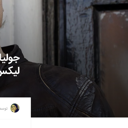
جولیا
لیکس 
توس