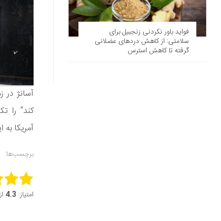
فواید باور نکردنی زنجبیل برای
سلامتی: از کاهش درد‌های عضلانی
گرفته تا کاهش استرس
آسانژ در ز
کند” را تک
آمریکا به 
برچسب‌ها:
this item:
امتیاز:
4.3
از 5 (7 ر
it Rating