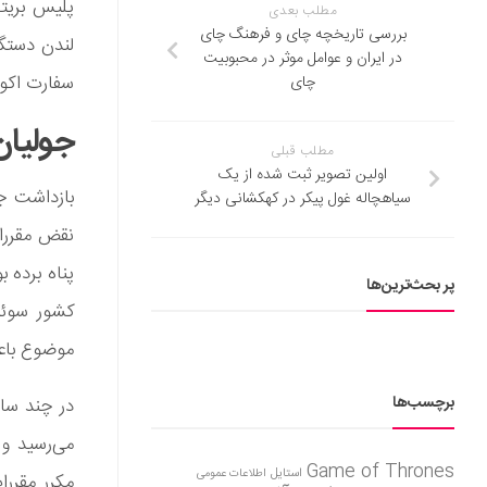
پلیس بریتا
مطلب بعدی
بررسی تاریخچه چای و فرهنگ چای
در ایران و عوامل موثر در محبوبیت
سفارت اکوادور پنا
چای
جولیان
مطلب قبلی
اولین تصویر ثبت شده از یک
بازداشت جو
سیاهچاله غول پیکر در کهکشانی دیگر
پر بحث‌ترین‌ها
کشور سوئد 
موضوع باعث شد تا بنیانگذار 
برچسب‌ها
در چند سال
می‌رسید و 
Game of Thrones
استایل
اطلاعات عمومی
مکرر مقررا