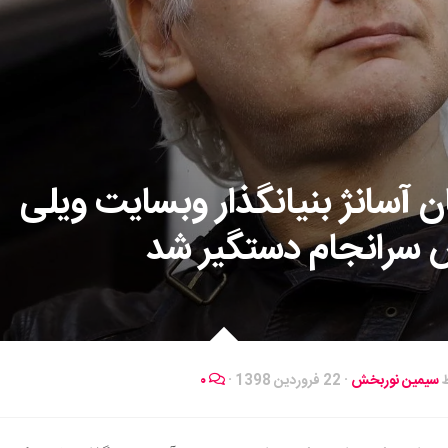
ن آسانژ بنیانگذار وبسایت ویلی
سرانجام دستگیر شد
ط
سیمین نوربخش
·
22 فروردین 1398
·
۰