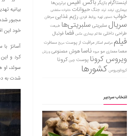
باکس آفیس
اینستاگرام
بازیگر
برترین‌ها
حیوانات
بیانیه تهد
بیماری
جنگ
ترفند
ترند
خانواده سلطنتی
خواب
رژیم غذایی
روابط فردی
سرطان
دستور تهیه
مجبور شده 
سریال
سلبریتی‌ها
سلبریتی
طبیعت
خود این اق
فضا
طراحی داخلی
فوتبال
علائم بیماری
عکس
فیلم
مراقبت از پوست
مسافرت
مراسم اسکار
مریخ
آسانژ با س
ناسا
هوش مصنوعی
معما
مو
معماری
میوه
ورزش
کرد و این
ویروس کرونا
کرونا
پوست
چین
کشورها
سوئد، او ه
کروناویروس
شدت به دنب
انتخاب سردبیر