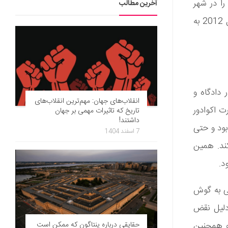
را در شهر
آخرین مطالب
لندن دستگیر کرده است. آسانژ موسس سایت افشاگری ویکی لیکس که از سال 2012 به
 دادگاه و
انقلاب‌های جهان: مهم‌ترین انقلاب‌های
 پیش‌تر اعلام شد از سال 2012 به سفارت اکوادور
تاریخ که تاثیرات مهمی بر جهان
داشتند!
ر جنسی 2 زن محکوم شده بود و حتی
7 اسفند 1404
کند. همین
جی به گوش
‌دلیل نقض
حقایقی درباره پنتاگون که ممکن است
 و همچنین