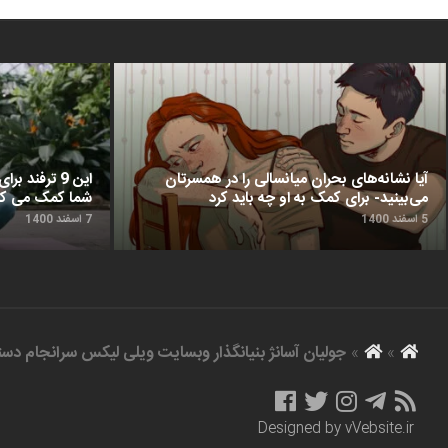
آیا نشانه‌های بحران میانسالی را در همسرتان
این 9 ترفن
می‌بینید- برای کمک به او چه باید کرد
شما کمک می‌ کن
5 اسفند 1400
7 اسفند 1400
»
»
جولیان آسانژ بنیانگذار وبسایت ویلی لیکس سرانجام دست
Designed by
vVebsite.ir