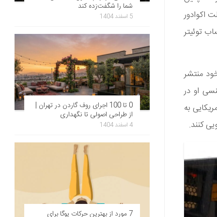
شما را شگفت‌زده کند
ت اکوادور
5 اسفند 1404
اب توئیتر
خود منتشر
سی او در
0 تا 100 اجرای روف گاردن در تهران |
ریکایی به
از طراحی اصولی تا نگهداری
ی کنند.
4 اسفند 1404
7 مورد از بهترین حرکات یوگا برای