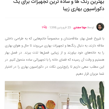
بهترین رنگ ها و ساده ترین تجهیزات برای یک
ایران گردی
دکوراسیون بهاری زیبا
جهان گردی
رابطه، عشق و ازدواج
موفقیت و مهارت‌های فردی
توسط
مهتا مجدی
·
23 فروردین 1398
·
۱
سلامت
با شروع فصل بهار، علاقه‌مندان و مخصوصاً خانم‌هایی که به طراحی داخلی
تغذیه سالم
علاقه دارند، به دنبال رنگ‌ها و تجهیزات بهاری می‌روند تا حال و هوای بهاری
بهداشت
را به خانه‌های خود بیاورند و از زیبایی فصل‌ها لذت ببرند. در فصل بهار
بیماری و درمان
هستیم و وقت آن رسیده که فضای خانه را با تجهیزاتی ساده متحول کنیم. در
این مطلب سعی داریم تا رایج‌ترین نکات در دکوراسیون بهاری را در اختیار
کودک و مادر
شما عزیزان قرار دهیم.
ورزش و تندرستی
روانشناسی
مراکز پزشکی و دارویی
فرهنگ و هنر