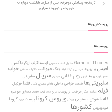
تاریخچه پیدایش دوچرخه، پس از سال‌ها بازگشت دوباره به
دوچرخه و دوچرخه سواری
پر بحث‌ترین‌ها
برچسب‌ها
باکس
Game of Thrones
اینستاگرام
بازیگر
استایل
اطلاعات عمومی
آفیس
خواب
حیوانات
برترین‌ها
بیماری
جنگ
ترفند
ترند
خانواده سلطنتی
سریال
رژیم غذایی
سلبریتی
روابط فردی
سرطان
دستور تهیه
سلبریتی‌ها
فضا
طراحی داخلی
فوتبال
علائم بیماری
طبیعت
عکس
فیلم
معما
مو
مراقبت از پوست
مسافرت
معماری
مراسم اسکار
میوه
مریخ
ویروس کرونا
ناسا
کرونا
هوش مصنوعی
پوست
ورزش
چین
کشورها
کروناویروس