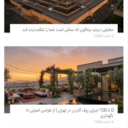
حقایقی درباره پنتاگون که ممکن است شما را شگفت‌زده کند
5 اسفند 1404
0 تا 100 اجرای روف گاردن در تهران | از طراحی اصولی تا
نگهداری
4 اسفند 1404