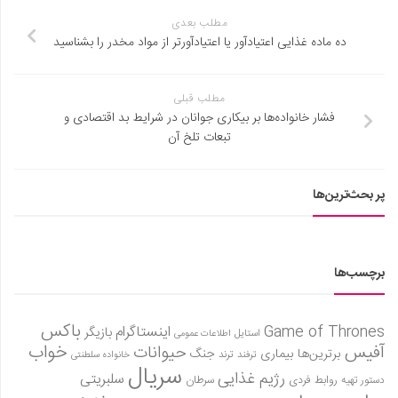
مطلب بعدی
ده ماده غذایی‌ اعتیادآور یا اعتیادآورتر از مواد مخدر را بشناسید
مطلب قبلی
فشار خانواده‌ها بر بیکاری جوانان در شرایط بد اقتصادی و
تبعات تلخ آن
پر بحث‌ترین‌ها
برچسب‌ها
باکس
Game of Thrones
اینستاگرام
بازیگر
استایل
اطلاعات عمومی
آفیس
خواب
حیوانات
برترین‌ها
بیماری
جنگ
ترفند
ترند
خانواده سلطنتی
سریال
رژیم غذایی
سلبریتی
روابط فردی
سرطان
دستور تهیه