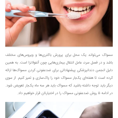
سینما و تئاتر
تلویزیون
موسیقی
چهره‌ها
عکاسی و هنرهای تجسمی
کتاب و کتاب‌خوانی
تاریخ
مسواک می‌تواند یک محل برای پرورش باکتری‌ها و ویروس‌های مختلف
معماری
باشد و در فصل سرد، عامل انتقال بیماری‌هایی چون آنفولانزا است. به همین
دلیل انجمن دندانپزشکی پیشنهاداتی برای ضدعفونی کردن مسواک‌ها ارائه
علمی
کرده است تا هفته‌ای یک‌بار مسواک خود را پاک‌سازی و تمیز کنیم. از سوی
فناوری‌ها
دیگر باید توجه داشته باشید که مسواک باید هر سه ماه یک‌بار تعویض شود.
نجوم و هوا فضا
در ادامه ۵ روش ضدعفونی مسواک را در اختیارتان قرار خواهیم داد.
زمین و محیط زیست
خودرو
سرگرمی