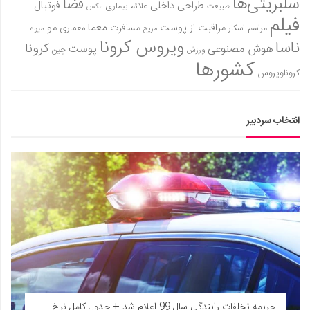
سلبریتی‌ها
فضا
طراحی داخلی
فوتبال
علائم بیماری
طبیعت
عکس
فیلم
معما
مو
مراقبت از پوست
مسافرت
معماری
مراسم اسکار
میوه
مریخ
ویروس کرونا
ناسا
کرونا
هوش مصنوعی
پوست
ورزش
چین
کشورها
کروناویروس
انتخاب سردبیر
جریمه تخلفات رانندگی سال 99 اعلام شد + جدول کامل نرخ