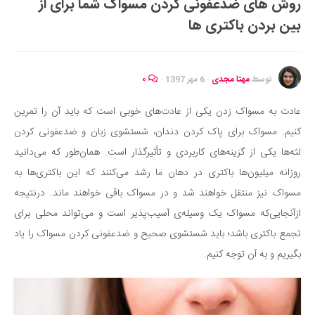
روش های ضدعفونی کردن مسواک شما برای از
ایران گردی
بین بردن باکتری ها
جهان گردی
رابطه، عشق و ازدواج
موفقیت و مهارت‌های فردی
توسط
مهتا مجدی
·
6 مهر 1397
·
۰
سلامت
عادت به مسواک زدن یکی از عادت‌های خوبی است که باید آن را تمرین
تغذیه سالم
کنیم. مسواک برای پاک کردن دندان، شستشوی زبان و ضدعفونی کردن
بهداشت
لثه‌ها یکی از گزینه‌های کاربردی و تأثیرگذار است. همان‌طور که می‌دانید
بیماری و درمان
روزانه میلیون‌ها باکتری در دهان ما رشد می‌کنند که این باکتری‌ها به
مسواک نیز منتقل خواهند شد و در مسواک باقی خواهند ماند. درنتیجه
کودک و مادر
ازآنجایی‌که مسواک یک وسیله‌ی آسیب‌پذیر است و می‌تواند محلی برای
ورزش و تندرستی
تجمع باکتری باشد؛ باید شستشوی صحیح و ضدعفونی کردن مسواک را یاد
روانشناسی
بگیریم و به آن توجه کنیم.
مراکز پزشکی و دارویی
فرهنگ و هنر