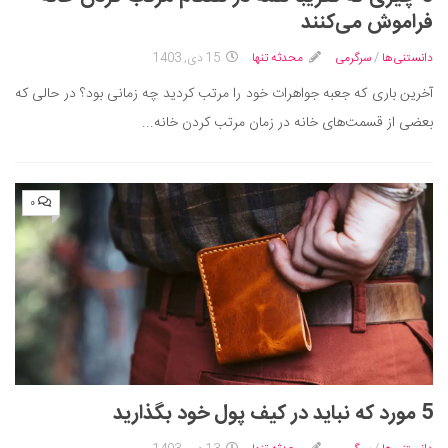
ایران گردی
فراموش می‌کنند
جهان گردی
دانستنی‌ها
/
سرگرمی
محدثه تنها
15 دی, 1403
رابطه، عشق و ازدواج
آخرین باری که جعبه جواهرات خود را مرتب کردید چه زمانی بود؟ در حالی که
موفقیت و مهارت‌های فردی
بعضی از قسمت‌های خانه در زمان مرتب کردن خانه...
سلامت
تغذیه سالم
۰
بهداشت
بیماری و درمان
کودک و مادر
ورزش و تندرستی
روانشناسی
مراکز پزشکی و دارویی
5 مورد که نباید در کیف پول خود بگذارید
فرهنگ و هنر