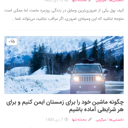
سینما و تئاتر
دانستنی‌ها
/
سرگرمی
محدثه تنها
13 دی, 1403
تلویزیون
کیف پول یکی از ضروری‌ترین وسایل در زندگی روزمره ماست اما ممکن است
متوجه نباشید که این وسیله‌ی ضروری، اگر مراقب نباشید، می‌تواند شما...
موسیقی
چهره‌ها
عکاسی و هنرهای تجسمی
۰
کتاب و کتاب‌خوانی
تاریخ
معماری
علمی
فناوری‌ها
نجوم و هوا فضا
چگونه ماشین خود را برای زمستان ایمن کنیم و برای
زمین و محیط زیست
هر شرایطی آماده باشیم
خودرو
دانستنی‌ها
/
سرگرمی
محدثه تنها
7 دی, 1403
سرگرمی