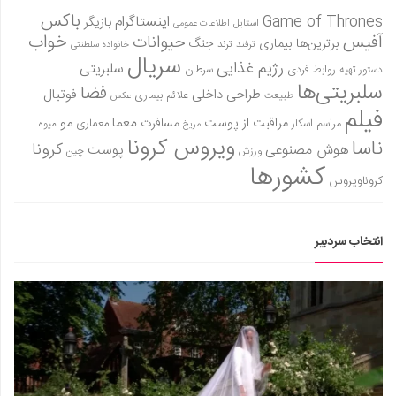
باکس
Game of Thrones
اینستاگرام
بازیگر
استایل
اطلاعات عمومی
آفیس
خواب
حیوانات
برترین‌ها
بیماری
جنگ
ترفند
ترند
خانواده سلطنتی
سریال
رژیم غذایی
سلبریتی
روابط فردی
سرطان
دستور تهیه
سلبریتی‌ها
فضا
طراحی داخلی
فوتبال
علائم بیماری
طبیعت
عکس
فیلم
معما
مو
مراقبت از پوست
مسافرت
معماری
مراسم اسکار
میوه
مریخ
ویروس کرونا
ناسا
کرونا
هوش مصنوعی
پوست
ورزش
چین
کشورها
کروناویروس
انتخاب سردبیر