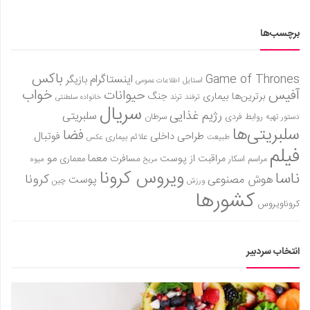
برچسب‌ها
باکس
Game of Thrones
اینستاگرام
بازیگر
استایل
اطلاعات عمومی
آفیس
خواب
حیوانات
برترین‌ها
بیماری
جنگ
ترفند
ترند
خانواده سلطنتی
سریال
رژیم غذایی
سلبریتی
روابط فردی
سرطان
دستور تهیه
سلبریتی‌ها
فضا
طراحی داخلی
فوتبال
علائم بیماری
طبیعت
عکس
فیلم
معما
مو
مراقبت از پوست
مسافرت
معماری
مراسم اسکار
میوه
مریخ
ویروس کرونا
ناسا
کرونا
هوش مصنوعی
پوست
ورزش
چین
کشورها
کروناویروس
انتخاب سردبیر