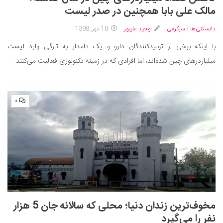
ایران گردی
مالک علی بابا همچنین در صدر لیست
جهان گردی
دانستنی‌ها
/
سرگرمی
وحید علیپور
18 مهر, 1398
رابطه، عشق و ازدواج
با اینکه برخی از تولیدکنندگان دارو و یک دامدار به تازگی وارد لیست
موفقیت و مهارت‌های فردی
میلیاردرهای چین شده‌اند، اما افرادی که در زمینه تکنولوژی فعالیت می‌کنند...
سلامت
تغذیه سالم
۰
بهداشت
بیماری و درمان
کودک و مادر
ورزش و تندرستی
روانشناسی
مراکز پزشکی و دارویی
مخوف‌ترین زندان دنیا؛ محلی که سالانه جان 5 هزار
فرهنگ و هنر
نفر را می‌گیرد