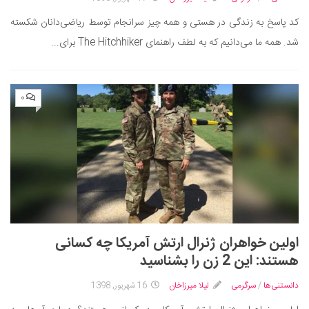
دانستنی‌ها
کد پاسخ به زندگی در هستی و همه چیز سرانجام توسط ریاضی‌دانان شکسته
بازی
شد. همه ما می‌دانیم که به لطف راهنمای The Hitchhiker برای...
طنز
فال
۰
مسابقه
اخبار
اولین خواهران ژنرال ارتش آمریکا چه کسانی
هستند: این 2 زن را بشناسید
دانستنی‌ها
/
سرگرمی
لیلا میرزاخان
16 شهریور, 1398