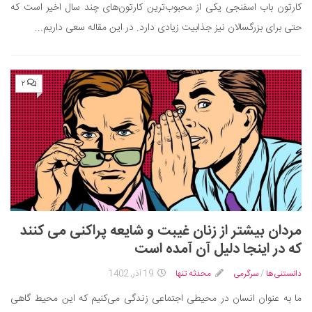
سینما و تئاتر
کارتون باب اسفنجی یکی از محبوب‌ترین کارتون‌های چند سال اخیر است که
تلویزیون
حتی برای بزرگسالان نیز جذابیت زیادی دارد. در این مقاله سعی داریم...
موسیقی
چهره‌ها
۲
عکاسی و هنرهای تجسمی
کتاب و کتاب‌خوانی
تاریخ
معماری
علمی
فناوری‌ها
مردان بیشتر از زنان غیبت و شایعه پراکنی می‌ کنند
نجوم و هوا فضا
که در اینجا دلیل آن آمده است
زمین و محیط زیست
دانستنی‌ها
/
سرگرمی
محدثه تنها
19 آذر, 1402
خودرو
ما به عنوان انسان در محیطی اجتماعی زندگی می‌کنیم که این محیط گاهی
سرگرمی