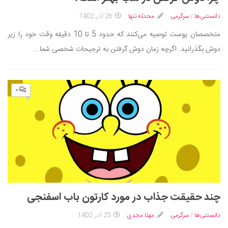
ایران گردی
دانستنی‌ها
/
سرگرمی
محدثه تنها
26 آذر, 1402
جهان گردی
متخصصان پوست توصیه می‌کنند که حدود 5 تا 10 دقیقه وقت خود را زیر
رابطه، عشق و ازدواج
دوش بگذرانید. اگرچه زمان دوش گرفتن به ترجیحات شخصی شما...
موفقیت و مهارت‌های فردی
سلامت
۰
تغذیه سالم
بهداشت
بیماری و درمان
کودک و مادر
ورزش و تندرستی
روانشناسی
مراکز پزشکی و دارویی
چند حقیقت جذاب در مورد کارتون باب اسفنجی
فرهنگ و هنر
دانستنی‌ها
/
سرگرمی
مهتا مجدی
25 آذر, 1402