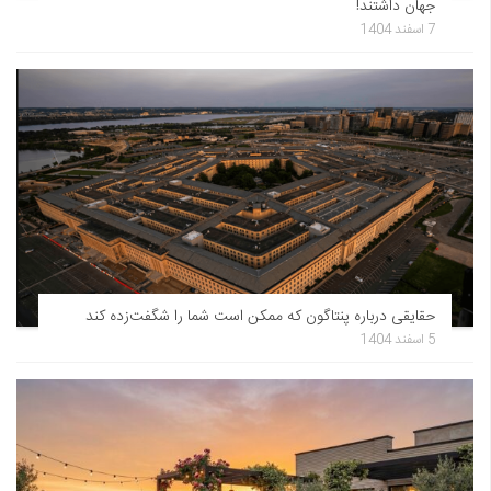
جهان داشتند!
7 اسفند 1404
حقایقی درباره پنتاگون که ممکن است شما را شگفت‌زده کند
5 اسفند 1404