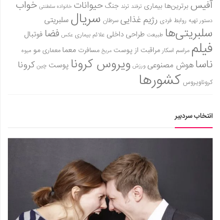
آفیس
خواب
حیوانات
برترین‌ها
بیماری
جنگ
ترفند
ترند
خانواده سلطنتی
سریال
رژیم غذایی
سلبریتی
روابط فردی
سرطان
دستور تهیه
سلبریتی‌ها
فضا
طراحی داخلی
فوتبال
علائم بیماری
طبیعت
عکس
فیلم
معما
مو
مراقبت از پوست
مسافرت
معماری
مراسم اسکار
میوه
مریخ
ویروس کرونا
ناسا
کرونا
هوش مصنوعی
پوست
ورزش
چین
کشورها
کروناویروس
انتخاب سردبیر