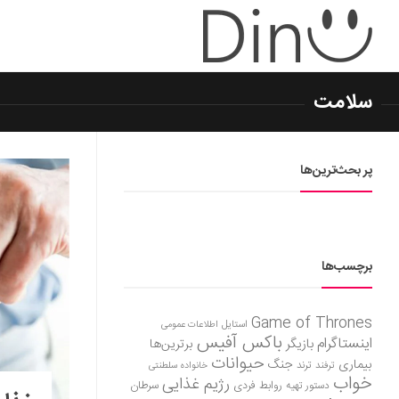
سلامت
پر بحث‌ترین‌ها
برچسب‌ها
Game of Thrones
استایل
اطلاعات عمومی
باکس آفیس
اینستاگرام
بازیگر
برترین‌ها
حیوانات
بیماری
جنگ
ترفند
ترند
خانواده سلطنتی
خواب
رژیم غذایی
روابط فردی
سرطان
دستور تهیه