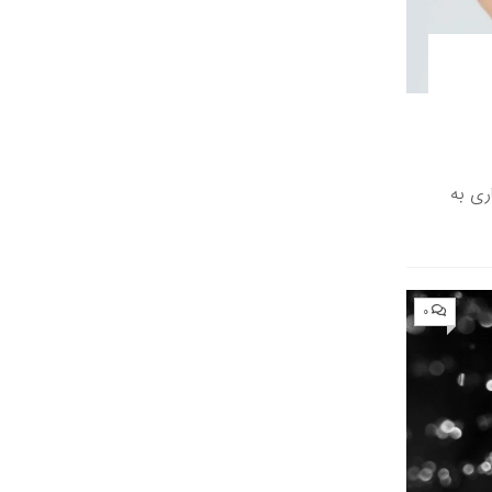
ری به
۰