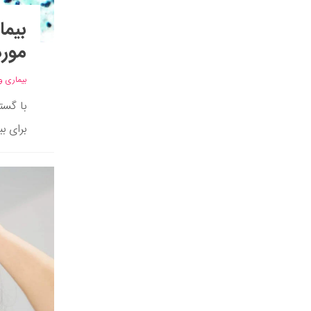
بیما
مورد
بیماری و
با گست
برای ب