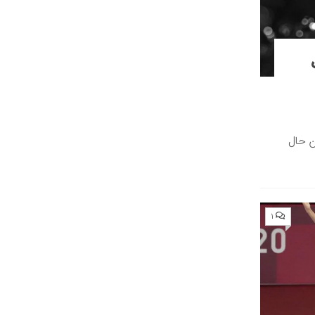
ن حال
۱