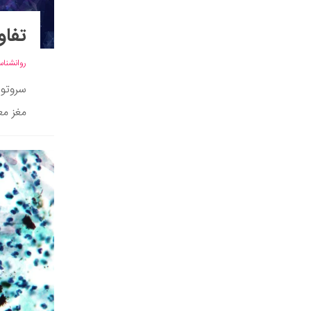
تفاو
روانشنا
سروتون
مغز مع