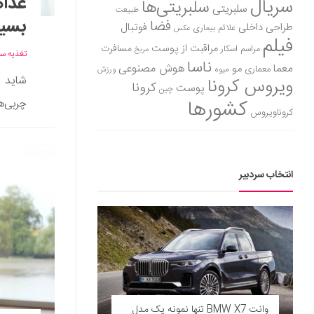
غذاه
سریال
سلبریتی‌ها
سلبریتی
طبیعت
بسیا
فضا
طراحی داخلی
فوتبال
علائم بیماری
عکس
فیلم
مراقبت از پوست
مسافرت
مراسم اسکار
مریخ
تغذیه سا
ناسا
هوش مصنوعی
معما
مو
معماری
میوه
ورزش
شاید ن
ویروس کرونا
کرونا
پوست
چین
کشورها
چربی‌ه
کروناویروس
انتخاب سردبیر
وانت BMW X7 تنها نمونه یک مدل