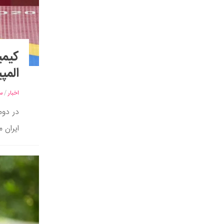
کیمی
المپیک ۲۰۲۰ توکیو مق
اخبار
/
س
ایران م