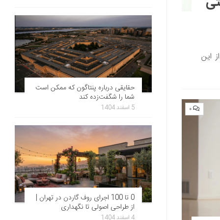
تی
ز این
حقایقی درباره پنتاگون که ممکن است
شما را شگفت‌زده کند
5 اسفند 1404
۰
0 تا 100 اجرای روف گاردن در تهران |
از طراحی اصولی تا نگهداری
4 اسفند 1404