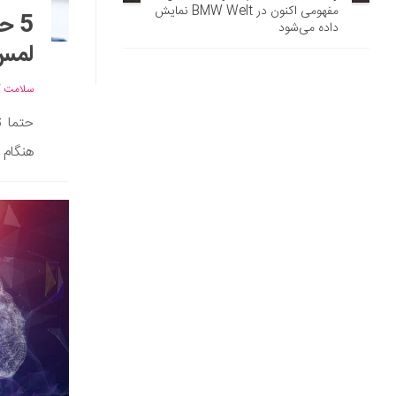
مفهومی اکنون در BMW Welt نمایش
5 
داده می‌شود
لمس 
سلامت
/
حتما ت
هنگام 