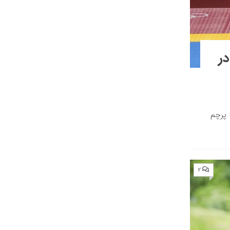
در
نی با پرچم
۲