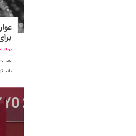
عوار
برای
بهداشت
اهمیت 
باید ت