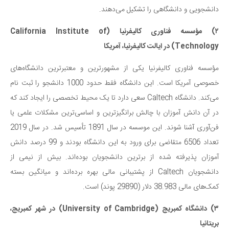
دانشجویی و دانشگاهی را تشکیل می‌دهند.
دانستنی‌ها
بازی
۲) مؤسسه فناوری کالیفرنیا (California Institute of
Technology) در ایالت کالیفرنیا، آمریکا
طنز
فال
مؤسسه فناوری کالیفرنیا یکی از مشهورترین و معتبرترین دانشگاه‌های
مسابقه
خصوصی آمریکا است. این دانشگاه فقط حدود 1000 دانشجو را ثبت نام
می‌کند. دانشگاه Caltech سعی دارد تا یک محیط تخصصی را ایجاد کند که
اخبار
در آن دانش آموزان با چالش برانگیزترین و اساسی‌ترین مشکلات علمی یا
فن‌آوری آشنا شوند. این موسسه در سال 1891 تأسیس شد. در سال 2019
تعداد 6506 متقاضی برای ورود به این دانشگاه بودند و 99 درصد دانش
آموزان پذیرفته شده از برترین دانشجویان بوده‌اند. بیش از نیمی از
دانشجویان Caltech از پشتیبانی مالی بهره برده‌اند و میانگین بسته
کمک‌های مالی 38.983 دلار (29890 پوند) است.
۳) دانشگاه کمبریج (University of Cambridge) در شهر کمبریج،
بریتانیا