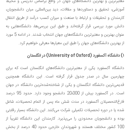
سینما و تئاتر
معتبرترین و بهترین دانشگاه‌های جهان در واقع براساس تدریس و محیط
آموزشی، تحقیق و دستاوردها و مقالات، دید بین‌المللی میان دانشجویان،
تلویزیون
کارمندان و تحقیقات و ارتباط با صنعت و میزان کسب درآمد از طریق انتقال
موسیقی
دانش مورد بررسی قرار گرفته‌اند و طبق این بررسی‌ها، دانشگاه‌هایی به
چهره‌ها
عنوان بهترین و معتبرترین دانشگاه‌های جهان انتخاب شدند. در ادامه 5 مورد
عکاسی و هنرهای تجسمی
از بهترین دانشگاه‌های جهان را طبق این معیارها معرفی خواهیم کرد.
کتاب و کتاب‌خوانی
۱) دانشگاه آکسفورد (University of Oxford) در انگلستان
تاریخ
معماری
دانشگاه آکسفورد یکی از معتبرترین دانشگاه‌های انگلستان است که برای
چهارمین سال در صدر جدول قرار گرفته است. این دانشگاه همچنین
علمی
قدیمی‌ترین دانشگاه انگلستان و یکی از شناخته‌شده‌ترین دانشگاه در جهان
فناوری‌ها
است. در آکسفورد بیش از 20،000 دانشجو وجود دارد. حدود 95 درصد
نجوم و هوا فضا
فارغ‌التحصیلان آکسفورد در مدت شش ماه پس از اتمام تحصیلات، شاغل
زمین و محیط زیست
شده یا در دوره تحصیلات تکمیلی شرکت می‌کنند. این دانشگاه بسیار رقابتی
خودرو
بوده و دانشجویان محدودی را می‌پذیرد. کارمندان این دانشگاه تقریباً از
100 کشور مختلف هستند و شهروندان خارجی حدود 40 درصد از بخش
سرگرمی