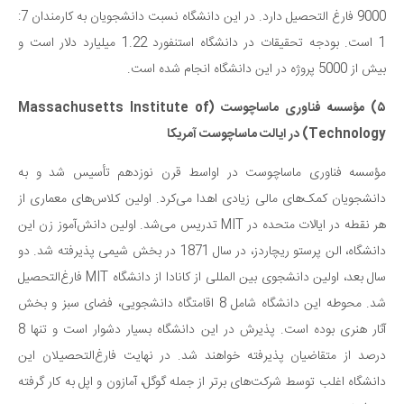
9000 فارغ التحصیل دارد. در این دانشگاه نسبت دانشجویان به کارمندان 7:
1 است. بودجه تحقیقات در دانشگاه استنفورد 1.22 میلیارد دلار است و
بیش از 5000 پروژه در این دانشگاه انجام شده است.
۵) مؤسسه فناوری ماساچوست (Massachusetts Institute of
Technology) در ایالت ماساچوست آمریکا
مؤسسه فناوری ماساچوست در اواسط قرن نوزدهم تأسیس شد و به
دانشجویان کمک‌های مالی زیادی اهدا می‌کرد. اولین کلاس‌های معماری از
هر نقطه در ایالات متحده در MIT تدریس می‌شد. اولین دانش‌آموز زن این
دانشگاه، الن پرستو ریچاردز، در سال 1871 در بخش شیمی پذیرفته شد. دو
سال بعد، اولین دانشجوی بین المللی از کانادا از دانشگاه MIT فارغ‌التحصیل
شد. محوطه این دانشگاه شامل 8 اقامتگاه دانشجویی، فضای سبز و بخش
آثار هنری بوده است. پذیرش در این دانشگاه بسیار دشوار است و تنها 8
درصد از متقاضیان پذیرفته خواهند شد. در نهایت فارغ‌التحصیلان این
دانشگاه اغلب توسط شرکت‌های برتر از جمله گوگل‌، آمازون و اپل به کار گرفته