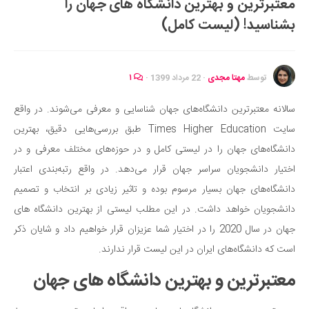
معتبرترین و بهترین دانشگاه های جهان را
ایران گردی
بشناسید! (لیست کامل)
جهان گردی
رابطه، عشق و ازدواج
موفقیت و مهارت‌های فردی
توسط
مهتا مجدی
·
22 مرداد 1399
·
۱
سلامت
سالانه معتبرترین دانشگاه‌های جهان شناسایی و معرفی می‌شوند. در واقع
تغذیه سالم
سایت Times Higher Education طبق بررسی‌هایی دقیق، بهترین
بهداشت
دانشگاه‌های جهان را در لیستی کامل و در حوزه‌های مختلف معرفی و در
بیماری و درمان
اختیار دانشجویان سراسر جهان قرار می‌دهد. در واقع رتبه‌بندی اعتبار
دانشگاه‌های جهان بسیار مرسوم بوده و تاثیر زیادی بر انتخاب و تصمیم
کودک و مادر
دانشجویان خواهد داشت. در این مطلب لیستی از بهترین دانشگاه های
ورزش و تندرستی
جهان در سال 2020 را در اختیار شما عزیزان قرار خواهیم داد و شایان ذکر
روانشناسی
است که دانشگاه‌های ایران در این لیست قرار ندارند.
مراکز پزشکی و دارویی
معتبرترین و بهترین دانشگاه های جهان
فرهنگ و هنر