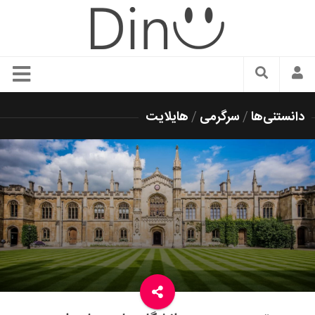
سبک زندگی
دانستنی‌ها
/
سرگرمی
/
هایلایت
دنیای مد
زیبایی و آرایش
شیک پوشی
دکوراسیون و چیدمان
غذا
رستوران گردی
آشپزی
سفر و گردشگری