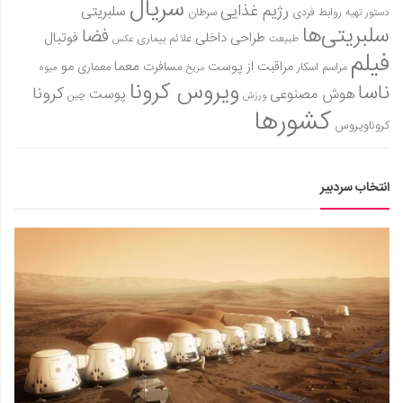
سریال
رژیم غذایی
سلبریتی
روابط فردی
سرطان
دستور تهیه
سلبریتی‌ها
فضا
طراحی داخلی
فوتبال
علائم بیماری
طبیعت
عکس
فیلم
معما
مو
مراقبت از پوست
مسافرت
معماری
مراسم اسکار
میوه
مریخ
ویروس کرونا
ناسا
کرونا
هوش مصنوعی
پوست
ورزش
چین
کشورها
کروناویروس
انتخاب سردبیر