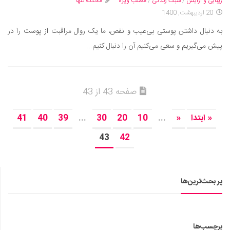
سینما و تئاتر
زیبایی و آرایش
/
سبک زندگی
/
مطلب ویژه
محدثه تنها
20 اردیبهشت, 1400
تلویزیون
به دنبال داشتن پوستی بی‌عیب و نقص، ما یک روال مراقبت از پوست را در
موسیقی
پیش می‌گیریم و سعی می‌کنیم آن را دنبال کنیم...
چهره‌ها
عکاسی و هنرهای تجسمی
کتاب و کتاب‌خوانی
صفحه 43 از 43
تاریخ
« ابتدا
«
...
10
20
30
...
39
40
41
معماری
43
42
علمی
فناوری‌ها
نجوم و هوا فضا
پر بحث‌ترین‌ها
زمین و محیط زیست
خودرو
سرگرمی
برچسب‌ها