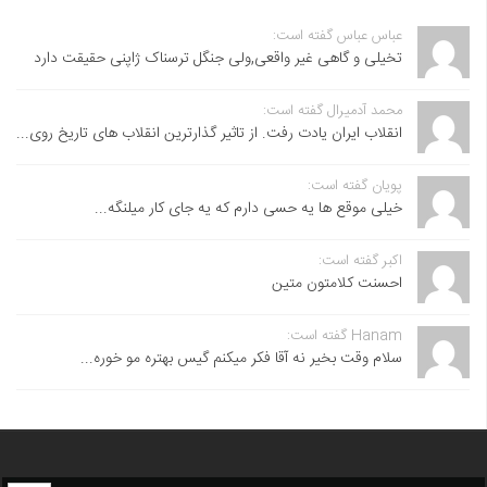
عباس عباس گفته است:
تخیلی و گاهی غیر واقعی,ولی جنگل ترسناک ژاپنی حقیقت دارد
محمد آدمیرال گفته است:
انقلاب ایران یادت رفت. از تاثیر گذارترین انقلاب های تاریخ روی...
پویان گفته است:
خیلی موقع ها یه حسی دارم که یه جای کار میلنگه...
اکبر گفته است:
احسنت ‌کلامتون متین
Hanam گفته است:
سلام وقت بخیر نه آقا فکر میکنم گیس بهتره مو خوره...