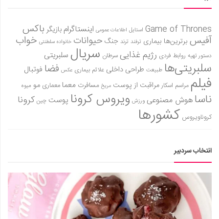
دانستنی‌ها
باکس
Game of Thrones
اینستاگرام
بازی
بازیگر
استایل
اطلاعات عمومی
آفیس
خواب
حیوانات
برترین‌ها
بیماری
جنگ
ترفند
ترند
خانواده سلطنتی
طنز
سریال
رژیم غذایی
سلبریتی
روابط فردی
سرطان
دستور تهیه
فال
سلبریتی‌ها
فضا
طراحی داخلی
فوتبال
علائم بیماری
طبیعت
عکس
مسابقه
فیلم
معما
مو
مراقبت از پوست
مسافرت
معماری
مراسم اسکار
میوه
مریخ
اخبار
ویروس کرونا
ناسا
کرونا
هوش مصنوعی
پوست
ورزش
چین
کشورها
کروناویروس
انتخاب سردبیر