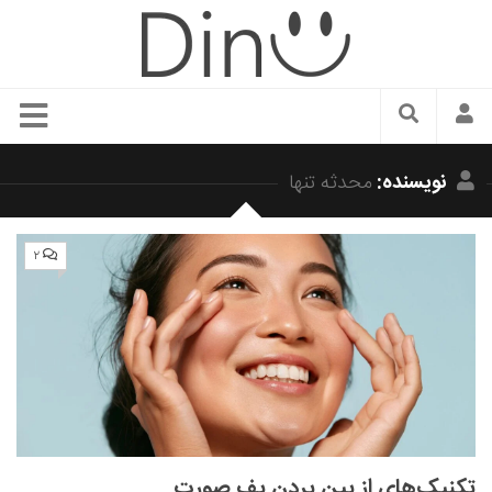
سبک زندگی
نویسنده:
محدثه تنها
دنیای مد
زیبایی و آرایش
۲
شیک پوشی
دکوراسیون و چیدمان
غذا
رستوران گردی
آشپزی
سفر و گردشگری
تکنیک‌های از بین بردن پف صورت