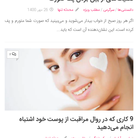
ایران گردی
دانستنی‌ها
/
سرگرمی
/
مطلب ویژه
محدثه تنها
26 مهر, 1400
جهان گردی
اگر هر روز صبح از خواب بیدار می‌شوید و می‌بینید که صورت شما متورم و پف
رابطه، عشق و ازدواج
کرده‌ است، این نشان‌‌‌دهنده آن است که باید...
موفقیت و مهارت‌های فردی
سلامت
۲
تغذیه سالم
بهداشت
بیماری و درمان
کودک و مادر
ورزش و تندرستی
روانشناسی
مراکز پزشکی و دارویی
9 کاری که در روال مراقبت از پوست خود اشتباه
انجام می‌دهید
فرهنگ و هنر